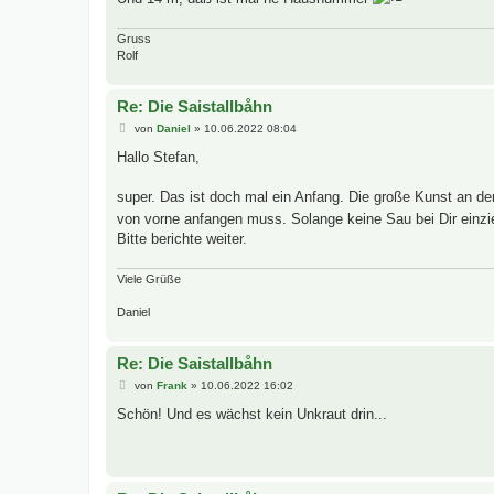
g
Gruss
Rolf
Re: Die Saistallbåhn
B
von
Daniel
»
10.06.2022 08:04
e
i
Hallo Stefan,
t
r
a
super. Das ist doch mal ein Anfang. Die große Kunst an de
g
von vorne anfangen muss. Solange keine Sau bei Dir einzi
Bitte berichte weiter.
Viele Grüße
Daniel
Re: Die Saistallbåhn
B
von
Frank
»
10.06.2022 16:02
e
i
Schön! Und es wächst kein Unkraut drin...
t
r
a
g