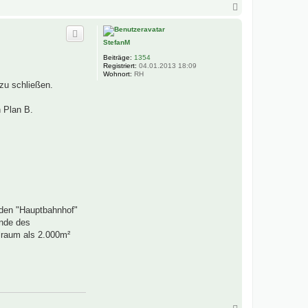
N
a
c
h
StefanM
o
b
Beiträge:
1354
e
Registriert:
04.01.2013 18:09
n
Wohnort:
RH
zu schließen.
n Plan B.
 den "Hauptbahnhof"
Ende des
elraum als 2.000m²