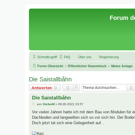
Forum d
Schnellzugriff
FAQ
Über uns
Registrierung
Foren-Übersicht
Öffentlicher Stammtisch
Meine Anlage
Die Saistallbåhn
Antworten
Die Saistallbåhn
B
von
StefanM
»
09.06.2022 23:57
e
i
Vor vielen Jahren hatte ich mit dem Bau von Modulen für 
t
Dachboden und langweilten sich so vor sich hin. Der Boden 
r
a
Doch jetzt tat sich eine Gelegenheit auf...
g