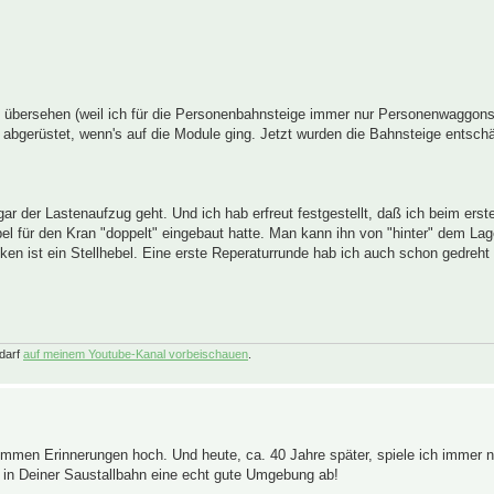
ons übersehen (weil ich für die Personenbahnsteige immer nur Personenwag
r abgerüstet, wenn's auf die Module ging. Jetzt wurden die Bahnsteige entschä
gar der Lastenaufzug geht. Und ich hab erfreut festgestellt, daß ich beim erst
l für den Kran "doppelt" eingebaut hatte. Man kann ihn von "hinter" dem La
cken ist ein Stellhebel. Eine erste Reperaturrunde hab ich auch schon gedreht
darf
auf meinem Youtube-Kanal vorbeischauen
.
ommen Erinnerungen hoch. Und heute, ca. 40 Jahre später, spiele ich immer no
r in Deiner Saustallbahn eine echt gute Umgebung ab!