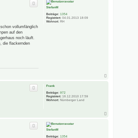
c
h
StefanM
o
b
Beiträge:
1354
e
Registriert:
04.01.2013 18:09
n
Wohnort:
RH
 schon vollumfänglich
ampen auf den
gerhaus noch läuft.
, die flackernden
N
a
c
Frank
h
Beiträge:
972
o
Registriert:
16.12.2010 17:59
b
Wohnort:
Nürnberger Land
e
n
N
a
c
h
StefanM
o
b
Beiträge:
1354