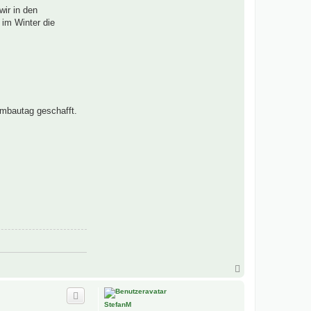
wir in den
 im Winter die
mbautag geschafft.
N
a
c
h
StefanM
o