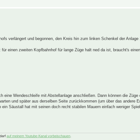
ofs verlängert und begonnen, den Kreis hin zum linken Schenkel der Anlage 
z für einen zweiten Kopfbahnhof für lange Züge halt ned da ist, braucht's eine
noch eine Wendeschleife mit Abstellanlage anschließen. Dann können die Züge
nd warten und später aus derselben Seite zurückkommen (um über das andere 
o ein Säustall hat mit seinen doch recht stabilen Mauern einfach weniger Spi
darf
auf meinem Youtube-Kanal vorbeischauen
.