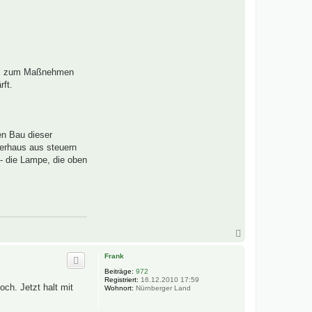
gons zum Maßnehmen
rft.
en Bau dieser
gerhaus aus steuern
 - die Lampe, die oben
N
a
c
Frank
h
Beiträge:
972
o
Registriert:
16.12.2010 17:59
b
ch. Jetzt halt mit
Wohnort:
Nürnberger Land
e
n