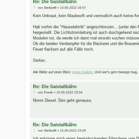
Re: Die Saistallbåhn
B
von
StefanM
»
10.06.2022 16:57
e
i
Kein Unkraut, kein Maulwurft und vermutlich auch keine Am
t
r
a
Hab vorhin die "Hauselektrik" angeschlossen... (unter den
g
hergestellt. Die Lichtstromleitung ist auch durchgehend no
Modulen tot, da werde ich dann mal einzeln suchen müssen
Ob die beiden Verdampfer für die Bäckerei und die Brauer
Feuer flackern auf alle Fälle noch.
Stefan..
Alle Bilder auf einen Blick:
meine Galerie.
Und wer's gern bewegt mag, 
Re: Die Saistallbåhn
B
von
Frank
»
10.06.2022 23:04
e
i
Nimm Diesel. Des geht genauso.
t
r
a
g
Re: Die Saistallbåhn
B
von
StefanM
»
10.06.2022 23:26
e
i
Ich entsinne mich eines beeindruckenden Filmchens von Dir