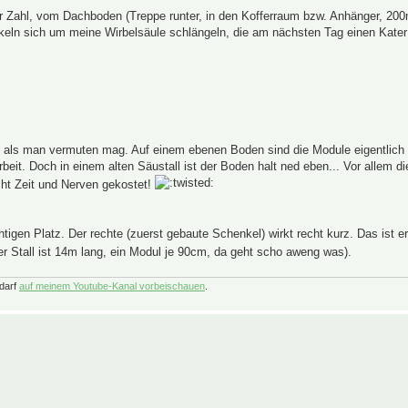
r Zahl, vom Dachboden (Treppe runter, in den Kofferraum bzw. Anhänger, 200
uskeln sich um meine Wirbelsäule schlängeln, die am nächsten Tag einen Kate
n, als man vermuten mag. Auf einem ebenen Boden sind die Module eigentlich r
beit. Doch in einem alten Säustall ist der Boden halt ned eben... Vor allem d
ht Zeit und Nerven gekostet!
igen Platz. Der rechte (zuerst gebaute Schenkel) wirkt recht kurz. Das ist er
r Stall ist 14m lang, ein Modul je 90cm, da geht scho aweng was).
darf
auf meinem Youtube-Kanal vorbeischauen
.