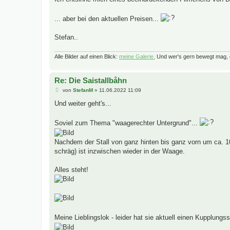
t
r
a
... aber bei den aktuellen Preisen...
g
Stefan..
Alle Bilder auf einen Blick:
meine Galerie.
Und wer's gern bewegt mag, 
Re: Die Saistallbåhn
B
von
StefanM
»
11.06.2022 11:09
e
i
Und weiter geht's...
t
r
a
Soviel zum Thema "waagerechter Untergrund"...
g
Nachdem der Stall von ganz hinten bis ganz vorn um ca. 10
schräg) ist inzwischen wieder in der Waage.
Alles steht!
Meine Lieblingslok - leider hat sie aktuell einen Kupplun