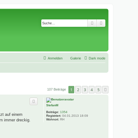
Suche
Erweiterte Suche
Anmelden
Galerie
Dark mode
1
2
3
4
5
Nächste
107 Beiträge
StefanM
Beiträge:
1354
tzt auf einem
Registriert:
04.01.2013 18:09
Wohnort:
RH
em immer dreckig.