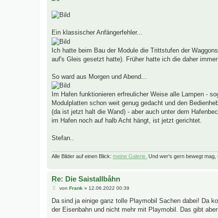
Ein klassischer Anfängerfehler...
Ich hatte beim Bau der Module die Trittstufen der Wagg
auf's Gleis gesetzt hatte). Früher hatte ich die daher imme
So ward aus Morgen und Abend...
Im Hafen funktionieren erfreulicher Weise alle Lampen - so
Modulplatten schon weit genug gedacht und den Bedienhebe
(da ist jetzt halt die Wand) - aber auch unter dem Hafenbe
im Hafen noch auf halb Acht hängt, ist jetzt gerichtet.
Stefan..
Alle Bilder auf einen Blick:
meine Galerie.
Und wer's gern bewegt mag, 
Re: Die Saistallbåhn
B
von
Frank
»
12.06.2022 00:39
e
i
Da sind ja einige ganz tolle Playmobil Sachen dabei! Da k
t
der Eisenbahn und nicht mehr mit Playmobil. Das gibt abe
r
a