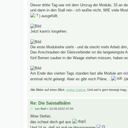
e
i
Dieser dritte Tag war mit dem Umzug der Module, 33 an de
t
und dann in den Stall rein - ich wußte nicht, WIE viele M
r
a
) ausgefüllt.
g
Jetzt kann's losgehen.
Die erste Modulreihe steht - und da steckt mehr Arbeit dri
Das Anschrauben der Gleisverbinder ist die langwierigste Ar
fünf Beinen sauber in der Waage stehen müssen, haben ec
Am Ende des vierten Tags standen fast alle Module am richt
erstmal nicht gelangt. Aber es gibt noch Pläne...
(de
Alle Bilder auf einen Blick:
meine Galerie.
Und wer's gern bewegt mag, 
Re: Die Saistallbåhn
B
von
Rolf
»
10.06.2022 07:56
e
i
Wow Stefan,
t
das schaut doch gut aus
r
a
Und 14 m, daß ist mal ne Hausnummer