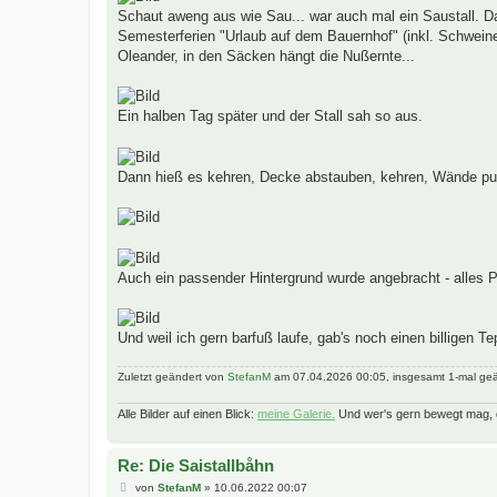
Schaut aweng aus wie Sau... war auch mal ein Saustall. Da
Semesterferien "Urlaub auf dem Bauernhof" (inkl. Schweine
Oleander, in den Säcken hängt die Nußernte...
Ein halben Tag später und der Stall sah so aus.
Dann hieß es kehren, Decke abstauben, kehren, Wände put
Auch ein passender Hintergrund wurde angebracht - alles P
Und weil ich gern barfuß laufe, gab's noch einen billigen 
Zuletzt geändert von
StefanM
am 07.04.2026 00:05, insgesamt 1-mal geä
Alle Bilder auf einen Blick:
meine Galerie.
Und wer's gern bewegt mag, 
Re: Die Saistallbåhn
B
von
StefanM
»
10.06.2022 00:07