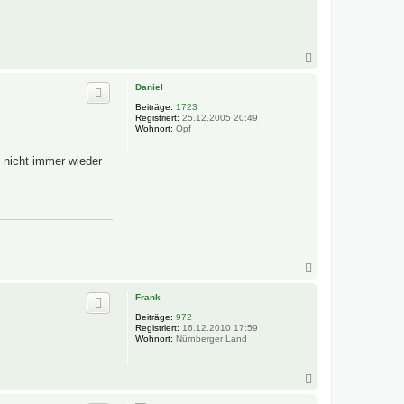
N
a
c
Daniel
h
Beiträge:
1723
o
Registriert:
25.12.2005 20:49
b
Wohnort:
Opf
e
n
 nicht immer wieder
N
a
c
Frank
h
Beiträge:
972
o
Registriert:
16.12.2010 17:59
b
Wohnort:
Nürnberger Land
e
n
N
a