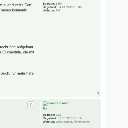
b
Beiträge:
1354
m quer durch's Dorf
e
Registriert:
04.01.2013 18:09
r haben können!!!
n
Wohnort:
RH
echt flott aufgebaut.
ie Eckmodule, die mit
 auch, für mehr hat's
N
a
c
h
Rolf
o
b
Beiträge:
823
e
Registriert:
05.10.2005 18:16
n
Wohnort:
Wendelstein, Mittelfranken