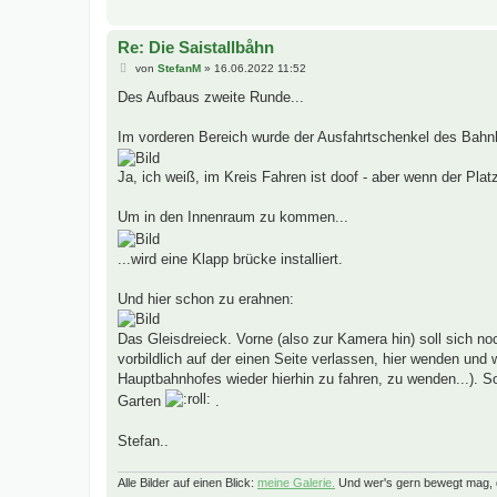
g
Re: Die Saistallbåhn
B
von
StefanM
»
16.06.2022 11:52
e
i
Des Aufbaus zweite Runde...
t
r
a
Im vorderen Bereich wurde der Ausfahrtschenkel des Bahnh
g
Ja, ich weiß, im Kreis Fahren ist doof - aber wenn der Plat
Um in den Innenraum zu kommen...
...wird eine Klapp brücke installiert.
Und hier schon zu erahnen:
Das Gleisdreieck. Vorne (also zur Kamera hin) soll sich 
vorbildlich auf der einen Seite verlassen, hier wenden u
Hauptbahnhofes wieder hierhin zu fahren, zu wenden...). S
Garten
.
Stefan..
Alle Bilder auf einen Blick:
meine Galerie.
Und wer's gern bewegt mag, 