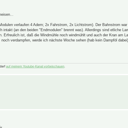
eisen...
 Modulen verlaufen 4 Adern; 2x Fahrstrom, 2x Lichtstrom). Der Bahnstrom war
ch intakt (an den beiden "Endmodulen" brennt was). Allerdings sind etliche L
. Erfreulich ist, daß die Windmühle noch windmühlt und auch der Kran am La
ei noch verdampfen, werde ich nächste Woche sehen (hab kein Dampföl dabei)
darf
auf meinem Youtube-Kanal vorbeischauen
.
...