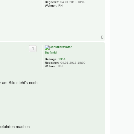
e
Registriert:
04.01.2013 18:09
n
Wohnort:
RH
N
a
c
h
StefanM
o
b
Beiträge:
1354
e
Registriert:
04.01.2013 18:09
n
Wohnort:
RH
 am Bild steht's noch
obefahrten machen.