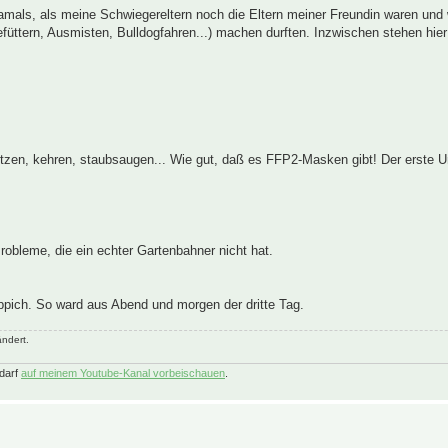
mals, als meine Schwiegereltern noch die Eltern meiner Freundin waren und 
füttern, Ausmisten, Bulldogfahren...) machen durften. Inzwischen stehen hier
zen, kehren, staubsaugen... Wie gut, daß es FFP2-Masken gibt! Der erste U
robleme, die ein echter Gartenbahner nicht hat.
Teppich. So ward aus Abend und morgen der dritte Tag.
ndert.
darf
auf meinem Youtube-Kanal vorbeischauen
.