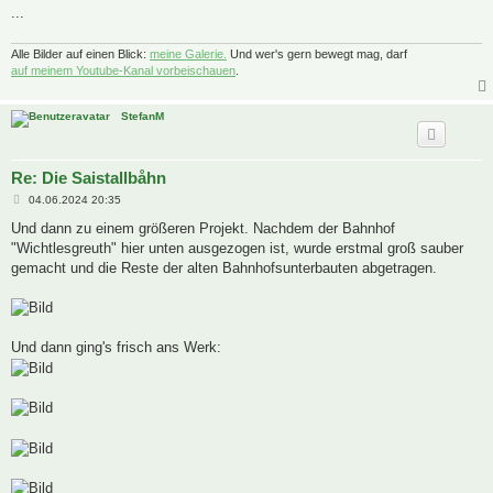
...
Alle Bilder auf einen Blick:
meine Galerie.
Und wer's gern bewegt mag, darf
auf meinem Youtube-Kanal vorbeischauen
.
StefanM
Re: Die Saistallbåhn
B
04.06.2024 20:35
e
i
Und dann zu einem größeren Projekt. Nachdem der Bahnhof
t
"Wichtlesgreuth" hier unten ausgezogen ist, wurde erstmal groß sauber
r
a
gemacht und die Reste der alten Bahnhofsunterbauten abgetragen.
g
Und dann ging's frisch ans Werk: