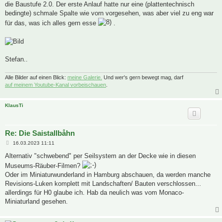
die Baustufe 2.0. Der erste Anlauf hatte nur eine (plattentechnisch
bedingte) schmale Spalte wie vorn vorgesehen, was aber viel zu eng war
für das, was ich alles gern esse
.
Stefan..
Alle Bilder auf einen Blick:
meine Galerie.
Und wer's gern bewegt mag, darf
auf meinem Youtube-Kanal vorbeischauen
.
KlausTi
Re: Die Saistallbåhn
B
16.03.2023 11:11
e
i
Alternativ "schwebend" per Seilsystem an der Decke wie in diesen
t
Museums-Räuber-Filmen?
r
a
Oder im Miniaturwunderland in Hamburg abschauen, da werden manche
g
Revisions-Luken komplett mit Landschaften/ Bauten verschlossen...
allerdings für H0 glaube ich. Hab da neulich was vom Monaco-
Miniaturland gesehen.