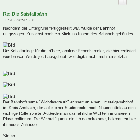
Re: Die Saistallbåhn
B
14.03.2024 10:58
e
i
Nachdem der Untergrund fertiggestellt war, wurde der Bahnhof
t
umgezogen. Zunächst noch ein Blick ins Innere des Bahnhofsgebäudes:
r
a
g
Die Schaltanlage für die frühere, analoge Pendelstrecke, die hier realisiert
worden war. Wurde jetzt ausgebaut, weil digital nicht mehr einsetzbar.
Der Bahnhofsname "Wichtlesgreuth" erinnert an einen Umsteigebahnhof
im Kreis Ansbach, der auf meiner Studistrecke nach Neuendettelsau eine
wichtige Rolle spielte. Außerdem an das jährliche Wichteln in unserem
Playmobilforum: Die Wichtelfiguren, die ich da bekomme, bekommen hier
ihr neues Zuhause.
Stefan..