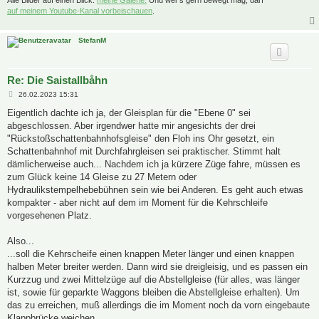
Alle Bilder auf einen Blick:
meine Galerie.
Und wer's gern bewegt mag, darf
auf meinem Youtube-Kanal vorbeischauen
.
StefanM
Re: Die Saistallbåhn
B
26.02.2023 15:31
e
i
Eigentlich dachte ich ja, der Gleisplan für die "Ebene 0" sei
t
abgeschlossen. Aber irgendwer hatte mir angesichts der drei
r
a
"Rückstoßschattenbahnhofsgleise" den Floh ins Ohr gesetzt, ein
g
Schattenbahnhof mit Durchfahrgleisen sei praktischer. Stimmt halt
dämlicherweise auch... Nachdem ich ja kürzere Züge fahre, müssen es
zum Glück keine 14 Gleise zu 27 Metern oder
Hydraulikstempelhebebühnen sein wie bei Anderen. Es geht auch etwas
kompakter - aber nicht auf dem im Moment für die Kehrschleife
vorgesehenen Platz.
Also...
...soll die Kehrscheife einen knappen Meter länger und einen knappen
halben Meter breiter werden. Dann wird sie dreigleisig, und es passen ein
Kurzzug und zwei Mittelzüge auf die Abstellgleise (für alles, was länger
ist, sowie für geparkte Waggons bleiben die Abstellgleise erhalten). Um
das zu erreichen, muß allerdings die im Moment noch da vorn eingebaute
Klappbrücke weichen.