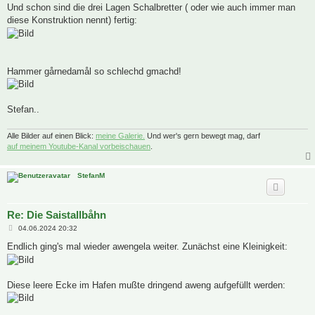
Und schon sind die drei Lagen Schalbretter ( oder wie auch immer man
diese Konstruktion nennt) fertig:
Hammer gårnedamål so schlechd gmachd!
Stefan..
Alle Bilder auf einen Blick:
meine Galerie.
Und wer's gern bewegt mag, darf
auf meinem Youtube-Kanal vorbeischauen
.
StefanM
Re: Die Saistallbåhn
B
04.06.2024 20:32
e
i
Endlich ging's mal wieder awengela weiter. Zunächst eine Kleinigkeit:
t
r
a
g
Diese leere Ecke im Hafen mußte dringend aweng aufgefüllt werden: