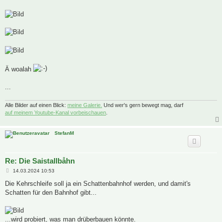
Ä woalah
...
Alle Bilder auf einen Blick:
meine Galerie.
Und wer's gern bewegt mag, darf
auf meinem Youtube-Kanal vorbeischauen
.
StefanM
Re: Die Saistallbåhn
B
14.03.2024 10:53
e
i
Die Kehrschleife soll ja ein Schattenbahnhof werden, und damit's
t
Schatten für den Bahnhof gibt...
r
a
g
...wird probiert, was man drüberbauen könnte.