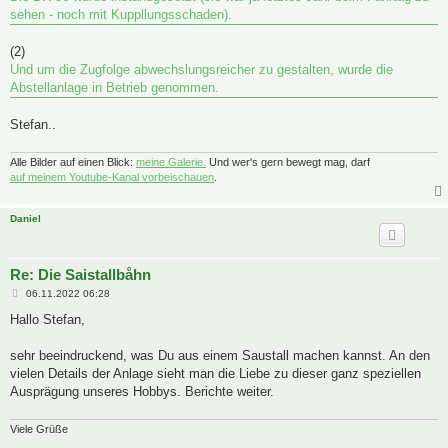
sehen - noch mit Kuppllungsschaden).
(2)
Und um die Zugfolge abwechslungsreicher zu gestalten, wurde die
Abstellanlage in Betrieb genommen.
Stefan..
Alle Bilder auf einen Blick:
meine Galerie.
Und wer's gern bewegt mag, darf
auf meinem Youtube-Kanal vorbeischauen
.
Daniel
Re: Die Saistallbåhn
B
06.11.2022 06:28
e
i
Hallo Stefan,
t
r
a
sehr beeindruckend, was Du aus einem Saustall machen kannst. An den
g
vielen Details der Anlage sieht man die Liebe zu dieser ganz speziellen
Ausprägung unseres Hobbys. Berichte weiter.
Viele Grüße