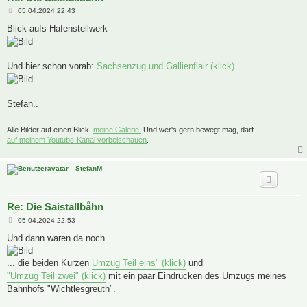
B
05.04.2024 22:43
e
i
Blick aufs Hafenstellwerk
t
r
a
g
Und hier schon vorab:
Sachsenzug und Gallienflair (klick)
Stefan..
Alle Bilder auf einen Blick:
meine Galerie.
Und wer's gern bewegt mag, darf
auf meinem Youtube-Kanal vorbeischauen
.
StefanM
Re: Die Saistallbåhn
B
05.04.2024 22:53
e
i
Und dann waren da noch...
t
r
a
... die beiden Kurzen
Umzug Teil eins" (klick)
und
g
"Umzug Teil zwei" (klick)
mit ein paar Eindrücken des Umzugs meines
Bahnhofs "Wichtlesgreuth".