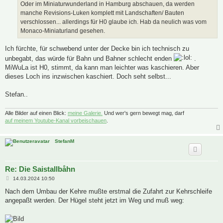
Oder im Miniaturwunderland in Hamburg abschauen, da werden
manche Revisions-Luken komplett mit Landschaften/ Bauten
verschlossen... allerdings für H0 glaube ich. Hab da neulich was vom
Monaco-Miniaturland gesehen.
Ich fürchte, für schwebend unter der Decke bin ich technisch zu
unbegabt, das würde für Bahn und Bahner schlecht enden
.
MiWuLa ist H0, stimmt, da kann man leichter was kaschieren. Aber
dieses Loch ins inzwischen kaschiert. Doch seht selbst...
Stefan..
Alle Bilder auf einen Blick:
meine Galerie.
Und wer's gern bewegt mag, darf
auf meinem Youtube-Kanal vorbeischauen
.
StefanM
Re: Die Saistallbåhn
B
14.03.2024 10:50
e
i
Nach dem Umbau der Kehre mußte erstmal die Zufahrt zur Kehrschleife
t
angepaßt werden. Der Hügel steht jetzt im Weg und muß weg:
r
a
g