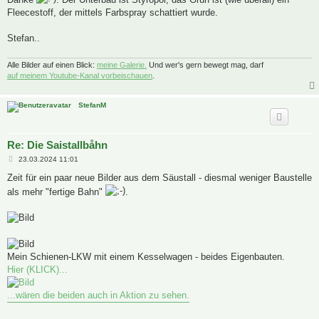
t
Fleecestoff, der mittels Farbspray schattiert wurde.
r
a
g
Stefan..
Alle Bilder auf einen Blick:
meine Galerie.
Und wer's gern bewegt mag, darf
auf meinem Youtube-Kanal vorbeischauen
.
StefanM
Re: Die Saistallbåhn
B
23.03.2024 11:01
e
i
Zeit für ein paar neue Bilder aus dem Säustall - diesmal weniger Baustelle
t
als mehr "fertige Bahn"
.
r
a
g
Mein Schienen-LKW mit einem Kesselwagen - beides Eigenbauten.
Hier (KLICK)...
...wären die beiden auch in Aktion zu sehen.