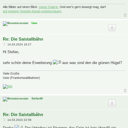
Alle Bilder auf einen Blick:
meine Galerie.
Und wer's gern bewegt mag, darf
auf meinem Youtube-Kanal vorbeischauen
.
Uwe
Re: Die Saistallbåhn
B
14.03.2024 18:27
e
i
Hi Stefan,
t
r
a
sehr schön deine Erweiterung
aus was sind den die grünen Hügel?
g
Viele Grüße
Uwe (Frankenwaldbahner)
StefanM
Re: Die Saistallbåhn
B
14.03.2024 22:56
e
i
Danke
. Der Unterbau ist Styropor, das Grün ist (wie überall) ein