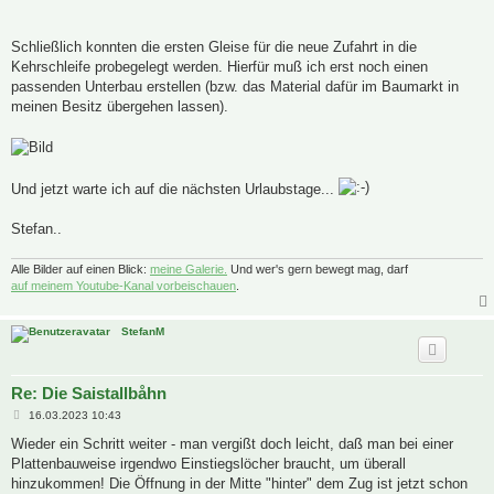
Schließlich konnten die ersten Gleise für die neue Zufahrt in die
Kehrschleife probegelegt werden. Hierfür muß ich erst noch einen
passenden Unterbau erstellen (bzw. das Material dafür im Baumarkt in
meinen Besitz übergehen lassen).
Und jetzt warte ich auf die nächsten Urlaubstage...
Stefan..
Alle Bilder auf einen Blick:
meine Galerie.
Und wer's gern bewegt mag, darf
auf meinem Youtube-Kanal vorbeischauen
.
StefanM
Re: Die Saistallbåhn
B
16.03.2023 10:43
e
i
Wieder ein Schritt weiter - man vergißt doch leicht, daß man bei einer
t
Plattenbauweise irgendwo Einstiegslöcher braucht, um überall
r
a
hinzukommen! Die Öffnung in der Mitte "hinter" dem Zug ist jetzt schon
g