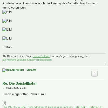
Abstellanlage. Damit war auch der Umzug des Schaltschranks nach
vorne verbunden.
Stefan..
Alle Bilder auf einen Blick:
meine Galerie.
Und wer's gern bewegt mag, darf
auf meinem Youtube-Kanal vorbeischauen
.
StefanM
Re: Die Saistallbåhn
B
05.11.2022 21:44
e
i
Frisch eingetroffen: Zwei Filmli!
t
r
a
(1)
g
Die BR 36 wurde instandgesetzt (sie war ja letztes Jahr beim Fahrtag zu