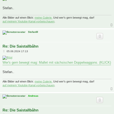
Stefan..
Alle Bilder auf einen Blick:
meine Galerie.
Und wer's gern bewegt mag, darf
auf meinem Youtube-Kanal vorbeischauen
.
StefanM
Re: Die Saistallbåhn
B
05.06.2024 17:13
e
i
t
Wer's gern bewegt mag: Mallet mit sächsischen Doppelwaggons. (KLICK)
r
a
g
Stefan..
Alle Bilder auf einen Blick:
meine Galerie.
Und wer's gern bewegt mag, darf
auf meinem Youtube-Kanal vorbeischauen
.
Andreas
Re: Die Saistallbåhn