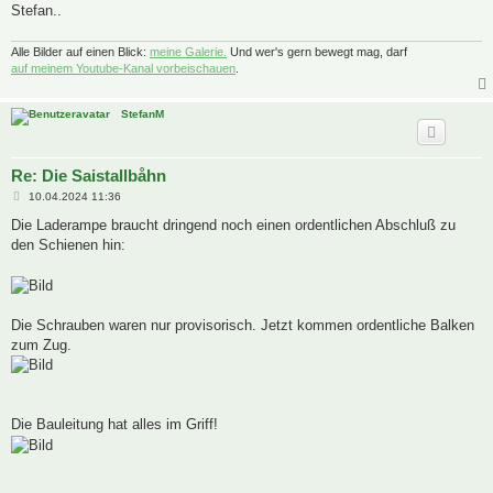
Stefan..
Alle Bilder auf einen Blick:
meine Galerie.
Und wer's gern bewegt mag, darf
auf meinem Youtube-Kanal vorbeischauen
.
StefanM
Re: Die Saistallbåhn
B
10.04.2024 11:36
e
i
Die Laderampe braucht dringend noch einen ordentlichen Abschluß zu
t
den Schienen hin:
r
a
g
Die Schrauben waren nur provisorisch. Jetzt kommen ordentliche Balken
zum Zug.
Die Bauleitung hat alles im Griff!