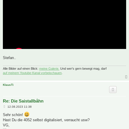
Stefan..
Alle Bilder auf einen Blick:
meine Galerie.
Und wer's gern bewegt mag, darf
auf meinem Youtube-Kanal vorbeischauen
.
KlausTi
Re: Die Saistallbåhn
B
12.08.2023 11:38
e
i
Sehr schön!
t
Hast Du die 4052 selbst digitalisiert, verraucht usw?
r
a
VG,
g