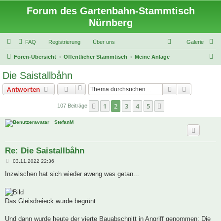
Forum des Gartenbahn-Stammtisch
Nürnberg
FAQ
Registrierung
Über uns
Galerie
S
Foren-Übersicht
Öffentlicher Stammtisch
Meine Anlage
u
Die Saistallbåhn
c
Suche
Erweiterte
Antworten
h
e
1
2
3
4
5
Vorherige
Nächste
107 Beiträge
StefanM
Re: Die Saistallbåhn
B
03.11.2022 22:36
e
i
Inzwischen hat sich wieder aweng was getan...
t
r
a
g
Das Gleisdreieck wurde begrünt.
Und dann wurde heute der vierte Bauabschnitt in Angriff genommen: Die