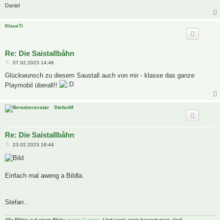
Daniel
KlausTi
Re: Die Saistallbåhn
B
07.02.2023 14:46
e
i
Glückwunsch zu diesem Saustall auch von mir - klasse das ganze
t
Playmobil überall!!
r
a
g
StefanM
Re: Die Saistallbåhn
B
23.02.2023 18:44
e
i
t
r
a
Einfach mal aweng a Bildla.
g
Stefan..