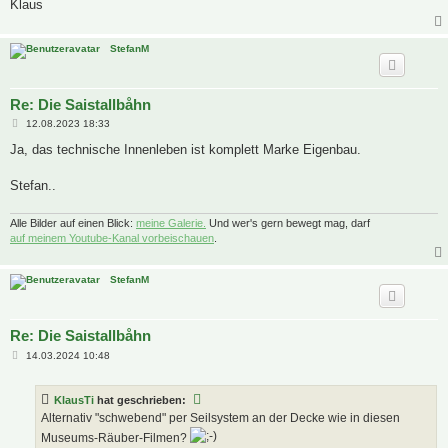
Klaus
StefanM
Re: Die Saistallbåhn
B
12.08.2023 18:33
e
i
Ja, das technische Innenleben ist komplett Marke Eigenbau.
t
r
a
Stefan..
g
Alle Bilder auf einen Blick:
meine Galerie.
Und wer's gern bewegt mag, darf
auf meinem Youtube-Kanal vorbeischauen
.
StefanM
Re: Die Saistallbåhn
B
14.03.2024 10:48
e
i
t
KlausTi
hat geschrieben:
r
a
Alternativ "schwebend" per Seilsystem an der Decke wie in diesen
g
Museums-Räuber-Filmen?