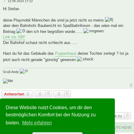
B
12.06.2024 17:12
e
i
Hi Stefan
t
r
a
deine Playmobil Männchen die sind ja jetzt nicht so meins
g
aber dein Bahnhofs Baubericht im Spaßbahnforum - das wäre mal ein
Beitrag
den ich hier begrüßen würde......
Link ins SBF
Der Bahnhof schaut nicht schlecht aus......
Hast du für das Gebäude das
Puppenhaus
deiner Tochter zerlegt ? Ist ja
jetzt auch nicht gerade "günstig" gewesen
Gruß Andy
Antworten
1
2
3
4
5
Vorherige
Nächste
107 Beiträge
Diese Website nutzt Cookies, um dir den
bestmöglichen Komfort bei der Nutzung zu
Gehe zu
bieten.
Mehr erfahren
Foren-Übersicht
Alle Zeiten sind
UTC+02:00