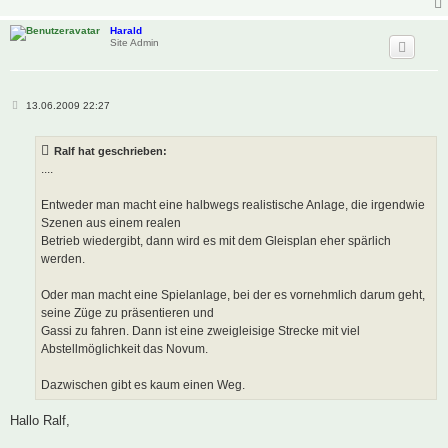
Harald
Site Admin
B
13.06.2009 22:27
e
i
t
Ralf hat geschrieben:
r
a
....
g
Entweder man macht eine halbwegs realistische Anlage, die irgendwie
Szenen aus einem realen
Betrieb wiedergibt, dann wird es mit dem Gleisplan eher spärlich
werden.
Oder man macht eine Spielanlage, bei der es vornehmlich darum geht,
seine Züge zu präsentieren und
Gassi zu fahren. Dann ist eine zweigleisige Strecke mit viel
Abstellmöglichkeit das Novum.
Dazwischen gibt es kaum einen Weg.
Hallo Ralf,