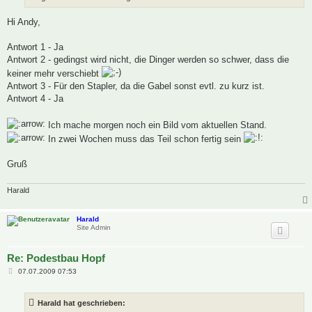
Hi Andy,
Antwort 1 - Ja
Antwort 2 - gedingst wird nicht, die Dinger werden so schwer, dass die
keiner mehr verschiebt
Antwort 3 - Für den Stapler, da die Gabel sonst evtl. zu kurz ist.
Antwort 4 - Ja
Ich mache morgen noch ein Bild vom aktuellen Stand.
In zwei Wochen muss das Teil schon fertig sein
Gruß
Harald
Harald
Site Admin
Re: Podestbau Hopf
B
07.07.2009 07:53
e
i
t
Harald hat geschrieben:
r