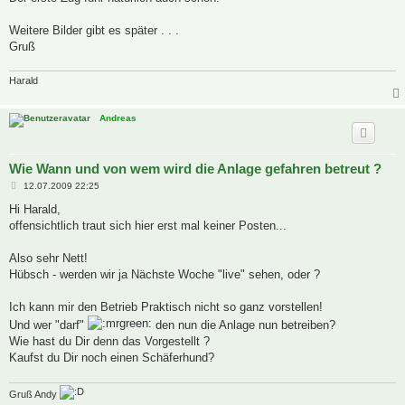
Weitere Bilder gibt es später . . .
Gruß
Harald
Andreas
Wie Wann und von wem wird die Anlage gefahren betreut ?
B
12.07.2009 22:25
e
i
Hi Harald,
t
offensichtlich traut sich hier erst mal keiner Posten...
r
a
g
Also sehr Nett!
Hübsch - werden wir ja Nächste Woche "live" sehen, oder ?
Ich kann mir den Betrieb Praktisch nicht so ganz vorstellen!
Und wer "darf"
den nun die Anlage nun betreiben?
Wie hast du Dir denn das Vorgestellt ?
Kaufst du Dir noch einen Schäferhund?
Gruß Andy