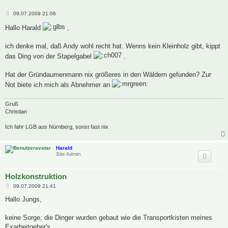
B
09.07.2009 21:06
e
i
Hallo Harald
,
t
r
a
ich denke mal, daß Andy wohl recht hat. Wenns kein Kleinholz gibt, kippt
g
das Ding von der Stapelgabel
.
Hat der Gründaumenmann nix größeres in den Wäldern gefunden? Zur
Not biete ich mich als Abnehmer an
Gruß
Christian
Ich fahr LGB aus Nürnberg, sonst fast nix
Harald
Site Admin
Holzkonstruktion
B
09.07.2009 21:41
e
i
Hallo Jungs,
t
r
a
keine Sorge, die Dinger wurden gebaut wie die Transportkisten meines
g
Exarbeitgeber's