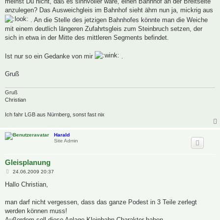
meinst Du nicht, daß es sinnvoller wäre, einen Bahnhof an der Breitseite
g
anzulegen? Das Ausweichgleis im Bahnhof sieht ähm nun ja, mickrig aus
. An die Stelle des jetzigen Bahnhofes könnte man die Weiche
mit einem deutlich längeren Zufahrtsgleis zum Steinbruch setzen, der
sich in etwa in der Mitte des mittleren Segments befindet.
Ist nur so ein Gedanke von mir
.
Gruß
Gruß
Christian
Ich fahr LGB aus Nürnberg, sonst fast nix
Harald
Site Admin
Gleisplanung
B
24.06.2009 20:37
e
i
Hallo Christian,
t
r
a
man darf nicht vergessen, dass das ganze Podest in 3 Teile zerlegt
g
werden können muss!
Außerdem soll diese Anlage Kleinbahn-Charakter haben,