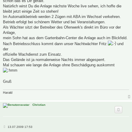
schön das es Dir gefällt.
Natürlich wirst Du die Anlage nächste Woche live sehen, ich hoffe die
bleibt jetzt einige Zeit so stehen!
Im Automatikbetrieb werden 2 Zügen mit ABA im Wechsel verkehren.
Betrieb erfolgt bei schönem Wetter und bei Veranstaltungen.
Als Wächter sitzt der Betreiber des Ofenwerk's direkt im Büro vor der
Anlage,
mein Sohn hat aus dem Gartenbahn-Center die Anlage auch im Blickfeld.
Nach Betriebsschluss kommt dann unser Nachtwächter Fritz
und
der
offizielle Wachdienst zum Einsatz.
Das Gelände ist ja normalerweise Nachts immer abgesperrt.
Mal schauen wie lange die Anlage ohne Beschädigung auskommt
Gruß
Harald
Christian
B
13.07.2009 17:53
e