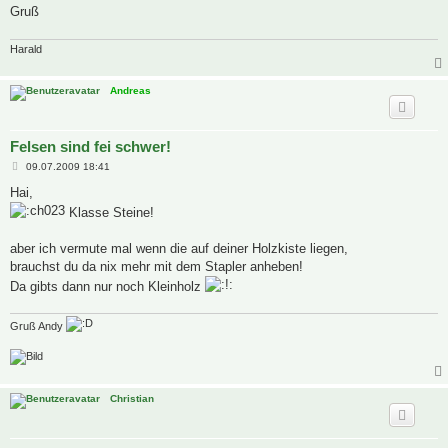
Gruß
Harald
Andreas
Felsen sind fei schwer!
B
09.07.2009 18:41
e
i
Hai,
t
Klasse Steine!
r
a
g
aber ich vermute mal wenn die auf deiner Holzkiste liegen,
brauchst du da nix mehr mit dem Stapler anheben!
Da gibts dann nur noch Kleinholz
Gruß Andy
Christian