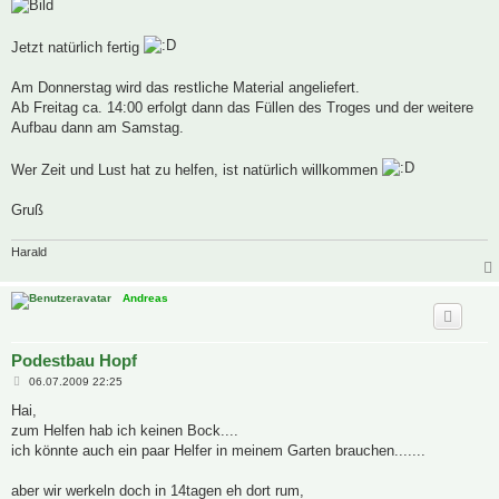
Jetzt natürlich fertig
Am Donnerstag wird das restliche Material angeliefert.
Ab Freitag ca. 14:00 erfolgt dann das Füllen des Troges und der weitere
Aufbau dann am Samstag.
Wer Zeit und Lust hat zu helfen, ist natürlich willkommen
Gruß
Harald
Andreas
Podestbau Hopf
B
06.07.2009 22:25
e
i
Hai,
t
zum Helfen hab ich keinen Bock....
r
a
ich könnte auch ein paar Helfer in meinem Garten brauchen.......
g
aber wir werkeln doch in 14tagen eh dort rum,