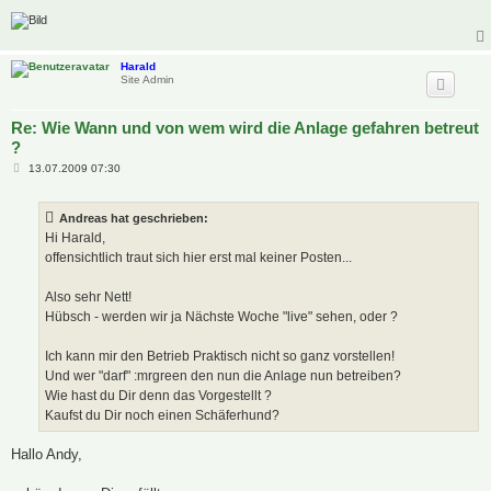
Harald
Site Admin
Re: Wie Wann und von wem wird die Anlage gefahren betreut
?
B
13.07.2009 07:30
e
i
t
Andreas hat geschrieben:
r
a
Hi Harald,
g
offensichtlich traut sich hier erst mal keiner Posten...
Also sehr Nett!
Hübsch - werden wir ja Nächste Woche "live" sehen, oder ?
Ich kann mir den Betrieb Praktisch nicht so ganz vorstellen!
Und wer "darf" :mrgreen den nun die Anlage nun betreiben?
Wie hast du Dir denn das Vorgestellt ?
Kaufst du Dir noch einen Schäferhund?
Hallo Andy,