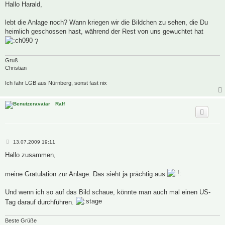
i
Hallo Harald,
t
r
a
lebt die Anlage noch? Wann kriegen wir die Bildchen zu sehen, die Du
g
heimlich geschossen hast, während der Rest von uns gewuchtet hat
?
Gruß
Christian
Ich fahr LGB aus Nürnberg, sonst fast nix
Ralf
B
13.07.2009 19:11
e
i
Hallo zusammen,
t
r
a
meine Gratulation zur Anlage. Das sieht ja prächtig aus
g
Und wenn ich so auf das Bild schaue, könnte man auch mal einen US-
Tag darauf durchführen.
Beste Grüße