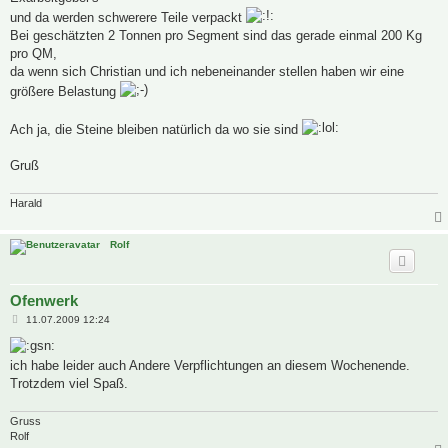
und da werden schwerere Teile verpackt
Bei geschätzten 2 Tonnen pro Segment sind das gerade einmal 200 Kg
pro QM,
da wenn sich Christian und ich nebeneinander stellen haben wir eine
größere Belastung
Ach ja, die Steine bleiben natürlich da wo sie sind
Gruß
Harald
Rolf
Ofenwerk
B
11.07.2009 12:24
e
i
t
ich habe leider auch Andere Verpflichtungen an diesem Wochenende.
r
a
Trotzdem viel Spaß.
g
Gruss
Rolf