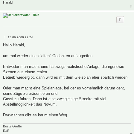
Harald
Ralf
B
13.06.2009 22:24
e
i
Hallo Harald,
t
r
a
um mal wieder einen "alten" Gedanken aufzugreifen:
g
Entweder man macht eine halbwegs realistische Anlage, die irgendwie
Szenen aus einem realen
Betrieb wiedergibt, dann wird es mit dem Gleisplan eher spärlich werden.
Oder man macht eine Spielanlage, bei der es vornehmlich darum geht,
seine Züge zu präsentieren und
Gassi zu fahren. Dann ist eine zweigleisige Strecke mit viel
Abstellmöglichkeit das Novum.
Dazwischen gibt es kaum einen Weg.
Beste Grüße
Ralf