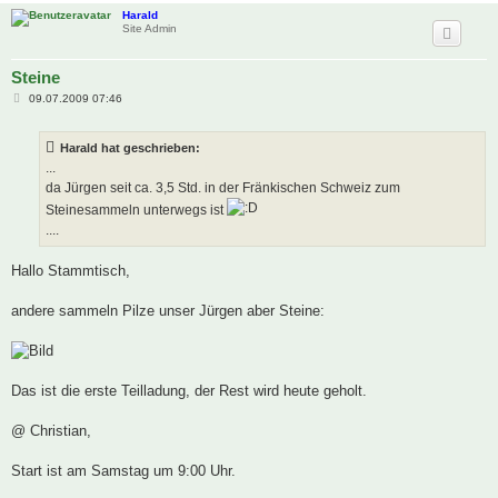
Harald
Site Admin
Steine
B
09.07.2009 07:46
e
i
t
Harald hat geschrieben:
r
a
...
g
da Jürgen seit ca. 3,5 Std. in der Fränkischen Schweiz zum
Steinesammeln unterwegs ist
....
Hallo Stammtisch,
andere sammeln Pilze unser Jürgen aber Steine:
Das ist die erste Teilladung, der Rest wird heute geholt.
@ Christian,
Start ist am Samstag um 9:00 Uhr.