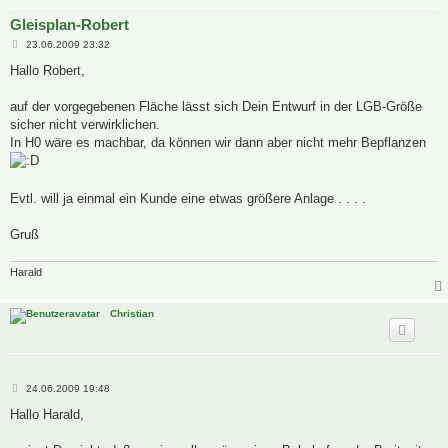
Gleisplan-Robert
B
23.06.2009 23:32
e
i
Hallo Robert,
t
r
a
auf der vorgegebenen Fläche lässt sich Dein Entwurf in der LGB-Größe
g
sicher nicht verwirklichen.
In H0 wäre es machbar, da können wir dann aber nicht mehr Bepflanzen
Evtl. will ja einmal ein Kunde eine etwas größere Anlage . . . .
Gruß
Harald
Christian
B
24.06.2009 19:48
e
i
Hallo Harald,
t
r
a