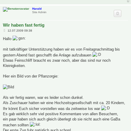
Harald
Site Admin
Wir haben fast fertig
B
12.07.2009 09:38
e
i
Hallo
t
r
a
mit tatkräftiger Unterstützung haben wir es von Freitagnachmittag bis
g
gestern Abend fast geschafft die Anlage aufzubauen
Etwas Feinschliff braucht es zwar noch, aber das sind nur noch
Kleinigkeiten.
Hier ein Bild von der Pflanzorgie:
Als wir fertig waren, war es leider schon dunkel.
Als Zuschauer hatten wir eine Hochzeitsgesellschaft mit ca. 20 Kindern,
Ihr könnt Euch sicher vorstellen was da zeitweise los war
Es gab wirklich sehr viel positive Kommentare von allen Besuchern,
ein paar haben sich auch gleich überlegt ob sie nicht auch eine GaBa
machen sollten
Der erste Zug fuhr natürlich auch schon!