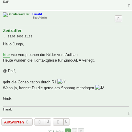
Ralf
Harald
Site Admin
Zeitraffer
B
13.07.2009 21:31
e
i
Hallo Jungs,
t
r
a
hier
wie versprochen die Bilder vom Aufbau.
g
Heute wurden die Kontaktgleise für Zimo-ABA verlegt.
@ Ralf,
geht die Consolitation durch R1
Wenn ja, kannst Du die gerne am Sonntag mitbringen
Gruß
Harald
Antworten
27 Beiträge