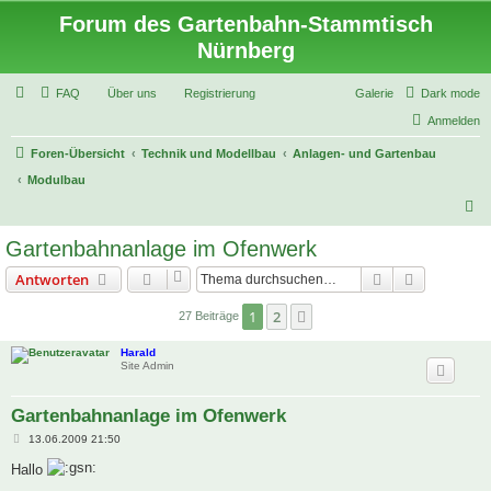
Forum des Gartenbahn-Stammtisch
Nürnberg
FAQ
Über uns
Registrierung
Galerie
Dark mode
Anmelden
Foren-Übersicht
Technik und Modellbau
Anlagen- und Gartenbau
Modulbau
S
u
Gartenbahnanlage im Ofenwerk
c
Suche
Erweiterte
Antworten
h
e
1
2
Nächste
27 Beiträge
Harald
Site Admin
Gartenbahnanlage im Ofenwerk
B
13.06.2009 21:50
e
i
Hallo
t
r