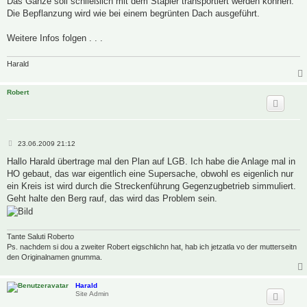
Das Ganze soll schließlich mit dem Stapler transportiert werden können.
Die Bepflanzung wird wie bei einem begrünten Dach ausgeführt.
Weitere Infos folgen . . .
Harald
Robert
B
23.06.2009 21:12
e
i
Hallo Harald übertrage mal den Plan auf LGB. Ich habe die Anlage mal in
t
HO gebaut, das war eigentlich eine Supersache, obwohl es eigenlich nur
r
a
ein Kreis ist wird durch die Streckenführung Gegenzugbetrieb simmuliert.
g
Geht halte den Berg rauf, das wird das Problem sein.
Tante Saluti Roberto
Ps. nachdem si dou a zweiter Robert eigschlichn hat, hab ich jetzatla vo der mutterseitn
den Originalnamen gnumma.
Harald
Site Admin