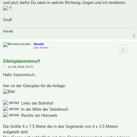
und jetzt darfst Du raten in welche Richtung Jürgen und ich tendieren
Gruß
Harald
Harald
Site Admin
Gleisplanentwurf
B
21.06.2009 20:07
e
i
Hallo Stammtisch,
t
r
a
hier ist der Gleisplan für die Anlage:
g
Links der Bahnhof
In der Mitte der Steinbruch
Rechts ein Holzwerk
Die Größe 4 x 7,5 Meter die in drei Segmente von 4 x 2,5 Metern
aufgeteilt wird.