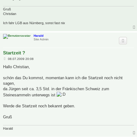
Gruß
Christian
Ich fahr LGB aus Nürnberg, sonst fast nix
Harald
Site Admin
Startzeit ?
B
08.07.2009 20:08
e
i
Hallo Christian,
t
r
a
schön das Du kommst, momentan kann ich die Startzeit noch nicht
g
sagen,
da Jürgen seit ca. 3,5 Std. in der Fränkischen Schweiz zum
Steinesammeln unterwegs ist
Werde die Startzeit noch bekannt geben.
Gruß
Harald