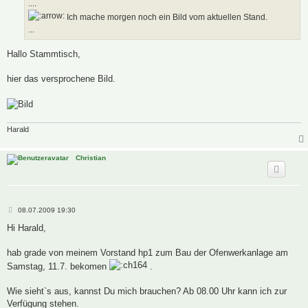
a
....
g
Ich mache morgen noch ein Bild vom aktuellen Stand.
...
Hallo Stammtisch,
hier das versprochene Bild.
Harald
Christian
B
08.07.2009 19:30
e
i
Hi Harald,
t
r
a
hab grade von meinem Vorstand hp1 zum Bau der Ofenwerkanlage am
g
Samstag, 11.7. bekomen
.
Wie sieht`s aus, kannst Du mich brauchen? Ab 08.00 Uhr kann ich zur
Verfügung stehen.