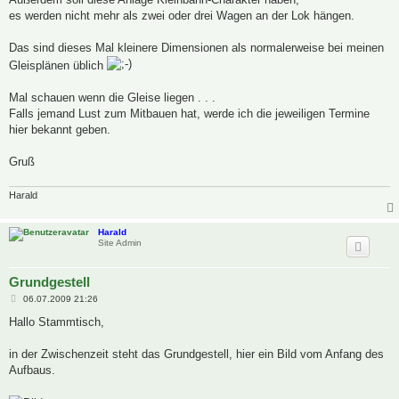
es werden nicht mehr als zwei oder drei Wagen an der Lok hängen.
Das sind dieses Mal kleinere Dimensionen als normalerweise bei meinen
Gleisplänen üblich
Mal schauen wenn die Gleise liegen . . .
Falls jemand Lust zum Mitbauen hat, werde ich die jeweiligen Termine
hier bekannt geben.
Gruß
Harald
Harald
Site Admin
Grundgestell
B
06.07.2009 21:26
e
i
Hallo Stammtisch,
t
r
a
in der Zwischenzeit steht das Grundgestell, hier ein Bild vom Anfang des
g
Aufbaus.