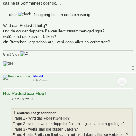
das heist Sommerfest oder so....
.... aber
Neugierig bin ich doch ein wenig.....
Wird das Podest 3-teilig?
und da wo der doppelte Balken liegt zusammen-gedingst?
wofür sind die kurzen Balken?
ein Brettchen liegt schon auf - wird dann alles so verbrettert?
Gruß Andy
Harald
Site Admin
Re: Podestbau Hopf
B
06.07.2009 22:57
e
i
t
Andreas hat geschrieben:
r
a
Frage 1 - Wird das Podest 3-teilig?
g
Frage 2 - und da wo der doppelte Balken liegt zusammen-gedingst?
Frage 3 - wofür sind die kurzen Balken?
Frage 4 - ein Brettchen liegt schon auf - wird dann alles so verbrettert?