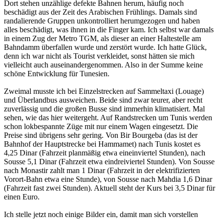
Dort stehen unzählige defekte Bahnen herum, häufig noch
beschädigt aus der Zeit des Arabischen Frühlings. Damals sind
randalierende Gruppen unkontrolliert herumgezogen und haben
alles beschädigt, was ihnen in die Finger kam. Ich selbst war damals
in einem Zug der Metro TGM, als dieser an einer Haltestelle am
Bahndamm überfallen wurde und zerstört wurde. Ich hatte Glück,
denn ich war nicht als Tourist verkleidet, sonst hätten sie mich
vielleicht auch auseinandergenommen. Also in der Summe keine
schöne Entwicklung für Tunesien.
Zweimal musste ich bei Einzelstrecken auf Sammeltaxi (Louage)
und Überlandbus ausweichen. Beide sind zwar teurer, aber recht
zuverlässig und die großen Busse sind immerhin klimatisiert. Mal
sehen, wie das hier weitergeht. Auf Randstrecken um Tunis werden
schon lokbespannte Züge mit nur einem Wagen eingesetzt. Die
Preise sind übrigens sehr gering. Von Bir Bourgeba (das ist der
Bahnhof der Hauptstrecke bei Hammamet) nach Tunis kostet es
4,25 Dinar (Fahrzeit planmäßig etwa eineinviertel Stunden), nach
Sousse 5,1 Dinar (Fahrzeit etwa eindreiviertel Stunden). Von Sousse
nach Monastir zahlt man 1 Dinar (Fahrzeit in der elektrifizierten
Vorort-Bahn etwa eine Stunde), von Sousse nach Mahdia 1,6 Dinar
(Fahrzeit fast zwei Stunden). Aktuell steht der Kurs bei 3,5 Dinar für
einen Euro.
Ich stelle jetzt noch einige Bilder ein, damit man sich vorstellen