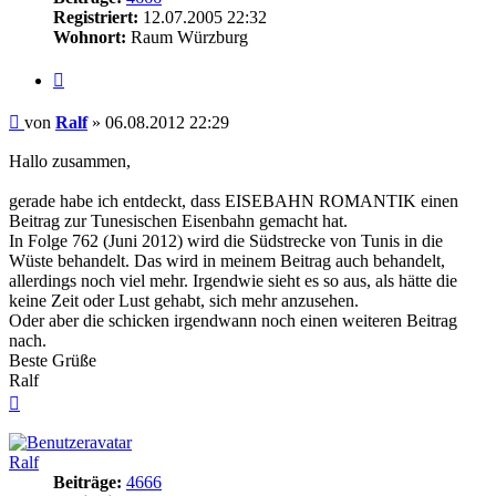
Registriert:
12.07.2005 22:32
Wohnort:
Raum Würzburg
Zitieren
Beitrag
von
Ralf
»
06.08.2012 22:29
Hallo zusammen,
gerade habe ich entdeckt, dass EISEBAHN ROMANTIK einen
Beitrag zur Tunesischen Eisenbahn gemacht hat.
In Folge 762 (Juni 2012) wird die Südstrecke von Tunis in die
Wüste behandelt. Das wird in meinem Beitrag auch behandelt,
allerdings noch viel mehr. Irgendwie sieht es so aus, als hätte die
keine Zeit oder Lust gehabt, sich mehr anzusehen.
Oder aber die schicken irgendwann noch einen weiteren Beitrag
nach.
Beste Grüße
Ralf
Nach
oben
Ralf
Beiträge:
4666