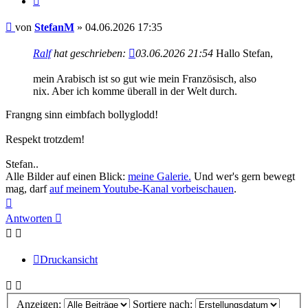
Beitrag
von
StefanM
»
04.06.2026 17:35
Ralf
hat geschrieben:
03.06.2026 21:54
Hallo Stefan,
mein Arabisch ist so gut wie mein Französisch, also
nix. Aber ich komme überall in der Welt durch.
Frangng sinn eimbfach bollyglodd!
Respekt trotzdem!
Stefan..
Alle Bilder auf einen Blick:
meine Galerie.
Und wer's gern bewegt
mag, darf
auf meinem Youtube-Kanal vorbeischauen
.
Nach
oben
Antworten
Druckansicht
Anzeigen:
Sortiere nach: