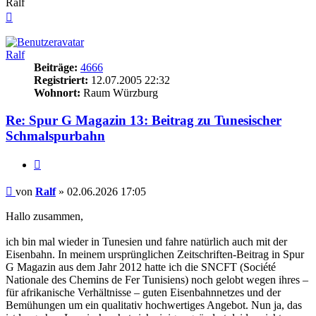
Ralf
Nach
oben
Ralf
Beiträge:
4666
Registriert:
12.07.2005 22:32
Wohnort:
Raum Würzburg
Re: Spur G Magazin 13: Beitrag zu Tunesischer
Schmalspurbahn
Zitieren
Beitrag
von
Ralf
»
02.06.2026 17:05
Hallo zusammen,
ich bin mal wieder in Tunesien und fahre natürlich auch mit der
Eisenbahn. In meinem ursprünglichen Zeitschriften-Beitrag in Spur
G Magazin aus dem Jahr 2012 hatte ich die SNCFT (Société
Nationale des Chemins de Fer Tunisiens) noch gelobt wegen ihres –
für afrikanische Verhältnisse – guten Eisenbahnnetzes und der
Bemühungen um ein qualitativ hochwertiges Angebot. Nun ja, das