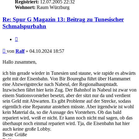
Registriert:
12.07.2005 22:32
Wohnort:
Raum Würzburg
Re: Spur G Magazin 13: Beitrag zu Tunesischer
Schmalspurbahn
Zitieren
Beitrag
von
Ralf
»
04.10.2024 18:57
Hallo zusammen,
ich bin gerade wieder in Tunesien und staune, wie rapide es abwärts
geht mit der Eisenbahn. Von Bir Bouregba führt über Hammamet
eine Abzweigstrecke nach Nabeul, der Regionalhauptstadt.
Inzwischen fährt hier kein Zug. Der Bahnhof in Nabeul ist zwar von
einem Stationsvorsteher besetzt, aber der sitzt nur da und verdient
sein Geld mit Abwarten. Es gibt Probleme auf der Strecke, sodass
eigentlich eine Reparatur anstehen müsste. Aber irgendwie ist wohl
kein Material da, so die Aussage des Vorstehers. Ob das bald
repariert wird, weiß er nicht. Er kann noch nicht mal sagen, ob das
überhaupt noch einmal repariert wird. Tja, die Eisenbahn hat hier
auch keine große Lobby.
Beste Grüße