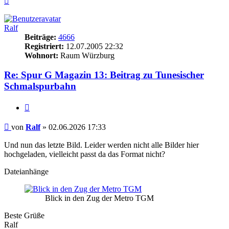
oben
Ralf
Beiträge:
4666
Registriert:
12.07.2005 22:32
Wohnort:
Raum Würzburg
Re: Spur G Magazin 13: Beitrag zu Tunesischer
Schmalspurbahn
Zitieren
Beitrag
von
Ralf
»
02.06.2026 17:33
Und nun das letzte Bild. Leider werden nicht alle Bilder hier
hochgeladen, vielleicht passt da das Format nicht?
Dateianhänge
Blick in den Zug der Metro TGM
Beste Grüße
Ralf