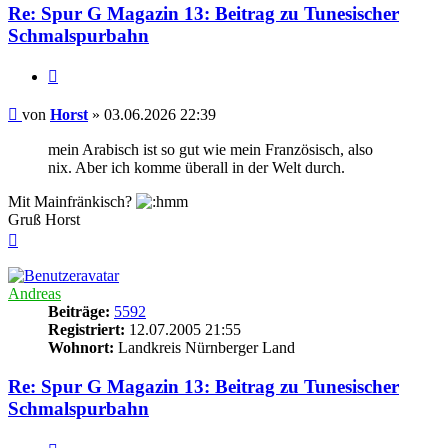
Re: Spur G Magazin 13: Beitrag zu Tunesischer
Schmalspurbahn
Zitieren
Beitrag
von
Horst
»
03.06.2026 22:39
mein Arabisch ist so gut wie mein Französisch, also
nix. Aber ich komme überall in der Welt durch.
Mit Mainfränkisch?
Gruß Horst
Nach
oben
Andreas
Beiträge:
5592
Registriert:
12.07.2005 21:55
Wohnort:
Landkreis Nürnberger Land
Re: Spur G Magazin 13: Beitrag zu Tunesischer
Schmalspurbahn
Zitieren