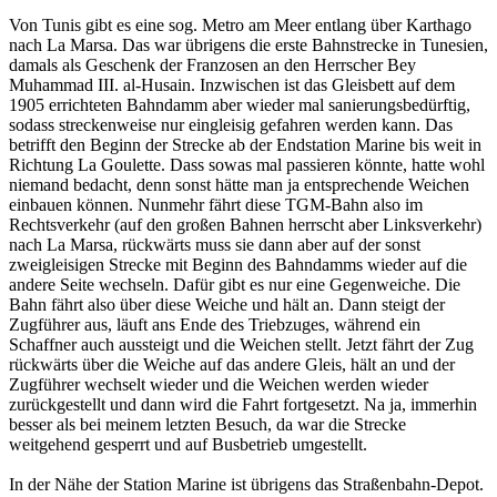
Von Tunis gibt es eine sog. Metro am Meer entlang über Karthago
nach La Marsa. Das war übrigens die erste Bahnstrecke in Tunesien,
damals als Geschenk der Franzosen an den Herrscher Bey
Muhammad III. al-Husain. Inzwischen ist das Gleisbett auf dem
1905 errichteten Bahndamm aber wieder mal sanierungsbedürftig,
sodass streckenweise nur eingleisig gefahren werden kann. Das
betrifft den Beginn der Strecke ab der Endstation Marine bis weit in
Richtung La Goulette. Dass sowas mal passieren könnte, hatte wohl
niemand bedacht, denn sonst hätte man ja entsprechende Weichen
einbauen können. Nunmehr fährt diese TGM-Bahn also im
Rechtsverkehr (auf den großen Bahnen herrscht aber Linksverkehr)
nach La Marsa, rückwärts muss sie dann aber auf der sonst
zweigleisigen Strecke mit Beginn des Bahndamms wieder auf die
andere Seite wechseln. Dafür gibt es nur eine Gegenweiche. Die
Bahn fährt also über diese Weiche und hält an. Dann steigt der
Zugführer aus, läuft ans Ende des Triebzuges, während ein
Schaffner auch aussteigt und die Weichen stellt. Jetzt fährt der Zug
rückwärts über die Weiche auf das andere Gleis, hält an und der
Zugführer wechselt wieder und die Weichen werden wieder
zurückgestellt und dann wird die Fahrt fortgesetzt. Na ja, immerhin
besser als bei meinem letzten Besuch, da war die Strecke
weitgehend gesperrt und auf Busbetrieb umgestellt.
In der Nähe der Station Marine ist übrigens das Straßenbahn-Depot.