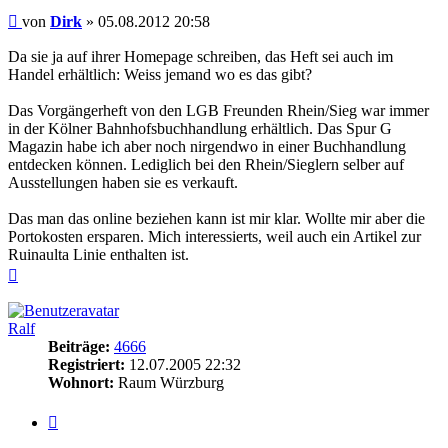
Beitrag
von
Dirk
»
05.08.2012 20:58
Da sie ja auf ihrer Homepage schreiben, das Heft sei auch im
Handel erhältlich: Weiss jemand wo es das gibt?
Das Vorgängerheft von den LGB Freunden Rhein/Sieg war immer
in der Kölner Bahnhofsbuchhandlung erhältlich. Das Spur G
Magazin habe ich aber noch nirgendwo in einer Buchhandlung
entdecken können. Lediglich bei den Rhein/Sieglern selber auf
Ausstellungen haben sie es verkauft.
Das man das online beziehen kann ist mir klar. Wollte mir aber die
Portokosten ersparen. Mich interessierts, weil auch ein Artikel zur
Ruinaulta Linie enthalten ist.
Nach
oben
Ralf
Beiträge:
4666
Registriert:
12.07.2005 22:32
Wohnort:
Raum Würzburg
Zitieren