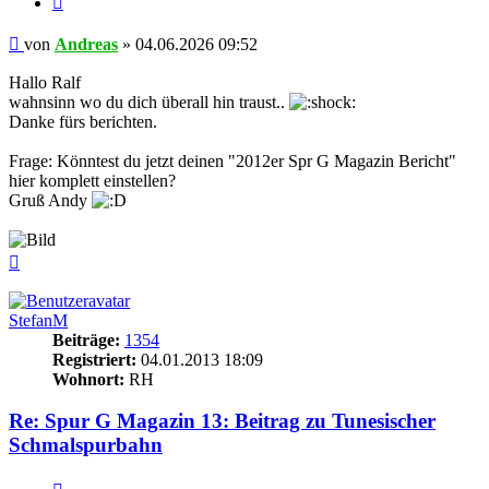
Beitrag
von
Andreas
»
04.06.2026 09:52
Hallo Ralf
wahnsinn wo du dich überall hin traust..
Danke fürs berichten.
Frage: Könntest du jetzt deinen "2012er Spr G Magazin Bericht"
hier komplett einstellen?
Gruß Andy
Nach
oben
StefanM
Beiträge:
1354
Registriert:
04.01.2013 18:09
Wohnort:
RH
Re: Spur G Magazin 13: Beitrag zu Tunesischer
Schmalspurbahn
Zitieren