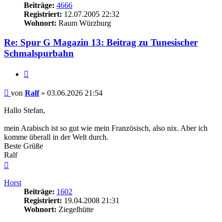
Beiträge:
4666
Registriert:
12.07.2005 22:32
Wohnort:
Raum Würzburg
Re: Spur G Magazin 13: Beitrag zu Tunesischer
Schmalspurbahn
Zitieren
Beitrag
von
Ralf
»
03.06.2026 21:54
Hallo Stefan,
mein Arabisch ist so gut wie mein Französisch, also nix. Aber ich
komme überall in der Welt durch.
Beste Grüße
Ralf
Nach
oben
Horst
Beiträge:
1602
Registriert:
19.04.2008 21:31
Wohnort:
Ziegelhütte