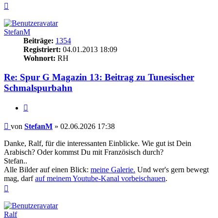
Nach
oben
StefanM
Beiträge:
1354
Registriert:
04.01.2013 18:09
Wohnort:
RH
Re: Spur G Magazin 13: Beitrag zu Tunesischer
Schmalspurbahn
Zitieren
Beitrag
von
StefanM
»
02.06.2026 17:38
Danke, Ralf, für die interessanten Einblicke. Wie gut ist Dein
Arabisch? Oder kommst Du mit Französisch durch?
Stefan..
Alle Bilder auf einen Blick:
meine Galerie.
Und wer's gern bewegt
mag, darf
auf meinem Youtube-Kanal vorbeischauen
.
Nach
oben
Ralf