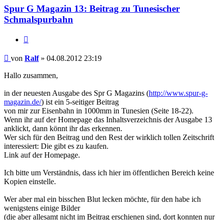
Spur G Magazin 13: Beitrag zu Tunesischer
Schmalspurbahn
Zitieren
Beitrag
von
Ralf
»
04.08.2012 23:19
Hallo zusammen,
in der neuesten Ausgabe des Spr G Magazins (
http://www.spur-g-
magazin.de/
) ist ein 5-seitiger Beitrag
von mir zur Eisenbahn in 1000mm in Tunesien (Seite 18-22).
Wenn ihr auf der Homepage das Inhaltsverzeichnis der Ausgabe 13
anklickt, dann könnt ihr das erkennen.
Wer sich für den Beitrag und den Rest der wirklich tollen Zeitschrift
interessiert: Die gibt es zu kaufen.
Link auf der Homepage.
Ich bitte um Verständnis, dass ich hier im öffentlichen Bereich keine
Kopien einstelle.
Wer aber mal ein bisschen Blut lecken möchte, für den habe ich
wenigstens einige Bilder
(die aber allesamt nicht im Beitrag erschienen sind, dort konnten nur