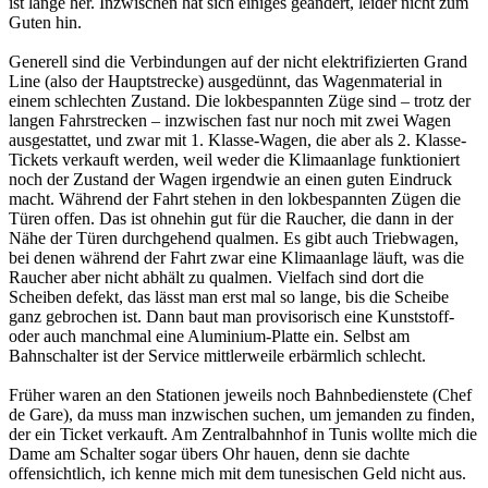
ist lange her. Inzwischen hat sich einiges geändert, leider nicht zum
Guten hin.
Generell sind die Verbindungen auf der nicht elektrifizierten Grand
Line (also der Hauptstrecke) ausgedünnt, das Wagenmaterial in
einem schlechten Zustand. Die lokbespannten Züge sind – trotz der
langen Fahrstrecken – inzwischen fast nur noch mit zwei Wagen
ausgestattet, und zwar mit 1. Klasse-Wagen, die aber als 2. Klasse-
Tickets verkauft werden, weil weder die Klimaanlage funktioniert
noch der Zustand der Wagen irgendwie an einen guten Eindruck
macht. Während der Fahrt stehen in den lokbespannten Zügen die
Türen offen. Das ist ohnehin gut für die Raucher, die dann in der
Nähe der Türen durchgehend qualmen. Es gibt auch Triebwagen,
bei denen während der Fahrt zwar eine Klimaanlage läuft, was die
Raucher aber nicht abhält zu qualmen. Vielfach sind dort die
Scheiben defekt, das lässt man erst mal so lange, bis die Scheibe
ganz gebrochen ist. Dann baut man provisorisch eine Kunststoff-
oder auch manchmal eine Aluminium-Platte ein. Selbst am
Bahnschalter ist der Service mittlerweile erbärmlich schlecht.
Früher waren an den Stationen jeweils noch Bahnbedienstete (Chef
de Gare), da muss man inzwischen suchen, um jemanden zu finden,
der ein Ticket verkauft. Am Zentralbahnhof in Tunis wollte mich die
Dame am Schalter sogar übers Ohr hauen, denn sie dachte
offensichtlich, ich kenne mich mit dem tunesischen Geld nicht aus.