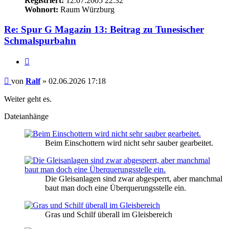
Registriert:
12.07.2005 22:32
Wohnort:
Raum Würzburg
Re: Spur G Magazin 13: Beitrag zu Tunesischer
Schmalspurbahn
Zitieren
Beitrag
von
Ralf
»
02.06.2026 17:18
Weiter geht es.
Dateianhänge
Beim Einschottern wird nicht sehr sauber gearbeitet.
Die Gleisanlagen sind zwar abgesperrt, aber manchmal
baut man doch eine Überquerungsstelle ein.
Gras und Schilf überall im Gleisbereich