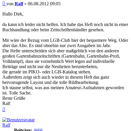
Beitrag
von
Ralf
»
06.08.2012 09:05
Hallo Dirk,
da kann ich leider nicht helfen. Ich habe das Heft noch nicht in einer
Buchhandlung oder beim Zeitschriftenhändler gesehen.
Mir wäre der Bezug vom LGB-Club hier der bequemere Weg. Oder
aber das Abo. Es sind ohnehin nur zwei Ausgaben im Jahr.
Die Hefte unterscheiden sich aber maßgeblich von den anderen
großen Gartenbahnzeitschriften (Gartenbahn, Gartenbahn-Profi,
Volldampf), dass sie vornehmlich Wert legen auf individuelle
Beiträge und nicht nur die Neuheiten herunterbeten,
die gerade im PIKO- oder LGB-Katalog stehen.
Außerdem zeigt sich auch wieder in diesem Heft das ganz
hervorragende Layout und die tolle Bildbearbeitung.
Ich staune selbst, was aus meinen Amateur-Aufnahmen geworden
ist. Tolle Sache.
Beste Grüße
Ralf
Nach
oben
Ralf
Beiträge:
4666