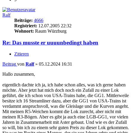
Ralf
Beiträge:
4666
Registriert:
12.07.2005 22:32
Wohnort:
Raum Würzburg
Re: Das musste er uuuunbedingt haben
Zitieren
Beitrag
von
Ralf
»
05.12.2024 16:31
Hallo zusammen,
eigentlich dachte ich ja, ich habe schon alles, was ich gerne haben
möchte. Aber jetzt hat mich doch noch ein Zufall zu einer Lok
geführt, die ich schon von USA-Trains habe, die GG1. Mittlerweile
besitze ich 16 Streamliner dazu, aber die GG1 von USA-Trains ist
verdammt anspruchsvoll, was die Gleislage und die Kurven angeht.
Mit meinen R5-Weichen kommt die Lok zurecht, aber nicht mit
meinen R3-Bögen. Aber es gibt ja auch eine LGB-GG1, vor vielen
Jahren in Zusammenarbeit mit Aster gebaut. Und wie es der Zufall
so will, bin ich zu einem sehr guten Preis zu dieser Lok gekommen.
Sie war im Besitz eines Mannes, der sie vor Jahren erbte und nichts