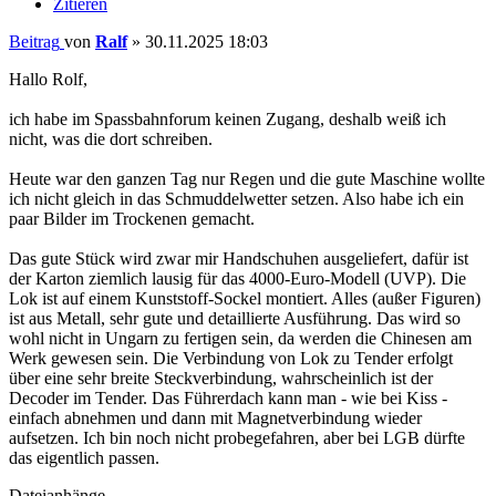
Zitieren
Beitrag
von
Ralf
»
30.11.2025 18:03
Hallo Rolf,
ich habe im Spassbahnforum keinen Zugang, deshalb weiß ich
nicht, was die dort schreiben.
Heute war den ganzen Tag nur Regen und die gute Maschine wollte
ich nicht gleich in das Schmuddelwetter setzen. Also habe ich ein
paar Bilder im Trockenen gemacht.
Das gute Stück wird zwar mir Handschuhen ausgeliefert, dafür ist
der Karton ziemlich lausig für das 4000-Euro-Modell (UVP). Die
Lok ist auf einem Kunststoff-Sockel montiert. Alles (außer Figuren)
ist aus Metall, sehr gute und detaillierte Ausführung. Das wird so
wohl nicht in Ungarn zu fertigen sein, da werden die Chinesen am
Werk gewesen sein. Die Verbindung von Lok zu Tender erfolgt
über eine sehr breite Steckverbindung, wahrscheinlich ist der
Decoder im Tender. Das Führerdach kann man - wie bei Kiss -
einfach abnehmen und dann mit Magnetverbindung wieder
aufsetzen. Ich bin noch nicht probegefahren, aber bei LGB dürfte
das eigentlich passen.
Dateianhänge