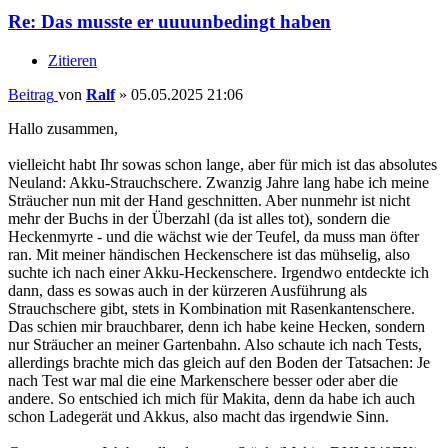
Re: Das musste er uuuunbedingt haben
Zitieren
Beitrag
von
Ralf
»
05.05.2025 21:06
Hallo zusammen,
vielleicht habt Ihr sowas schon lange, aber für mich ist das absolutes
Neuland: Akku-Strauchschere. Zwanzig Jahre lang habe ich meine
Sträucher nun mit der Hand geschnitten. Aber nunmehr ist nicht
mehr der Buchs in der Überzahl (da ist alles tot), sondern die
Heckenmyrte - und die wächst wie der Teufel, da muss man öfter
ran. Mit meiner händischen Heckenschere ist das mühselig, also
suchte ich nach einer Akku-Heckenschere. Irgendwo entdeckte ich
dann, dass es sowas auch in der kürzeren Ausführung als
Strauchschere gibt, stets in Kombination mit Rasenkantenschere.
Das schien mir brauchbarer, denn ich habe keine Hecken, sondern
nur Sträucher an meiner Gartenbahn. Also schaute ich nach Tests,
allerdings brachte mich das gleich auf den Boden der Tatsachen: Je
nach Test war mal die eine Markenschere besser oder aber die
andere. So entschied ich mich für Makita, denn da habe ich auch
schon Ladegerät und Akkus, also macht das irgendwie Sinn.