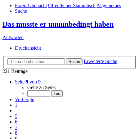
Foren-Übersicht
Öffentlicher Stammtisch
Allgemeines
Suche
Das musste er uuuunbedingt haben
Antworten
Druckansicht
Erweiterte Suche
Suche
221 Beiträge
Seite
9
von
9
Gehe zu Seite:
Vorherige
1
…
5
6
7
8
9