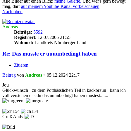
Alle Bilder auf einen Blick:
meine Galerie.
Und wer's gern bewegt
mag, darf
auf meinem Youtube-Kanal vorbeischauen
.
Nach oben
Andreas
Beiträge:
5592
Registriert:
12.07.2005 21:55
Wohnort:
Landkreis Nürnberger Land
Re: Das musste er uuuunbedingt haben
Zitieren
Beitrag
von
Andreas
»
05.12.2024 22:17
Jou
Glückwunsch - zu dem Potthässlichen Teil in kackbraun - kann ich
voll verstehen das du das uuunbednigt haben mustest.......
Gruß Andy