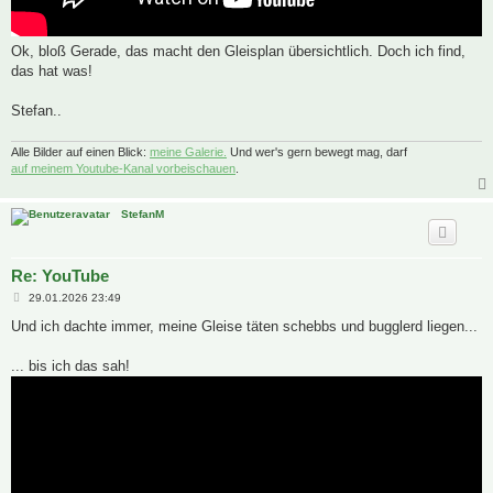
Ok, bloß Gerade, das macht den Gleisplan übersichtlich. Doch ich find,
das hat was!
Stefan..
Alle Bilder auf einen Blick:
meine Galerie.
Und wer's gern bewegt mag, darf
auf meinem Youtube-Kanal vorbeischauen
.
StefanM
Re: YouTube
B
29.01.2026 23:49
e
i
Und ich dachte immer, meine Gleise täten schebbs und bugglerd liegen...
t
r
a
... bis ich das sah!
g