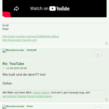
Gruß
Peter
http://www.youtube.com/user/GaBaPeter/videos
http://www.peter-hassler.com
StefanM
Re: YouTube
B
11.06.2025 00:08
e
i
Wie kraß sind die denn?!? Irre!
t
r
a
Stefan..
g
Alle Bilder auf einen Blick:
meine Galerie.
Und wer's gern bewegt mag, darf
auf meinem Youtube-Kanal vorbeischauen
.
Peter