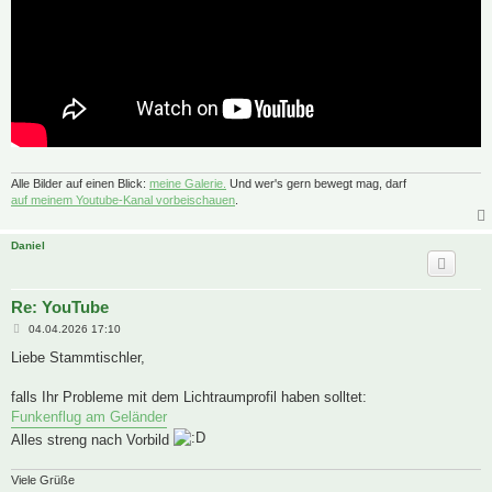
Alle Bilder auf einen Blick:
meine Galerie.
Und wer's gern bewegt mag, darf
auf meinem Youtube-Kanal vorbeischauen
.
Daniel
Re: YouTube
B
04.04.2026 17:10
e
i
Liebe Stammtischler,
t
r
a
falls Ihr Probleme mit dem Lichtraumprofil haben solltet:
g
Funkenflug am Geländer
Alles streng nach Vorbild
Viele Grüße