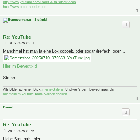
http://www.youtube.com/user/GaBaPeter/videos
http://www.peter-hassler.com
StefanM
Re: YouTube
B
10.07.2025 08:01
e
i
Manchmal hat man ja eine Lok doppelt, oder sogar dreifach, oder....
t
r
a
g
Hier im Bewegtbild
Stefan..
Alle Bilder auf einen Blick:
meine Galerie.
Und wer's gern bewegt mag, darf
auf meinem Youtube-Kanal vorbeischauen
.
Daniel
Re: YouTube
B
28.09.2025 09:55
e
i
Liebe Stammtischler,