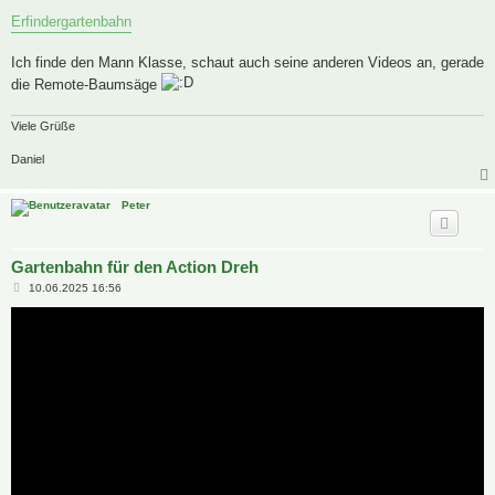
Erfindergartenbahn
Ich finde den Mann Klasse, schaut auch seine anderen Videos an, gerade
die Remote-Baumsäge
Viele Grüße
Daniel
Peter
Gartenbahn für den Action Dreh
B
10.06.2025 16:56
e
i
t
r
a
g