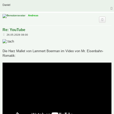
Daniel
Andreas
Re: YouTube
B
26.05.2026 08:00
e
i
t
r
a
Die Harz Mallet von Lammert Boerman im Video von Mr. Eisenbahn-
g
Romatik: