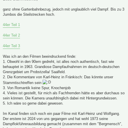
t
r
a
ganz ohne Gartenbahnbezug, jedoch mit unglaublich viel Dampf. Bis zu 3
g
Jumbos die Steilstrecken hoch.
44er Teil 1
44er Teil 2
44er Teil 3
Was ich an den Filmen beeindruckend finde:
1. Obwohl in den 90ern gedreht, ist alles noch authentisch, fast wie
behauptet in 1963. Grandiose Dampfaufnahmen im deutsch-deutschen
Grenzgebiet um Probstzella/ Saalfeld.
2. Die Kommentare von Karl-Heinz in Fränkisch: Das könnte unser
Stammtischtreffen sein
3. Von Romantik keine Spur, Knochenjob
4. Vieles ist gestellt, für mich als Fachfremden hätte es aber durchaus so
sein können. Die Kamera unaufdringlich dabei mit Hintergrundwissen.
5. Ich wäre so gerne dabei gewesen.
Im Kanal finden sich noch ein paar Filme mit Karl-Heinz und Wolfgang.
Der erstere ist 2024 von uns gegangen und hat wohl 1973 seine
Dampflokführerausbildung gemacht (zusammen mit dem "Bergmensch",