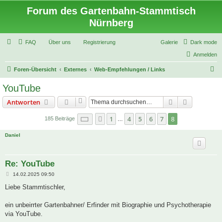
Forum des Gartenbahn-Stammtisch
Nürnberg
FAQ
Über uns
Registrierung
Galerie
Dark mode
Anmelden
S
Foren-Übersicht
Externes
Web-Empfehlungen / Links
u
YouTube
c
Suche
Erweiterte
Antworten
h
e
Seite
8
von
8
1
4
5
6
7
8
Vorherige
185 Beiträge
…
Daniel
Re: YouTube
B
14.02.2025 09:50
e
i
Liebe Stammtischler,
t
r
a
ein unbeirrter Gartenbahner/ Erfinder mit Biographie und Psychotherapie
g
via YouTube.