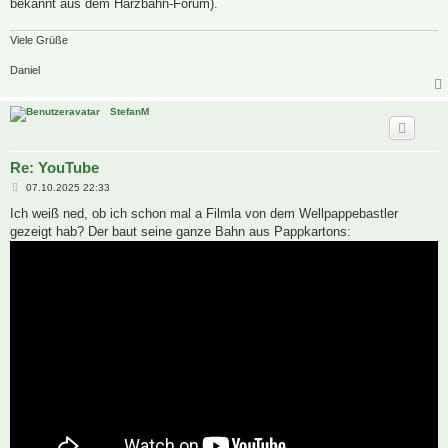
bekannt aus dem Harzbahn-Forum).
Viele Grüße
Daniel
StefanM
Re: YouTube
B
07.10.2025 22:33
e
i
Ich weiß ned, ob ich schon mal a Filmla von dem Wellpappebastler
t
gezeigt hab? Der baut seine ganze Bahn aus Pappkartons:
r
a
g