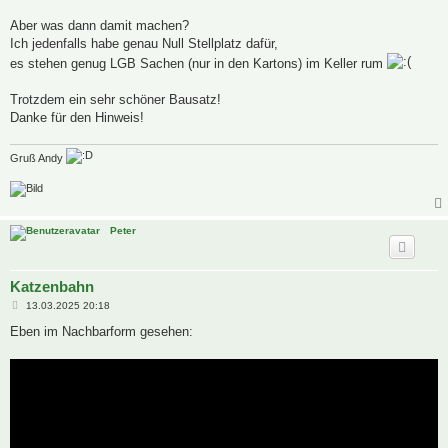
Aber was dann damit machen?
Ich jedenfalls habe genau Null Stellplatz dafür,
es stehen genug LGB Sachen (nur in den Kartons) im Keller rum
Trotzdem ein sehr schöner Bausatz!
Danke für den Hinweis!
Gruß Andy
Peter
Katzenbahn
B
13.03.2025 20:18
e
i
Eben im Nachbarform gesehen:
t
r
a
g