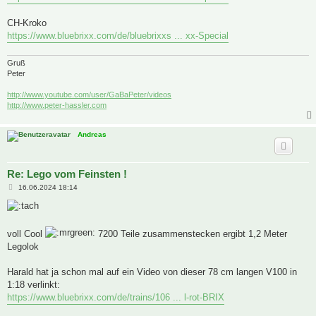
a
g
CH-Kroko
https://www.bluebrixx.com/de/bluebrixxs ... xx-Special
Gruß
Peter
http://www.youtube.com/user/GaBaPeter/videos
http://www.peter-hassler.com
Andreas
Re: Lego vom Feinsten !
B
16.06.2024 18:14
e
i
t
r
a
voll Cool
7200 Teile zusammenstecken ergibt 1,2 Meter
g
Legolok
Harald hat ja schon mal auf ein Video von dieser 78 cm langen V100 in
1:18 verlinkt:
https://www.bluebrixx.com/de/trains/106 ... l-rot-BRIX