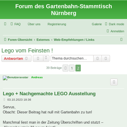
Forum des Gartenbahn-Stammtisch
Nürnberg
FAQ
Über uns
Registrierung
Galerie
Dark mode
Anmelden
S
Foren-Übersicht
Externes
Web-Empfehlungen / Links
u
Lego vom Feinsten !
c
Suche
Erweiterte
Antworten
h
e
1
2
Vorherige
39 Beiträge
Andreas
Lego + Nachgemachte LEGO Ausstellung
B
03.10.2023 18:36
e
i
Servus,
t
Obacht: Dieser Beitrag hat null mit Gartenbahn zu tun!
r
a
g
Manchmal liest man in der Zeitung Überschriften und stutzt –