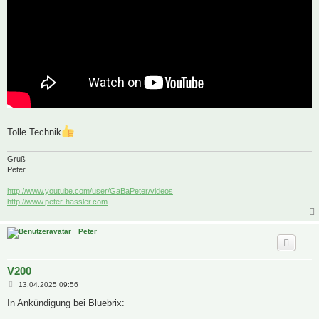
Tolle Technik
Gruß
Peter
http://www.youtube.com/user/GaBaPeter/videos
http://www.peter-hassler.com
Peter
V200
B
13.04.2025 09:56
e
i
In Ankündigung bei Bluebrix:
t
r