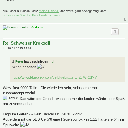
Stefan..
Alle Bilder auf einen Blick:
meine Galerie.
Und wer's gern bewegt mag, darf
auf meinem Youtube-Kanal vorbeischauen
.
Andreas
Re: Schweizer Krokodil
B
26.01.2025 14:03
e
i
t
Peter
hat geschrieben:
r
a
Schon gesehen
g
https://www.bluebrixx.com/de/bluebrixxs ... jZc.WRSfVM
Wow, fast 9000 Teile - Die würde ich sehr, sehr gerne mal
zusammenpuzzeln!
Das wäre der Grund - wenn ich mir die kaufen würde - der Spaß
am zusammenbau!
Lego im Garten? - Nein Danke! Ist viel zu klobig!
Außerdem ist die SBB Ce 6/8 eine Regelspurlok - in 1:22 hätte sie 64mm
Spurweite