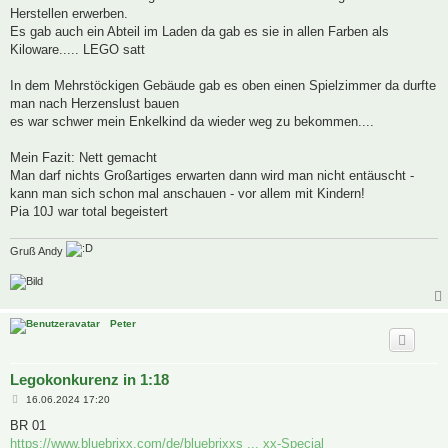
Herstellen erwerben.
Es gab auch ein Abteil im Laden da gab es sie in allen Farben als
Kiloware..... LEGO satt
In dem Mehrstöckigen Gebäude gab es oben einen Spielzimmer da durfte
man nach Herzenslust bauen
es war schwer mein Enkelkind da wieder weg zu bekommen....
Mein Fazit: Nett gemacht
Man darf nichts Großartiges erwarten dann wird man nicht entäuscht -
kann man sich schon mal anschauen - vor allem mit Kindern!
Pia 10J war total begeistert
Gruß Andy
Peter
Legokonkurenz in 1:18
B
16.06.2024 17:20
e
i
BR 01
t
https://www.bluebrixx.com/de/bluebrixxs ... xx-Special
r