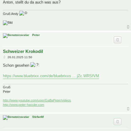
Anton, stellt du da auch was aus?
Gruß Andy
Peter
Schweizer Krokodil
B
26.01.2025 11:50
e
i
Schon gesehen
t
r
a
https://www.bluebrixx.com/de/bluebrixxs ... jZc.WRSfVM
g
Gruß
Peter
http://www.youtube.com/user/GaBaPeter/videos
http://www.peter-hassler.com
StefanM