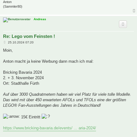
Anton
(Sammler80)
Andreas
Re: Lego vom Feinsten !
B
25.10.2024 07:20
e
i
Moin,
t
r
a
Anton macht ja keine Werbung dann mach ich mal:
g
Bricking Bavaria 2024
2. + 3. November 2024
Ort: Stadthalle Fürth
Auf über 3000 Quadratmetern haben wir viel Platz für viele tolle Modelle.
Das wird mit über 450 erwarteten AFOLs und TFOLs eine der größten
LEGO® Fan-Ausstellungen des Jahres in Deutschland!
15€ Eintritt
https://www.bricking-bavaria.de/events/ ... aria-2024/