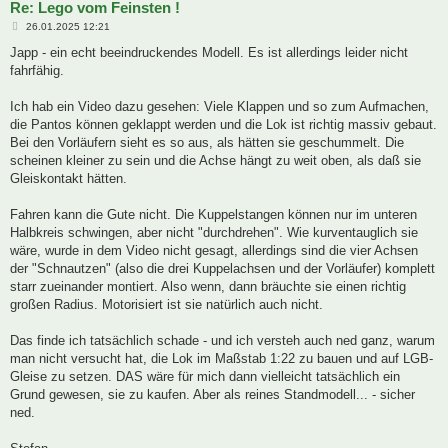
Re: Lego vom Feinsten !
B
26.01.2025 12:21
e
i
Japp - ein echt beeindruckendes Modell. Es ist allerdings leider nicht
t
fahrfähig.
r
a
g
Ich hab ein Video dazu gesehen: Viele Klappen und so zum Aufmachen,
die Pantos können geklappt werden und die Lok ist richtig massiv gebaut.
Bei den Vorläufern sieht es so aus, als hätten sie geschummelt. Die
scheinen kleiner zu sein und die Achse hängt zu weit oben, als daß sie
Gleiskontakt hätten.
Fahren kann die Gute nicht. Die Kuppelstangen können nur im unteren
Halbkreis schwingen, aber nicht "durchdrehen". Wie kurventauglich sie
wäre, wurde in dem Video nicht gesagt, allerdings sind die vier Achsen
der "Schnautzen" (also die drei Kuppelachsen und der Vorläufer) komplett
starr zueinander montiert. Also wenn, dann bräuchte sie einen richtig
großen Radius. Motorisiert ist sie natürlich auch nicht.
Das finde ich tatsächlich schade - und ich versteh auch ned ganz, warum
man nicht versucht hat, die Lok im Maßstab 1:22 zu bauen und auf LGB-
Gleise zu setzen. DAS wäre für mich dann vielleicht tatsächlich ein
Grund gewesen, sie zu kaufen. Aber als reines Standmodell... - sicher
ned.