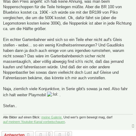
Was den Preis angeht: ich hab keine Ahnung, was man beim
Noppenschoppen für die Teile hinlegen müßte. Aber die BR 100 von
Bluebrixx kostet ca. 190€ - ich würde sie mit der BR199 von Piko
vergleichen, die um die 500€ kostet. Ok, dafür fährt sie (aber die
Legomotoren kosten keine 300€), die Noppenlok ist aber in jede Richtung
ca. um die Hälfte größer.
Ein echter Gartenbahner wird sich so ein Teile eher nicht auf's Gleis
stellen - wobei... so ein wenig Kindheitserinnerungen? Und Gaudiloks
haben dann ja doch auch einige von uns irgendwo rumstehen, warum
nicht sowas? Das wäre im Gartenbahnbereich sicher nicht
massentauglich, aber völlig abwegig find ich's nicht, daß das jemand
kaufen und fahrenlassen würde. Und daß der ein oder andere
Noppenbastler bei sowas dann vielleicht doch Lust auf Gleise und
Fahrenlassen bekäme, das könnte ich mir auch vorstellen.
Naja, ziemlich viele Konjunktive, in Serie gibt's sowas ja ned. Also fahr
ich halt weiter Playmobil
.
Stefan..
Alle Bilder auf einen Blick:
meine Galerie.
Und wer's gern bewegt mag, darf
auf meinem Youtube-Kanal vorbeischauen
.
Antworten