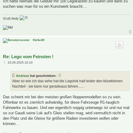
Ich hätte niemals die Geduld mir 100 Legokästen zu kaufen und dann zu
suchen was man für so ein Kunstwerk braucht....
Gruß Andy
StefanM
Re: Lego vom Feinsten !
B
23.05.2025 22:10
e
i
t
Andreas
hat geschrieben:
r
a
Aber so wie ich das sehe hat die Legolok halt leider den klizekleinen
g
Nachteil - sie kann nur geradeaus fahren.......
Das scheint mir bei den meisten großen Noppenmodellen so zu sein.
Offenbar ist es ziemlich aufwändig, für diese Fahrzeuge R1-tauglich
Fahrwerke zu bauen. Und wer eigentlich noppig unterwegs ist und nur mal
so zur Gaudi seine Lok auf's Gleis stellen mag, wird vermutlich nicht in
den Platz und die Gleise für größere Radien investieren wollen oder
können...