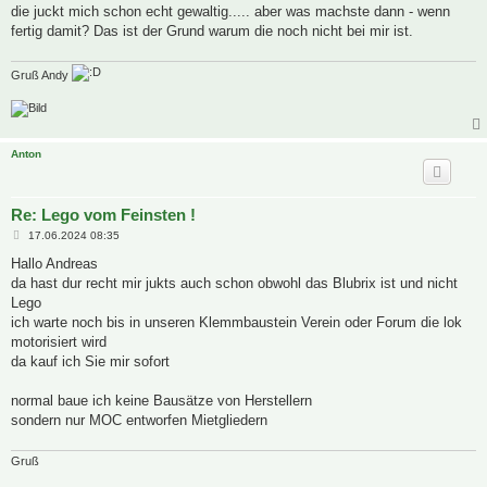
die juckt mich schon echt gewaltig..... aber was machste dann - wenn
fertig damit? Das ist der Grund warum die noch nicht bei mir ist.
Gruß Andy
Anton
Re: Lego vom Feinsten !
B
17.06.2024 08:35
e
i
Hallo Andreas
t
da hast dur recht mir jukts auch schon obwohl das Blubrix ist und nicht
r
a
Lego
g
ich warte noch bis in unseren Klemmbaustein Verein oder Forum die lok
motorisiert wird
da kauf ich Sie mir sofort
normal baue ich keine Bausätze von Herstellern
sondern nur MOC entworfen Mietgliedern
Gruß