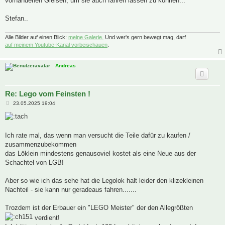
vorhandenen Gleisen, um sie auch fahren lassen zu können...
g
Stefan..
Alle Bilder auf einen Blick:
meine Galerie.
Und wer's gern bewegt mag, darf
auf meinem Youtube-Kanal vorbeischauen
.
Andreas
Re: Lego vom Feinsten !
B
23.05.2025 19:04
e
i
t
r
a
Ich rate mal, das wenn man versucht die Teile dafür zu kaufen /
g
zusammenzubekommen
das Löklein mindestens genausoviel kostet als eine Neue aus der
Schachtel von LGB!
Aber so wie ich das sehe hat die Legolok halt leider den klizekleinen
Nachteil - sie kann nur geradeaus fahren.......
Trozdem ist der Erbauer ein "LEGO Meister" der den Allegrößten
verdient!