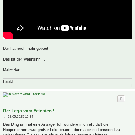
Der hat noch mehr gebaut!
Das ist der Wahnsinn . . .
Meint der
Harald
StefanM
Re: Lego vom Feinsten !
B
23.05.2025 15:34
e
i
Das Ding ist mal eine Ansage! Ich wundere mich eh, daß die
t
Noppenfirmen zwar großer Loks bauen - dann aber ned passend zu
r
a