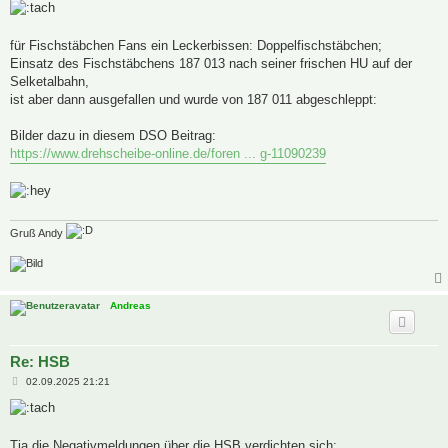
i
t
r
a
für Fischstäbchen Fans ein Leckerbissen: Doppelfischstäbchen;
g
Einsatz des Fischstäbchens 187 013 nach seiner frischen HU auf der
Selketalbahn,
ist aber dann ausgefallen und wurde von 187 011 abgeschleppt:
Bilder dazu in diesem DSO Beitrag:
https://www.drehscheibe-online.de/foren ... g-11090239
Gruß Andy
Andreas
Re: HSB
B
02.09.2025 21:21
e
i
t
r
a
Tja die Negativmeldungen über die HSB verdichten sich: