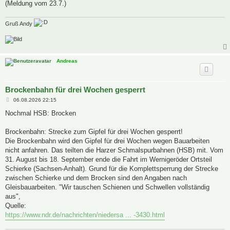
(Meldung vom 23.7.)
Gruß Andy
Andreas
Brockenbahn für drei Wochen gesperrt
B
06.08.2026 22:15
e
i
Nochmal HSB: Brocken
t
r
a
Brockenbahn: Strecke zum Gipfel für drei Wochen gesperrt!
g
Die Brockenbahn wird den Gipfel für drei Wochen wegen Bauarbeiten
nicht anfahren. Das teilten die Harzer Schmalspurbahnen (HSB) mit. Vom
31. August bis 18. September ende die Fahrt im Wernigeröder Ortsteil
Schierke (Sachsen-Anhalt). Grund für die Komplettsperrung der Strecke
zwischen Schierke und dem Brocken sind den Angaben nach
Gleisbauarbeiten. "Wir tauschen Schienen und Schwellen vollständig
aus",
Quelle:
https://www.ndr.de/nachrichten/niedersa ... -3430.html