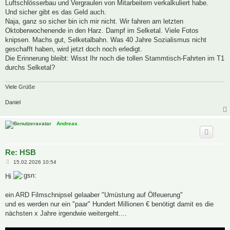
Luftschlösserbau und Vergraulen von Mitarbeitern verkalkuliert habe.
Und sicher gibt es das Geld auch.
Naja, ganz so sicher bin ich mir nicht. Wir fahren am letzten
Oktoberwochenende in den Harz. Dampf im Selketal. Viele Fotos
knipsen. Machs gut, Selketalbahn. Was 40 Jahre Sozialismus nicht
geschafft haben, wird jetzt doch noch erledigt.
Die Erinnerung bleibt: Wisst Ihr noch die tollen Stammtisch-Fahrten im T1
durchs Selketal?
Viele Grüße
Daniel
Andreas
Re: HSB
B
15.02.2026 10:54
e
i
Hi
t
r
a
ein ARD Filmschnipsel gelaaber "Umüstung auf Ölfeuerung"
g
und es werden nur ein "paar" Hundert Millionen € benötigt damit es die
nächsten x Jahre irgendwie weitergeht....