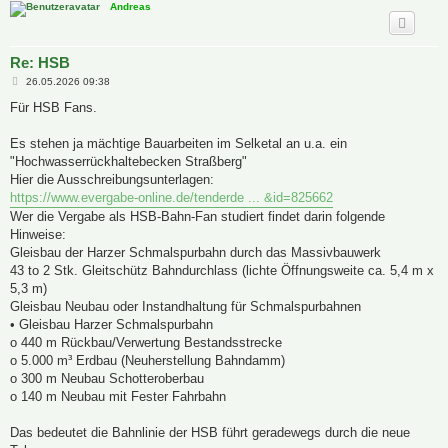
Andreas
Re: HSB
B
26.05.2026 09:38
e
i
Für HSB Fans.
t
r
a
Es stehen ja mächtige Bauarbeiten im Selketal an u.a. ein
g
"Hochwasserrückhaltebecken Straßberg"
Hier die Ausschreibungsunterlagen:
https://www.evergabe-online.de/tenderde ... &id=825662
Wer die Vergabe als HSB-Bahn-Fan studiert findet darin folgende
Hinweise:
Gleisbau der Harzer Schmalspurbahn durch das Massivbauwerk
43 to 2 Stk. Gleitschütz Bahndurchlass (lichte Öffnungsweite ca. 5,4 m x
5,3 m)
Gleisbau Neubau oder Instandhaltung für Schmalspurbahnen
• Gleisbau Harzer Schmalspurbahn
o 440 m Rückbau/Verwertung Bestandsstrecke
o 5.000 m³ Erdbau (Neuherstellung Bahndamm)
o 300 m Neubau Schotteroberbau
o 140 m Neubau mit Fester Fahrbahn
Das bedeutet die Bahnlinie der HSB führt geradewegs durch die neue