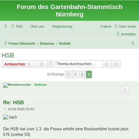
Forum des Gartenbahn-Stammtisch
Nürnberg
FAQ
Über uns
Registrierung
Galerie
Dark mode
Anmelden
S
Foren-Übersicht
Externes
Vorbild
u
HSB
c
Suche
Erweiterte
Antworten
h
e
1
2
3
Vorherige
60 Beiträge
Andreas
Re: HSB
B
23.02.2025 22:53
e
i
t
r
a
Die HSB hat zum 1.3. die Preise erhöht eine Brockenfahrt kostet jetzt
g
57€ (vorher 53)