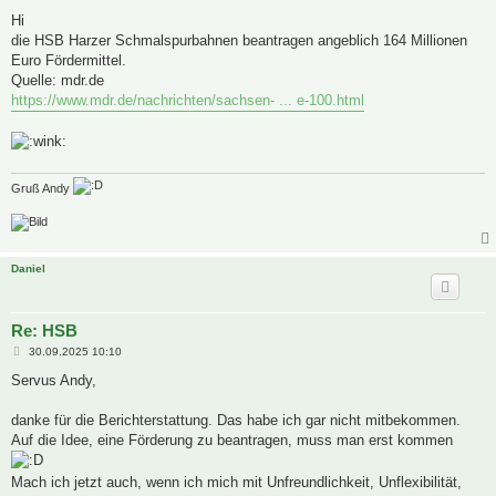
e
i
Hi
t
die HSB Harzer Schmalspurbahnen beantragen angeblich 164 Millionen
r
a
Euro Fördermittel.
g
Quelle: mdr.de
https://www.mdr.de/nachrichten/sachsen- ... e-100.html
Gruß Andy
Daniel
Re: HSB
B
30.09.2025 10:10
e
i
Servus Andy,
t
r
a
danke für die Berichterstattung. Das habe ich gar nicht mitbekommen.
g
Auf die Idee, eine Förderung zu beantragen, muss man erst kommen
Mach ich jetzt auch, wenn ich mich mit Unfreundlichkeit, Unflexibilität,