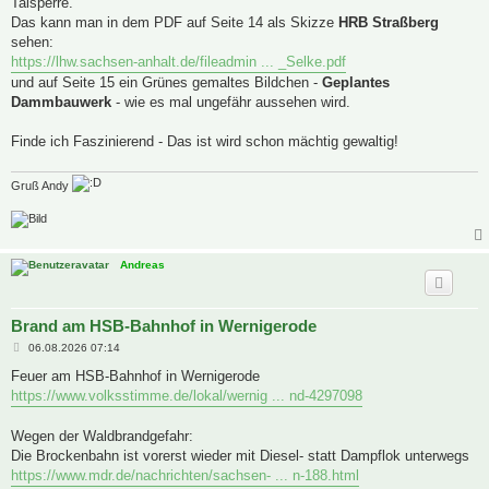
Talsperre.
Das kann man in dem PDF auf Seite 14 als Skizze
HRB Straßberg
sehen:
https://lhw.sachsen-anhalt.de/fileadmin ... _Selke.pdf
und auf Seite 15 ein Grünes gemaltes Bildchen -
Geplantes
Dammbauwerk
- wie es mal ungefähr aussehen wird.
Finde ich Faszinierend - Das ist wird schon mächtig gewaltig!
Gruß Andy
Andreas
Brand am HSB-Bahnhof in Wernigerode
B
06.08.2026 07:14
e
i
Feuer am HSB-Bahnhof in Wernigerode
t
https://www.volksstimme.de/lokal/wernig ... nd-4297098
r
a
g
Wegen der Waldbrandgefahr:
Die Brockenbahn ist vorerst wieder mit Diesel- statt Dampflok unterwegs
https://www.mdr.de/nachrichten/sachsen- ... n-188.html