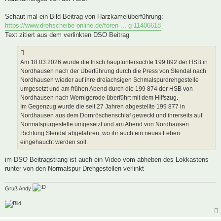
t
r
a
Schaut mal ein Bild Beitrag von Harzkamelüberführung:
g
https://www.drehscheibe-online.de/foren ... g-11406618
Text zitiert aus dem verlinkten DSO Beitrag
Am 18.03.2026 wurde die frisch hauptuntersuchte 199 892 der HSB in
Nordhausen nach der Überführung durch die Press von Stendal nach
Nordhausen wieder auf ihre dreiachsigen Schmalspurdrehgestelle
umgesetzt und am frühen Abend durch die 199 874 der HSB von
Nordhausen nach Wernigerode überführt mit dem Hilfszug.
Im Gegenzug wurde die seit 27 Jahren abgestellte 199 877 in
Nordhausen aus dem Dornröschenschlaf geweckt und ihrerseits auf
Normalspurgestelle umgesetzt und am Abend von Nordhausen
Richtung Stendal abgefahren, wo ihr auch ein neues Leben
eingehaucht werden soll.
im DSO Beitragstrang ist auch ein Video vom abheben des Lokkastens
runter von den Normalspur-Drehgestellen verlinkt
Gruß Andy