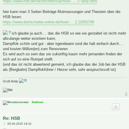
https://www.mdr.de/nachrichten/sachsen- ... 2~amp.html
hier kann man 3 Seiten Beiträge Mutmassungen und Theorien über die
HSB lesen:
https://www.drehscheibe-online.de/foren ... 2,11056749
ich glaube ja auch.... das die HSB so wie sie gestaltet ist nicht mehr
allzulange weiter existiern kann,
Dampflok schön und gut - aber irgendwann sind die halt einfach durch....
und kosten Million(en) zum Renovieren
Es wird auch so sein das sie zukünftig kaum mehr jemanden finden der
sich auf so eine Rumpel stellt.
(und das ist nicht abwertend gemeint, ich glaube das der Job bei der HSB
als (Bergbahn) Dampflokführer / Heizer sehr, sehr anspruchsvoll ist)
Gruß Andy
Andreas
Re: HSB
B
05.04.2025 19:31
e