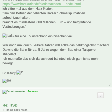
g
https://www.harzkurier.de/niedersachsen ... andel.html
ich zitire mal aus dem Harz Kurier:
"Um den Betrieb der beliebten Harzer Schmalspurbahnen
aufrechtzuerhalten,
braucht es mindestens 800 Millionen Euro – und tiefgreifende
Veränderungen."
für eine Touristenbahn ein bisschen viel.......
Wer noch mal durch Selketal fahren will sollte das baldmöglichst machen!
Da wird die Bahn für ca. 5 Jahre wegen dem Bau einer Talsperre
stillgelegt.
Ich mutmaße das sich danach dort bahntechnisch gar nichts mehr
bewegt......
Gruß Andy
Andreas
Re: HSB
B
30.09.2025 09:08