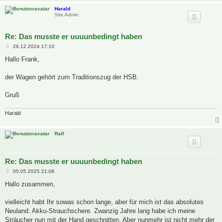
Harald
Site Admin
Re: Das musste er uuuunbedingt haben
B
29.12.2024 17:10
e
i
Hallo Frank,
t
r
a
der Wagen gehört zum Traditionszug der HSB.
g
Gruß
Harald
Ralf
Re: Das musste er uuuunbedingt haben
B
05.05.2025 21:06
e
i
Hallo zusammen,
t
r
a
vielleicht habt Ihr sowas schon lange, aber für mich ist das absolutes
g
Neuland: Akku-Strauchschere. Zwanzig Jahre lang habe ich meine
Sträucher nun mit der Hand geschnitten. Aber nunmehr ist nicht mehr der