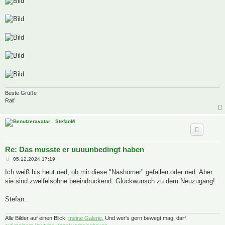
Beste Grüße
Ralf
StefanM
Re: Das musste er uuuunbedingt haben
B
05.12.2024 17:19
e
i
Ich weiß bis heut ned, ob mir diese "Nashörner" gefallen oder ned. Aber
t
sie sind zweifelsohne beeindruckend. Glückwunsch zu dem Neuzugang!
r
a
g
Stefan..
Alle Bilder auf einen Blick:
meine Galerie.
Und wer's gern bewegt mag, darf