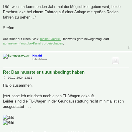
e
i
Ob's wohl im kommenden Jahr mal die Möglichkeit geben wird, beide
t
Prachtstücke bei einem Fahrtag auf einer Anlage mit großen Radien
r
a
fahren zu sehen...?
g
Stefan..
Alle Bilder auf einen Blick:
meine Galerie.
Und wer's gern bewegt mag, darf
auf meinem Youtube-Kanal vorbeischauen
.
Harald
Site Admin
Re: Das musste er uuuunbedingt haben
B
29.12.2024 13:15
e
i
Hallo zusammen,
t
r
a
jetzt habe ich mir doch noch einen TL-Wagen gekauft.
g
Leider sind die TL-Wagen in der Grundausstattung recht minimalistisch
ausgestattet . . .