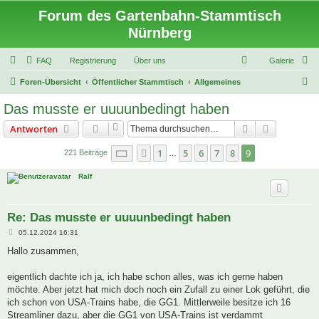
Forum des Gartenbahn-Stammtisch
Nürnberg
FAQ
Registrierung
Über uns
Galerie
S
Foren-Übersicht
Öffentlicher Stammtisch
Allgemeines
u
Das musste er uuuunbedingt haben
c
Suche
Erweiterte
Antworten
h
e
Seite
9
von
9
1
5
6
7
8
9
Vorherige
221 Beiträge
…
Ralf
Re: Das musste er uuuunbedingt haben
B
05.12.2024 16:31
e
i
Hallo zusammen,
t
r
a
eigentlich dachte ich ja, ich habe schon alles, was ich gerne haben
g
möchte. Aber jetzt hat mich doch noch ein Zufall zu einer Lok geführt, die
ich schon von USA-Trains habe, die GG1. Mittlerweile besitze ich 16
Streamliner dazu, aber die GG1 von USA-Trains ist verdammt