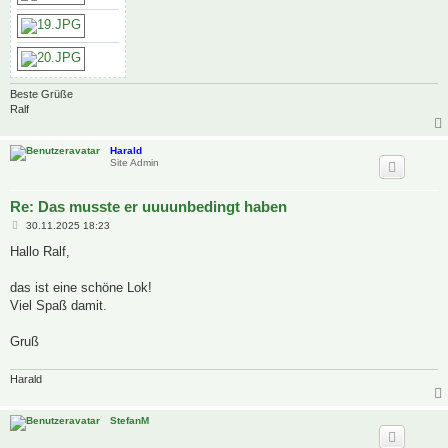
Beste Grüße
Ralf
Harald
Site Admin
Re: Das musste er uuuunbedingt haben
B
30.11.2025 18:23
e
i
Hallo Ralf,
t
r
a
das ist eine schöne Lok!
g
Viel Spaß damit.
Gruß
Harald
StefanM