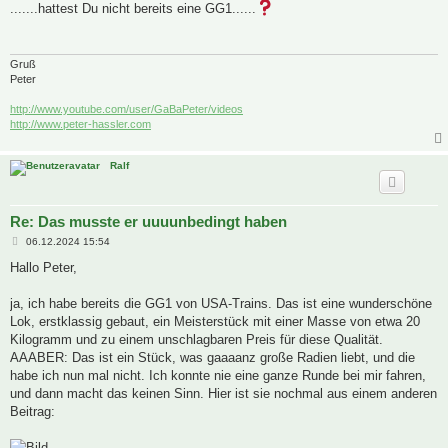
i
.......hattest Du nicht bereits eine GG1......
t
r
a
g
Gruß
Peter
http://www.youtube.com/user/GaBaPeter/videos
http://www.peter-hassler.com
Ralf
Re: Das musste er uuuunbedingt haben
B
06.12.2024 15:54
e
i
Hallo Peter,
t
r
a
ja, ich habe bereits die GG1 von USA-Trains. Das ist eine wunderschöne
g
Lok, erstklassig gebaut, ein Meisterstück mit einer Masse von etwa 20
Kilogramm und zu einem unschlagbaren Preis für diese Qualität.
AAABER: Das ist ein Stück, was gaaaanz große Radien liebt, und die
habe ich nun mal nicht. Ich konnte nie eine ganze Runde bei mir fahren,
und dann macht das keinen Sinn. Hier ist sie nochmal aus einem anderen
Beitrag: