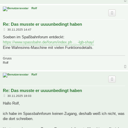
Rolf
Re: Das musste er uuuunbedingt haben
B
30.11.2025 14:47
e
i
Soeben im Spaßbahnforum entdeckt:
t
https://www.spassbahn.de/forum/index.ph ... -lgb-shay/
r
a
Eine Wahnsinns-Maschine mit vielen Funktionsdetails.
g
Gruss
Rolf
Ralf
Re: Das musste er uuuunbedingt haben
B
30.11.2025 18:03
e
i
Hallo Rolf,
t
r
a
ich habe im Spassbahnforum keinen Zugang, deshalb weiß ich nicht, was
g
die dort schreiben.