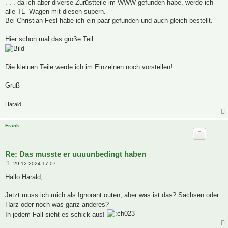
. . . da ich aber diverse Zurüstteile im WWW gefunden habe, werde ich
alle TL- Wagen mit diesen supern.
Bei Christian Fesl habe ich ein paar gefunden und auch gleich bestellt.
Hier schon mal das große Teil:
Die kleinen Teile werde ich im Einzelnen noch vorstellen!
Gruß
Harald
Frank
Re: Das musste er uuuunbedingt haben
B
29.12.2024 17:07
e
i
Hallo Harald,
t
r
a
Jetzt muss ich mich als Ignorant outen, aber was ist das? Sachsen oder
g
Harz oder noch was ganz anderes?
In jedem Fall sieht es schick aus!