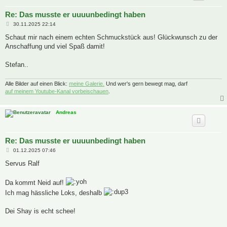
Re: Das musste er uuuunbedingt haben
B
30.11.2025 22:14
e
i
Schaut mir nach einem echten Schmuckstück aus! Glückwunsch zu der
t
Anschaffung und viel Spaß damit!
r
a
g
Stefan..
Alle Bilder auf einen Blick:
meine Galerie.
Und wer's gern bewegt mag, darf
auf meinem Youtube-Kanal vorbeischauen
.
Andreas
Re: Das musste er uuuunbedingt haben
B
01.12.2025 07:46
e
i
Servus Ralf
t
r
a
Da kommt Neid auf!
g
Ich mag hässliche Loks, deshalb
Dei Shay is echt schee!