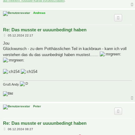
auf meinem Youtube-Kanal vorbeischauen
.
Andreas
Re: Das musste er uuuunbedingt haben
B
05.12.2024 22:17
e
i
Jou
t
Glückwunsch - zu dem Potthässlichen Teil in kackbraun - kann ich voll
r
a
verstehen das du das uuunbednigt haben mustest.......
g
Gruß Andy
Peter
Re: Das musste er uuuunbedingt haben
B
06.12.2024 08:27
e