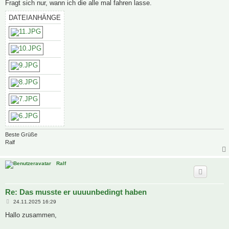
Fragt sich nur, wann ich die alle mal fahren lasse.
DATEIANHÄNGE
Beste Grüße
Ralf
Ralf
Re: Das musste er uuuunbedingt haben
B
24.11.2025 16:29
e
i
Hallo zusammen,
t
r