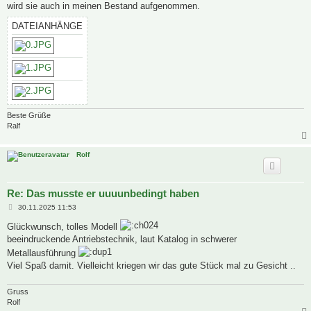
wird sie auch in meinen Bestand aufgenommen.
DATEIANHÄNGE
Beste Grüße
Ralf
Rolf
Re: Das musste er uuuunbedingt haben
B
30.11.2025 11:53
e
i
Glückwunsch, tolles Modell
t
beeindruckende Antriebstechnik, laut Katalog in schwerer
r
a
Metallausführung
g
Viel Spaß damit. Vielleicht kriegen wir das gute Stück mal zu Gesicht ..
Gruss
Rolf