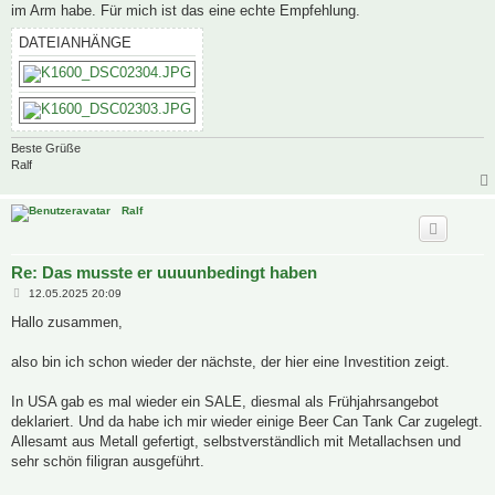
im Arm habe. Für mich ist das eine echte Empfehlung.
DATEIANHÄNGE
Beste Grüße
Ralf
Ralf
Re: Das musste er uuuunbedingt haben
B
12.05.2025 20:09
e
i
Hallo zusammen,
t
r
a
also bin ich schon wieder der nächste, der hier eine Investition zeigt.
g
In USA gab es mal wieder ein SALE, diesmal als Frühjahrsangebot
deklariert. Und da habe ich mir wieder einige Beer Can Tank Car zugelegt.
Allesamt aus Metall gefertigt, selbstverständlich mit Metallachsen und
sehr schön filigran ausgeführt.