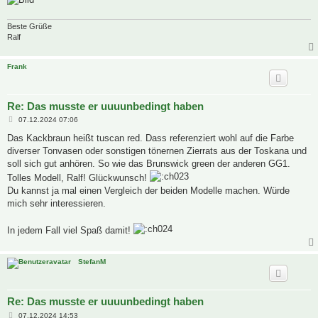
Beste Grüße
Ralf
Frank
Re: Das musste er uuuunbedingt haben
B
07.12.2024 07:06
e
i
Das Kackbraun heißt tuscan red. Dass referenziert wohl auf die Farbe
t
diverser Tonvasen oder sonstigen tönernen Zierrats aus der Toskana und
r
a
soll sich gut anhören. So wie das Brunswick green der anderen GG1.
g
Tolles Modell, Ralf! Glückwunsch!
Du kannst ja mal einen Vergleich der beiden Modelle machen. Würde
mich sehr interessieren.
In jedem Fall viel Spaß damit!
StefanM
Re: Das musste er uuuunbedingt haben
B
07.12.2024 14:53