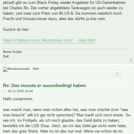
a
aktuell gibt es zum Black Friday wieder Angebote für US-Gartenbahner
g
bei Charles Ro. Der vorher abgebildete Tankwagen ist auch wieder zu
haben, und zwar zum Preis von 80 US-$. Da kommen natürlich noch
Fracht und Umsatzsteuer dazu, aber das dürfte ja klar sein.
Guckst du hier:
https://charlesro-com.3dcartstores.com/ ... riday.html
Beste Grüße
Ralf
Ralf
Re: Das musste er uuuunbedingt haben
B
30.11.2025 10:44
e
i
Hallo zusammen,
t
r
a
was macht man, wenn man schon alles hat, was man möchte (von "was
g
man braucht" will ich gar nicht sprechen)? Man kauft sich noch etwas. So
wie ich. Im Frühjahr, als ich noch glaubte, das Geld dafür zu haben,
bestellte ich die LGB Shay. Jetzt, wo ich das Geld gar nicht mehr habe,
kam das gute Stück. Aber so ist das nun mal: Wenn sie schon da ist,