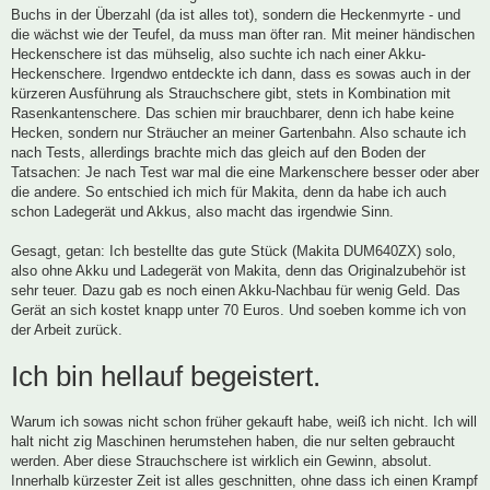
Buchs in der Überzahl (da ist alles tot), sondern die Heckenmyrte - und
die wächst wie der Teufel, da muss man öfter ran. Mit meiner händischen
Heckenschere ist das mühselig, also suchte ich nach einer Akku-
Heckenschere. Irgendwo entdeckte ich dann, dass es sowas auch in der
kürzeren Ausführung als Strauchschere gibt, stets in Kombination mit
Rasenkantenschere. Das schien mir brauchbarer, denn ich habe keine
Hecken, sondern nur Sträucher an meiner Gartenbahn. Also schaute ich
nach Tests, allerdings brachte mich das gleich auf den Boden der
Tatsachen: Je nach Test war mal die eine Markenschere besser oder aber
die andere. So entschied ich mich für Makita, denn da habe ich auch
schon Ladegerät und Akkus, also macht das irgendwie Sinn.
Gesagt, getan: Ich bestellte das gute Stück (Makita DUM640ZX) solo,
also ohne Akku und Ladegerät von Makita, denn das Originalzubehör ist
sehr teuer. Dazu gab es noch einen Akku-Nachbau für wenig Geld. Das
Gerät an sich kostet knapp unter 70 Euros. Und soeben komme ich von
der Arbeit zurück.
Ich bin hellauf begeistert.
Warum ich sowas nicht schon früher gekauft habe, weiß ich nicht. Ich will
halt nicht zig Maschinen herumstehen haben, die nur selten gebraucht
werden. Aber diese Strauchschere ist wirklich ein Gewinn, absolut.
Innerhalb kürzester Zeit ist alles geschnitten, ohne dass ich einen Krampf