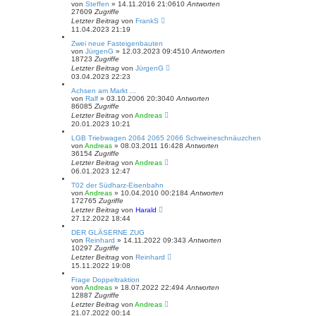
von
Steffen
»
14.11.2016 21:06
10
Antworten
27609
Zugriffe
Letzter Beitrag
von
FrankS
11.04.2023 21:19
Zwei neue Fasteigenbauten
von
JürgenG
»
12.03.2023 09:45
10
Antworten
18723
Zugriffe
Letzter Beitrag
von
JürgenG
03.04.2023 22:23
Achsen am Markt ...
von
Ralf
»
03.10.2006 20:30
40
Antworten
86085
Zugriffe
Letzter Beitrag
von
Andreas
20.01.2023 10:21
LGB Triebwagen 2064 2065 2066 Schweineschnäuzchen
von
Andreas
»
08.03.2011 16:42
8
Antworten
36154
Zugriffe
Letzter Beitrag
von
Andreas
06.01.2023 12:47
T02 der Südharz-Eisenbahn
von
Andreas
»
10.04.2010 00:21
84
Antworten
172765
Zugriffe
Letzter Beitrag
von
Harald
27.12.2022 18:44
DER GLÄSERNE ZUG
von
Reinhard
»
14.11.2022 09:34
3
Antworten
10297
Zugriffe
Letzter Beitrag
von
Reinhard
15.11.2022 19:08
Frage Doppeltraktion
von
Andreas
»
18.07.2022 22:49
4
Antworten
12887
Zugriffe
Letzter Beitrag
von
Andreas
21.07.2022 00:14