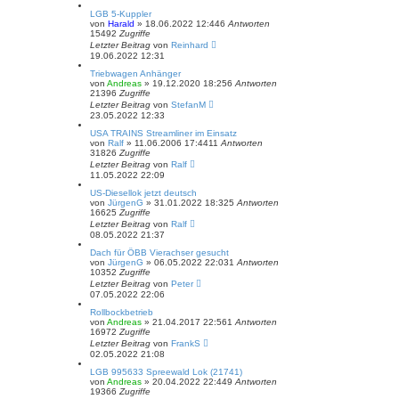
LGB 5-Kuppler
von
Harald
»
18.06.2022 12:44
6
Antworten
15492
Zugriffe
Letzter Beitrag
von
Reinhard
19.06.2022 12:31
Triebwagen Anhänger
von
Andreas
»
19.12.2020 18:25
6
Antworten
21396
Zugriffe
Letzter Beitrag
von
StefanM
23.05.2022 12:33
USA TRAINS Streamliner im Einsatz
von
Ralf
»
11.06.2006 17:44
11
Antworten
31826
Zugriffe
Letzter Beitrag
von
Ralf
11.05.2022 22:09
US-Diesellok jetzt deutsch
von
JürgenG
»
31.01.2022 18:32
5
Antworten
16625
Zugriffe
Letzter Beitrag
von
Ralf
08.05.2022 21:37
Dach für ÖBB Vierachser gesucht
von
JürgenG
»
06.05.2022 22:03
1
Antworten
10352
Zugriffe
Letzter Beitrag
von
Peter
07.05.2022 22:06
Rollbockbetrieb
von
Andreas
»
21.04.2017 22:56
1
Antworten
16972
Zugriffe
Letzter Beitrag
von
FrankS
02.05.2022 21:08
LGB 995633 Spreewald Lok (21741)
von
Andreas
»
20.04.2022 22:44
9
Antworten
19366
Zugriffe