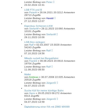
Letzter Beitrag
von
Peter
23.02.2024 10:31
LGB F7A und B
von
PeterH
»
26.04.2021 20:32
12
Antworten
28713
Zugriffe
Letzter Beitrag
von
Harald
27.12.2023 12:07
Eigenbau Schienen-LKW
von
StefanM
»
29.11.2023 10:06
0
Antworten
10101
Zugriffe
Letzter Beitrag
von
StefanM
29.11.2023 10:06
LGB Alco zerlegen
von
Ralf
»
02.03.2007 15:30
29
Antworten
54243
Zugriffe
Letzter Beitrag
von
Ralf
07.10.2023 19:56
Mikado ruckelt bei Bergabfahrt
von
FrankS
»
06.08.2023 20:06
10
Antworten
19704
Zugriffe
Letzter Beitrag
von
Ralf
11.08.2023 08:50
Mallet
von
Andreas
»
30.07.2008 22:03
5
Antworten
20518
Zugriffe
Letzter Beitrag
von
JürgenG
04.07.2023 15:05
Suche Köf für meine künftige Bahn
von
Hans
»
29.05.2023 09:27
2
Antworten
8313
Zugriffe
Letzter Beitrag
von
JürgenG
04.07.2023 14:58
Digitalisierung einer IVk mit ZIMO MX699