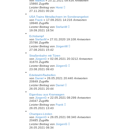
von
Markus
»
25.11.2021 09:43
4
Antworten
15860
Zugriffe
Letzter Beitrag
von
Horst
27.11.2021 00:24
USA Trains Metallachsen im Sonderangebot
von
Frank
»
17.09.2021 14:21
6
Antworten
18946
Zugriffe
Letzter Beitrag
von
StefanM
19.09.2021 18:54
Echtdampf
von
StefanM
»
27.01.2020 19:10
8
Antworten
25786
Zugriffe
Letzter Beitrag
von
JürgenW
27.08.2021 15:42
Straßenbahn mit Türen
von
JürgenG
»
02.06.2021 20:32
12
Antworten
31670
Zugriffe
Letzter Beitrag
von
JürgenG
23.08.2021 09:43
Edelstahl-Radreifen
von
Daniel
»
26.05.2021 20:44
0
Antworten
20849
Zugriffe
Letzter Beitrag
von
Daniel
26.05.2021 20:44
Eigenbau aus Kranwagen
von
JürgenG
»
22.05.2021 08:29
9
Antworten
24047
Zugriffe
Letzter Beitrag
von
Frank
26.05.2021 13:43
Champex-Linden
von
JürgenG
»
26.05.2021 08:34
0
Antworten
20485
Zugriffe
Letzter Beitrag
von
JürgenG
26.05.2021 08:34