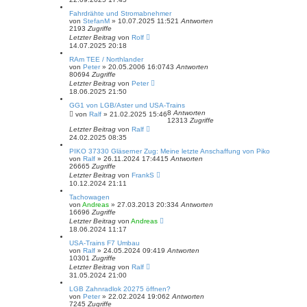
Fahrdrähte und Stromabnehmer
von
StefanM
»
10.07.2025 11:52
1
Antworten
2193
Zugriffe
Letzter Beitrag
von
Rolf
14.07.2025 20:18
RAm TEE / Northlander
von
Peter
»
20.05.2006 16:07
43
Antworten
80694
Zugriffe
Letzter Beitrag
von
Peter
18.06.2025 21:50
GG1 von LGB/Aster und USA-Trains
8
Antworten
von
Ralf
»
21.02.2025 15:46
12313
Zugriffe
Letzter Beitrag
von
Ralf
24.02.2025 08:35
PIKO 37330 Gläserner Zug: Meine letzte Anschaffung von Piko
von
Ralf
»
26.11.2024 17:44
15
Antworten
26665
Zugriffe
Letzter Beitrag
von
FrankS
10.12.2024 21:11
Tachowagen
von
Andreas
»
27.03.2013 20:33
4
Antworten
16696
Zugriffe
Letzter Beitrag
von
Andreas
18.06.2024 11:17
USA-Trains F7 Umbau
von
Ralf
»
24.05.2024 09:41
9
Antworten
10301
Zugriffe
Letzter Beitrag
von
Ralf
31.05.2024 21:00
LGB Zahnradlok 20275 öffnen?
von
Peter
»
22.02.2024 19:06
2
Antworten
7245
Zugriffe