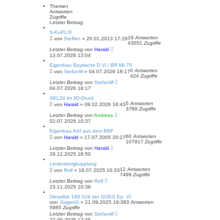
e
Themen
Antworten
Zugriffe
Letzter Beitrag
S-KuPLIX
19
Antworten
von
Steffen
»
20.01.2013 17:29
43051
Zugriffe
Letzter Beitrag
von
Harald
13.07.2026 13:04
Eigenbau Bayrische D Vi / BR 98 75
0
Antworten
von
StefanM
»
04.07.2026 18:17
424
Zugriffe
Letzter Beitrag
von
StefanM
04.07.2026 18:17
SKL24 im 3D-Druck
5
Antworten
von
Harald
»
09.02.2026 18:43
3789
Zugriffe
Letzter Beitrag
von
Andreas
02.07.2026 10:37
Eigenbau Köf aus dem BBF
60
Antworten
von
Harald
»
17.07.2005 20:27
107917
Zugriffe
Letzter Beitrag
von
Harald
29.12.2025 18:50
Lindenbergkupplung
12
Antworten
von
Rolf
»
18.07.2025 16:33
7499
Zugriffe
Letzter Beitrag
von
Rolf
23.11.2025 10:38
Diesellok 199 018 der SOEG Ep. VI
von
JürgenG
»
21.09.2025 19:38
3
Antworten
5985
Zugriffe
Letzter Beitrag
von
StefanM
22.09.2025 17:45