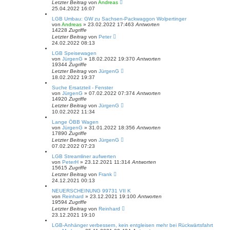
Letzter Beitrag
von
Andreas
25.04.2022 16:07
LGB Umbau: GW zu Sachsen-Packwaggon Wolpertinger
von
Andreas
»
23.02.2022 17:46
3
Antworten
14228
Zugriffe
Letzter Beitrag
von
Peter
24.02.2022 08:13
LGB Speisewagen
von
JürgenG
»
18.02.2022 19:37
0
Antworten
19344
Zugriffe
Letzter Beitrag
von
JürgenG
18.02.2022 19:37
Suche Ersatzteil - Fenster
von
JürgenG
»
07.02.2022 07:37
4
Antworten
14920
Zugriffe
Letzter Beitrag
von
JürgenG
10.02.2022 11:34
Lange ÖBB Wagen
von
JürgenG
»
31.01.2022 18:35
6
Antworten
17890
Zugriffe
Letzter Beitrag
von
JürgenG
07.02.2022 07:23
LGB Streamliner aufwerten
von
PeterH
»
23.12.2021 11:31
4
Antworten
15615
Zugriffe
Letzter Beitrag
von
Frank
24.12.2021 00:13
NEUERSCHEINUNG 99731 VII K
von
Reinhard
»
23.12.2021 19:10
0
Antworten
19594
Zugriffe
Letzter Beitrag
von
Reinhard
23.12.2021 19:10
LGB-Anhänger verbessern, kein entgleisen mehr bei Rückwärtsfahrt