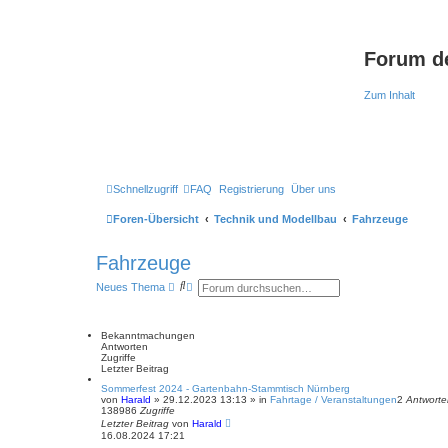
Forum d
Zum Inhalt
Schnellzugriff
FAQ
Registrierung
Über uns
Foren-Übersicht
Technik und Modellbau
Fahrzeuge
Fahrzeuge
S
E
Neues Thema
u
r
c
w
h
e
e
i
Bekanntmachungen
t
Antworten
e
Zugriffe
r
Letzter Beitrag
t
Sommerfest 2024 - Gartenbahn-Stammtisch Nürnberg
e
von
Harald
»
29.12.2023 13:13
» in
Fahrtage / Veranstaltungen
2
Antworte
S
138986
Zugriffe
u
Letzter Beitrag
von
Harald
c
16.08.2024 17:21
h