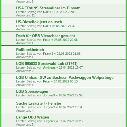
Antworten:
6
USA TRAINS Streamliner im Einsatz
Letzter Beitrag von
Ralf
«
11.05.2022 22:09
Antworten:
11
US-Diesellok jetzt deutsch
Letzter Beitrag von
Ralf
«
08.05.2022 21:37
Antworten:
5
Dach für ÖBB Vierachser gesucht
Letzter Beitrag von
Peter
«
07.05.2022 22:06
Antworten:
1
Rollbockbetrieb
Letzter Beitrag von
FrankS
«
02.05.2022 21:08
Antworten:
1
LGB 995633 Spreewald Lok (21741)
Letzter Beitrag von
Andreas
«
25.04.2022 16:07
Antworten:
9
LGB Umbau: GW zu Sachsen-Packwaggon Wolpertinger
Letzter Beitrag von
Peter
«
24.02.2022 08:13
Antworten:
3
LGB Speisewagen
Letzter Beitrag von
JürgenG
«
18.02.2022 19:37
Suche Ersatzteil - Fenster
Letzter Beitrag von
JürgenG
«
10.02.2022 11:34
Antworten:
4
Lange ÖBB Wagen
Letzter Beitrag von
JürgenG
«
07.02.2022 07:23
Antworten:
6