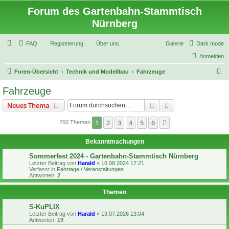
Forum des Gartenbahn-Stammtisch
Nürnberg
FAQ
Registrierung
Über uns
Galerie
Dark mode
Anmelden
S
Foren-Übersicht
Technik und Modellbau
Fahrzeuge
u
Fahrzeuge
c
Suche
Erweiterte Suche
Neues Thema
h
e
1
2
3
4
5
6
Nächste
260 Themen
Bekanntmachungen
Sommerfest 2024 - Gartenbahn-Stammtisch Nürnberg
Letzter Beitrag von
Harald
«
16.08.2024 17:21
Verfasst in
Fahrtage / Veranstaltungen
Antworten:
2
Themen
S-KuPLIX
Letzter Beitrag von
Harald
«
13.07.2026 13:04
Antworten:
19