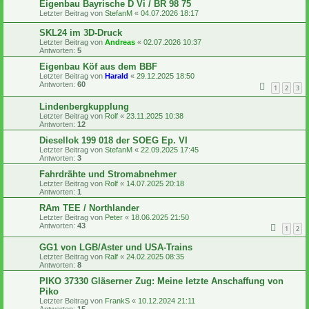
Eigenbau Bayrische D Vi / BR 98 75
Letzter Beitrag von
StefanM
«
04.07.2026 18:17
SKL24 im 3D-Druck
Letzter Beitrag von
Andreas
«
02.07.2026 10:37
Antworten:
5
Eigenbau Köf aus dem BBF
Letzter Beitrag von
Harald
«
29.12.2025 18:50
Antworten:
60
1
2
3
Lindenbergkupplung
Letzter Beitrag von
Rolf
«
23.11.2025 10:38
Antworten:
12
Diesellok 199 018 der SOEG Ep. VI
Letzter Beitrag von
StefanM
«
22.09.2025 17:45
Antworten:
3
Fahrdrähte und Stromabnehmer
Letzter Beitrag von
Rolf
«
14.07.2025 20:18
Antworten:
1
RAm TEE / Northlander
Letzter Beitrag von
Peter
«
18.06.2025 21:50
Antworten:
43
1
2
GG1 von LGB/Aster und USA-Trains
Letzter Beitrag von
Ralf
«
24.02.2025 08:35
Antworten:
8
PIKO 37330 Gläserner Zug: Meine letzte Anschaffung von
Piko
Letzter Beitrag von
FrankS
«
10.12.2024 21:11