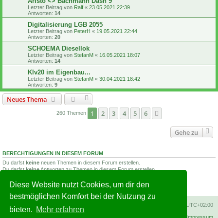
Aristo <> Bachmann Dash 9
Letzter Beitrag von
Ralf
«
23.05.2021 22:39
Antworten:
14
Digitalisierung LGB 2055
Letzter Beitrag von
PeterH
«
19.05.2021 22:44
Antworten:
20
SCHOEMA Diesellok
Letzter Beitrag von
StefanM
«
16.05.2021 18:07
Antworten:
14
Klv20 im Eigenbau...
Letzter Beitrag von
StefanM
«
30.04.2021 18:42
Antworten:
9
Neues Thema
1
2
3
4
5
6
Nächste
260 Themen
Gehe zu
BERECHTIGUNGEN IN DIESEM FORUM
Du darfst
keine
neuen Themen in diesem Forum erstellen.
Du darfst
keine
Antworten zu Themen in diesem Forum erstellen.
Du darfst deine Beiträge in diesem Forum
nicht
ändern.
Du darfst deine Beiträge in diesem Forum
nicht
löschen.
Diese Website nutzt Cookies, um dir den
Du darfst
keine
Dateianhänge in diesem Forum erstellen.
bestmöglichen Komfort bei der Nutzung zu
Foren-Übersicht
Alle Cookies löschen
Alle Zeiten sind
UTC+02:00
bieten.
Mehr erfahren
Datenschutzerklärung
Impressum