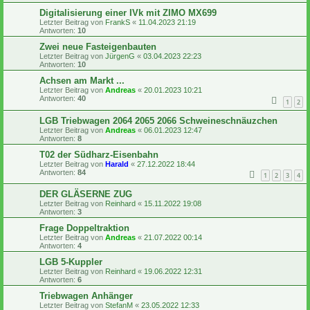
Digitalisierung einer IVk mit ZIMO MX699
Letzter Beitrag von
FrankS
«
11.04.2023 21:19
Antworten:
10
Zwei neue Fasteigenbauten
Letzter Beitrag von
JürgenG
«
03.04.2023 22:23
Antworten:
10
Achsen am Markt ...
Letzter Beitrag von
Andreas
«
20.01.2023 10:21
Antworten:
40
1
2
LGB Triebwagen 2064 2065 2066 Schweineschnäuzchen
Letzter Beitrag von
Andreas
«
06.01.2023 12:47
Antworten:
8
T02 der Südharz-Eisenbahn
Letzter Beitrag von
Harald
«
27.12.2022 18:44
Antworten:
84
1
2
3
4
DER GLÄSERNE ZUG
Letzter Beitrag von
Reinhard
«
15.11.2022 19:08
Antworten:
3
Frage Doppeltraktion
Letzter Beitrag von
Andreas
«
21.07.2022 00:14
Antworten:
4
LGB 5-Kuppler
Letzter Beitrag von
Reinhard
«
19.06.2022 12:31
Antworten:
6
Triebwagen Anhänger
Letzter Beitrag von
StefanM
«
23.05.2022 12:33