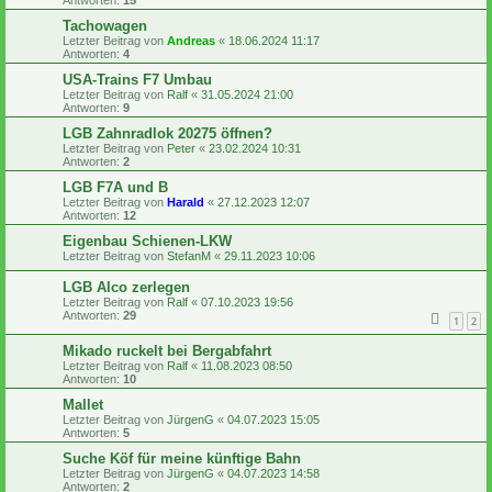
Antworten:
15
Tachowagen
Letzter Beitrag von
Andreas
«
18.06.2024 11:17
Antworten:
4
USA-Trains F7 Umbau
Letzter Beitrag von
Ralf
«
31.05.2024 21:00
Antworten:
9
LGB Zahnradlok 20275 öffnen?
Letzter Beitrag von
Peter
«
23.02.2024 10:31
Antworten:
2
LGB F7A und B
Letzter Beitrag von
Harald
«
27.12.2023 12:07
Antworten:
12
Eigenbau Schienen-LKW
Letzter Beitrag von
StefanM
«
29.11.2023 10:06
LGB Alco zerlegen
Letzter Beitrag von
Ralf
«
07.10.2023 19:56
Antworten:
29
1
2
Mikado ruckelt bei Bergabfahrt
Letzter Beitrag von
Ralf
«
11.08.2023 08:50
Antworten:
10
Mallet
Letzter Beitrag von
JürgenG
«
04.07.2023 15:05
Antworten:
5
Suche Köf für meine künftige Bahn
Letzter Beitrag von
JürgenG
«
04.07.2023 14:58
Antworten:
2