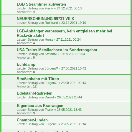
LGB Streamliner aufwerten
Letzter Beitrag von
Frank
«
24.12.2021 00:13
Antworten:
4
NEUERSCHEINUNG 99731 VII K
Letzter Beitrag von
Reinhard
«
23.12.2021 19:10
LGB-Anhänger verbessern, kein entgleisen mehr bei
Rückwärtsfahrt
Letzter Beitrag von
Horst
«
27.11.2021 00:24
Antworten:
4
USA Trains Metallachsen im Sonderangebot
Letzter Beitrag von
StefanM
«
19.09.2021 18:54
Antworten:
6
Echtdampf
Letzter Beitrag von
JürgenW
«
27.08.2021 15:42
Antworten:
8
Straßenbahn mit Türen
Letzter Beitrag von
JürgenG
«
23.08.2021 09:43
Antworten:
12
Edelstahl-Radreifen
Letzter Beitrag von
Daniel
«
26.05.2021 20:44
Eigenbau aus Kranwagen
Letzter Beitrag von
Frank
«
26.05.2021 13:43
Antworten:
9
Champex-Linden
Letzter Beitrag von
JürgenG
«
26.05.2021 08:34