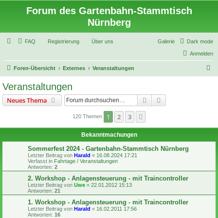
Forum des Gartenbahn-Stammtisch
Nürnberg
FAQ
Registrierung
Über uns
Galerie
Dark mode
Anmelden
S
Foren-Übersicht
Externes
Veranstaltungen
u
Veranstaltungen
c
Suche
Erweiterte Suche
Neues Thema
h
e
1
2
3
Nächste
120 Themen
Bekanntmachungen
Sommerfest 2024 - Gartenbahn-Stammtisch Nürnberg
Letzter Beitrag von
Harald
«
16.08.2024 17:21
Verfasst in
Fahrtage / Veranstaltungen
Antworten:
2
2. Workshop - Anlagensteuerung - mit Traincontroller
Letzter Beitrag von
Uwe
«
22.01.2012 15:13
Antworten:
21
1. Workshop - Anlagensteuerung - mit Traincontroller
Letzter Beitrag von
Harald
«
16.02.2011 17:56
Antworten:
16