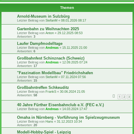
Themen
Arnold-Museum in Sulzbürg
Letzter Beitrag von
StefanM
«
08.01.2026 08:17
Gartenbahn zu Weihnachten 2025
Letzter Beitrag von
Anton
«
29.12.2025 08:53
Antworten:
3
Laufer Dampfmodelltage
Letzter Beitrag von
Andreas
«
15.11.2025 21:00
Antworten:
6
Großbahnfest Schinznach (Schweiz)
Letzter Beitrag von
Andreas
«
12.09.2025 07:24
Antworten:
17
"Faszination Modellbau" Friedrichshafen
Letzter Beitrag von
StefanM
«
07.11.2024 07:56
Antworten:
15
Großbahntreffen Schkeuditz
Letzter Beitrag von
FrankS
«
30.06.2024 21:05
Antworten:
58
1
2
3
40 Jahre Fürther Eisenbahnclub e.V. (FEC e.V.)
Letzter Beitrag von
Andreas
«
14.03.2024 17:47
Omaha in Nürnberg - Vorführung im Spielzeugmuseum
Letzter Beitrag von
Hans
«
31.12.2023 10:34
Antworten:
20
Modell-Hobby-Spiel - Leipzig