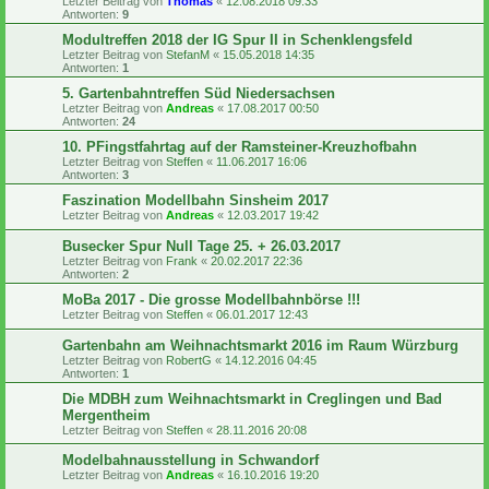
Letzter Beitrag von
Thomas
«
12.08.2018 09:33
Antworten:
9
Modultreffen 2018 der IG Spur II in Schenklengsfeld
Letzter Beitrag von
StefanM
«
15.05.2018 14:35
Antworten:
1
5. Gartenbahntreffen Süd Niedersachsen
Letzter Beitrag von
Andreas
«
17.08.2017 00:50
Antworten:
24
10. PFingstfahrtag auf der Ramsteiner-Kreuzhofbahn
Letzter Beitrag von
Steffen
«
11.06.2017 16:06
Antworten:
3
Faszination Modellbahn Sinsheim 2017
Letzter Beitrag von
Andreas
«
12.03.2017 19:42
Busecker Spur Null Tage 25. + 26.03.2017
Letzter Beitrag von
Frank
«
20.02.2017 22:36
Antworten:
2
MoBa 2017 - Die grosse Modellbahnbörse !!!
Letzter Beitrag von
Steffen
«
06.01.2017 12:43
Gartenbahn am Weihnachtsmarkt 2016 im Raum Würzburg
Letzter Beitrag von
RobertG
«
14.12.2016 04:45
Antworten:
1
Die MDBH zum Weihnachtsmarkt in Creglingen und Bad
Mergentheim
Letzter Beitrag von
Steffen
«
28.11.2016 20:08
Modelbahnausstellung in Schwandorf
Letzter Beitrag von
Andreas
«
16.10.2016 19:20