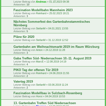
Letzter Beitrag von
Andreas
«
01.10.2023 09:38
Antworten:
10
Faszination Modellbahn Mannheim 2023
Letzter Beitrag von
Reinhard
«
25.02.2023 18:21
Antworten:
3
Nächstes Sommerfest des Gartenbahnstammtisches
Nürnberg
Letzter Beitrag von
StefanM
«
04.01.2021 13:55
Antworten:
5
Pläne für 2020
Letzter Beitrag von
StefanM
«
31.12.2019 12:52
Gartenbahn am Weihnachtsmarkt 2019 im Raum Würzburg
Letzter Beitrag von
Anton
«
24.12.2019 11:28
Antworten:
3
Gaba Treffen Süd- Niedersachsen 10.-11. August 2019
Letzter Beitrag von
MarcE
«
12.08.2019 14:19
Antworten:
4
PIKO Tag der offenen Tür 2019
Letzter Beitrag von
Reinhard
«
24.06.2019 21:55
Antworten:
2
Vatertag 2019
Letzter Beitrag von
StefanM
«
03.06.2019 11:24
Antworten:
2
Faszination Modellbau in Sulzbach-Rosenberg
Letzter Beitrag von
Horst
«
04.04.2019 10:53
13. Gartenbahn Treffen Süd Niedersachsen