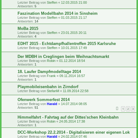
Letzter Beitrag von
Steffen
«
12.03.2015 21:00
Antworten:
5
Faszination Modellbahn 2014 in Sinsheim
Letzter Beitrag von
Steffen
«
01.03.2015 21:17
Antworten:
14
MoBa 2015
Letzter Beitrag von
Steffen
«
23.01.2015 20:11
Antworten:
4
EDHT 2015 - Echtdampfhallentreffen 2015 Karlsruhe
Letzter Beitrag von
Steffen
«
10.01.2015 17:49
Der MDBH in Creglingen beim Weihnachtsmarkt
Letzter Beitrag von
Robin
«
01.12.2014 18:54
Antworten:
1
18. Laufer Dampfmodelltage 2014
Letzter Beitrag von
Frank
«
09.11.2014 16:57
Antworten:
1
Playmobileisenbahn in Zirndorf
Letzter Beitrag von
StefanM
«
11.09.2014 22:58
Ofenwerk Sommerfest 2014
Letzter Beitrag von
Harald
«
14.07.2014 08:05
Antworten:
51
1
2
3
Himmelfahrt - Fahrtag auf der Dittes'schen Kleinbahn
Letzter Beitrag von
Robin
«
24.05.2014 17:38
Antworten:
1
DCC-Workshop 22.2.2014 - Digitalisieren einer eigenen Lok
Letzter Beitrag von
Harald
«
24.02.2014 07:46