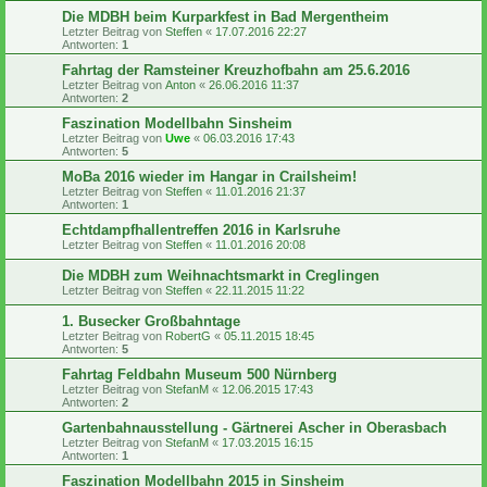
Die MDBH beim Kurparkfest in Bad Mergentheim
Letzter Beitrag von
Steffen
«
17.07.2016 22:27
Antworten:
1
Fahrtag der Ramsteiner Kreuzhofbahn am 25.6.2016
Letzter Beitrag von
Anton
«
26.06.2016 11:37
Antworten:
2
Faszination Modellbahn Sinsheim
Letzter Beitrag von
Uwe
«
06.03.2016 17:43
Antworten:
5
MoBa 2016 wieder im Hangar in Crailsheim!
Letzter Beitrag von
Steffen
«
11.01.2016 21:37
Antworten:
1
Echtdampfhallentreffen 2016 in Karlsruhe
Letzter Beitrag von
Steffen
«
11.01.2016 20:08
Die MDBH zum Weihnachtsmarkt in Creglingen
Letzter Beitrag von
Steffen
«
22.11.2015 11:22
1. Busecker Großbahntage
Letzter Beitrag von
RobertG
«
05.11.2015 18:45
Antworten:
5
Fahrtag Feldbahn Museum 500 Nürnberg
Letzter Beitrag von
StefanM
«
12.06.2015 17:43
Antworten:
2
Gartenbahnausstellung - Gärtnerei Ascher in Oberasbach
Letzter Beitrag von
StefanM
«
17.03.2015 16:15
Antworten:
1
Faszination Modellbahn 2015 in Sinsheim