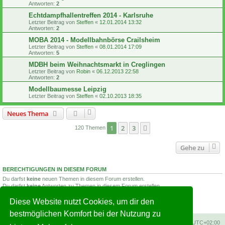
Antworten:
2
Echtdampfhallentreffen 2014 - Karlsruhe
Letzter Beitrag von
Steffen
«
12.01.2014 13:32
Antworten:
2
MOBA 2014 - Modellbahnbörse Crailsheim
Letzter Beitrag von
Steffen
«
08.01.2014 17:09
Antworten:
5
MDBH beim Weihnachtsmarkt in Creglingen
Letzter Beitrag von
Robin
«
06.12.2013 22:58
Antworten:
2
Modellbaumesse Leipzig
Letzter Beitrag von
Steffen
«
02.10.2013 18:35
Neues Thema
1
2
3
Nächste
120 Themen
Gehe zu
BERECHTIGUNGEN IN DIESEM FORUM
Du darfst
keine
neuen Themen in diesem Forum erstellen.
Du darfst
keine
Antworten zu Themen in diesem Forum erstellen.
Du darfst deine Beiträge in diesem Forum
nicht
ändern.
Du darfst deine Beiträge in diesem Forum
nicht
löschen.
Diese Website nutzt Cookies, um dir den
Du darfst
keine
Dateianhänge in diesem Forum erstellen.
bestmöglichen Komfort bei der Nutzung zu
Foren-Übersicht
Alle Cookies löschen
Alle Zeiten sind
UTC+02:00