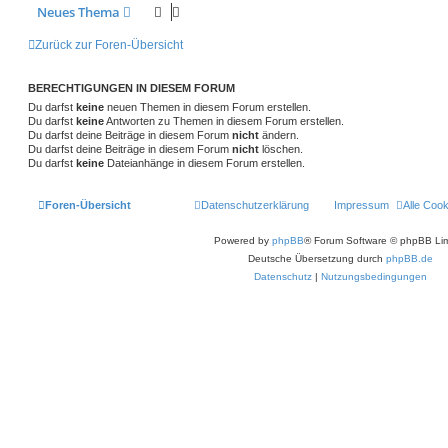
g
e
t
f
Neues Thema
i
o
i
t
e
e
r
Zurück zur Foren-Übersicht
r
f
a
n
g
t
f
BERECHTIGUNGEN IN DIESEM FORUM
e
e
Du darfst
keine
neuen Themen in diesem Forum erstellen.
Du darfst
keine
Antworten zu Themen in diesem Forum erstellen.
n
Du darfst deine Beiträge in diesem Forum
nicht
ändern.
Du darfst deine Beiträge in diesem Forum
nicht
löschen.
Du darfst
keine
Dateianhänge in diesem Forum erstellen.
Foren-Übersicht
Datenschutzerklärung
Impressum
Alle Coo
Powered by
phpBB
® Forum Software © phpBB Lim
Deutsche Übersetzung durch
phpBB.de
Datenschutz
|
Nutzungsbedingungen