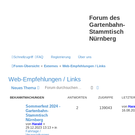
Forum des
Gartenbahn-
Stammtisch
Nürnberg
Schnellzugriff
FAQ
Registrierung
Über uns
Foren-Übersicht
Externes
Web-Empfehlungen / Links
Web-Empfehlungen / Links
Suche
Erweiterte Suche
Neues Thema
BEKANNTMACHUNGEN
ANTWORTEN
ZUGRIFFE
LETZTER
L
Sommerfest 2024 -
von
Hara
A
Z
2
139043
e
Gartenbahn-
16.08.20
t
Stammtisch
n
u
z
Nürnberg
t
t
g
e
von
Harald
»
r
29.12.2023 13:13
» in
w
r
B
Fahrtage /
e
Veranstaltungen