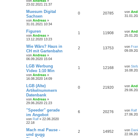
von
Andreas
»
o
i
t
t
f
n
t
23.02.2021 21:37
t
g
e
r
r
f
r
e
e
L
Muesum Digital
a
von
And
w
r
B
A
Z
0
20785
e
g
Sachsen
31.01.20
e
t
f
n
t
i
von
Andreas
»
o
i
n
u
z
t
31.01.2021 10:34
e
e
t
r
r
f
t
g
e
L
Figuren
a
von
And
A
Z
1
n
11908
r
e
g
von
Andreas
»
25.01.20
t
f
w
r
B
t
13.12.2020 13:23
n
u
e
z
i
e
e
o
i
t
L
Wie Wärs? Haus in
von
Fra
A
Z
2
13753
t
t
g
e
e
CH mit Gartenbahn
09.09.20
r
n
r
f
r
t
von
Andreas
»
a
n
u
w
r
B
z
06.09.2020 15:04
g
e
t
t
f
t
g
i
e
o
i
L
LGB Werbung
von
Stef
A
Z
1
12168
t
r
e
e
e
Video 1:10 Min
16.08.20
r
w
r
B
r
f
t
von
Andreas
»
a
n
u
e
z
n
16.08.2020 14:09
g
i
o
i
t
t
f
t
t
g
e
L
LGB (Alte)
von
And
r
A
Z
0
21920
r
f
r
e
e
e
Artikelnummern
a
29.06.20
w
r
B
t
g
Datenbank
n
u
e
t
f
z
n
i
von
Andreas
»
o
i
t
t
29.06.2020 21:23
t
g
e
e
e
r
r
f
r
L
"Speeder" gerade
a
von
Ralf
w
r
B
A
Z
6
n
20276
e
g
im Angebot
27.06.20
e
t
f
t
i
von
Ralf
»
22.06.2020
o
i
n
u
z
t
22:18
e
e
t
r
r
f
t
g
e
L
Mach mal Pause -
a
von
Dani
A
Z
2
n
14952
r
e
g
und gugg
22.06.20
t
f
w
r
B
t