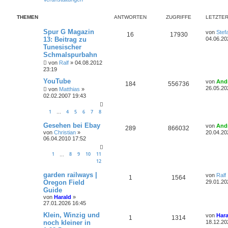
i
o
i
t
THEMEN
ANTWORTEN
ZUGRIFFE
r
LETZTER
r
f
a
g
L
Spur G Magazin
von
Stef
t
f
A
Z
16
17930
e
13: Beitrag zu
04.06.20
t
e
e
Tunesischer
n
u
z
Schmalspurbahn
t
n
t
g
e
von
Ralf
»
04.08.2012
r
23:19
w
r
B
e
L
YouTube
von
And
A
Z
184
556736
i
e
o
i
26.05.20
von
Matthias
»
t
t
02.02.2007 19:43
n
u
r
z
r
f
a
t
t
g
g
e
1
4
5
6
7
8
…
t
f
r
w
r
B
L
Gesehen bei Ebay
von
And
e
e
A
Z
289
866032
e
e
von
Christian
»
20.04.20
i
o
i
t
06.04.2010 17:52
n
n
u
t
z
r
t
r
f
a
t
g
1
8
9
10
11
e
…
g
r
12
t
f
w
r
B
e
L
garden railways |
von
Ralf
e
e
A
Z
1
1564
i
e
o
i
Oregon Field
29.01.20
t
t
n
Guide
n
u
r
z
r
f
von
Harald
»
a
t
27.01.2026 16:45
t
g
g
e
t
f
r
L
Klein, Winzig und
von
Hara
w
r
B
A
Z
1
1314
e
e
e
noch kleiner in
18.12.20
e
t