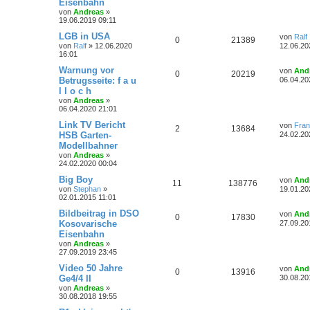
Eisenbahn
n
u
e
z
i
e
e
von
Andreas
»
o
i
t
t
19.06.2019 09:11
t
g
e
r
n
r
f
r
L
LGB in USA
a
von
Ralf
w
r
B
A
Z
0
21389
e
g
von
Ralf
»
12.06.2020
12.06.20
e
t
f
t
16:01
i
o
i
n
u
z
t
e
e
t
L
Warnung vor
von
And
r
A
Z
0
20219
r
f
t
g
e
e
Betrugsseite: f a u
a
06.04.20
n
r
t
g
l l o c h
n
u
t
f
w
r
B
z
von
Andreas
»
e
t
06.04.2020 21:01
t
g
i
e
e
e
o
i
t
r
L
Link TV Bericht
von
Fra
r
w
r
B
A
Z
2
n
13684
r
f
e
HSB Garten-
a
24.02.20
e
t
g
i
Modellbahner
o
i
n
u
t
f
z
t
von
Andreas
»
t
r
r
f
24.02.2020 00:04
t
g
e
e
e
a
r
g
L
Big Boy
von
And
t
f
w
r
B
A
Z
11
n
138776
e
von
Stephan
»
19.01.20
e
t
02.01.2015 11:01
i
e
e
o
i
n
u
z
t
t
L
Bildbeitrag in DSO
von
And
r
A
Z
0
n
17830
r
f
t
g
e
e
Kosovarische
a
27.09.20
r
t
g
Eisenbahn
n
u
t
f
w
r
B
z
von
Andreas
»
e
t
27.09.2019 23:45
t
g
i
e
e
e
o
i
t
r
L
Video 50 Jahre
von
And
r
w
r
B
A
Z
0
n
13916
r
f
e
Ge4/4 II
a
30.08.20
e
t
g
i
von
Andreas
»
o
i
n
u
t
f
z
t
30.08.2018 19:55
t
r
r
f
t
g
e
e
e