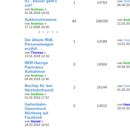
L
R1 - kleiner geht's
a
von
Stef
A
Z
1
14763
r
e
g
net?
06.06.20
t
f
w
r
B
n
t
von
Andreas
»
n
u
e
z
01.06.2018 19:43
i
e
e
o
i
t
t
t
g
e
L
Auktionshinweise
von
And
r
A
Z
84
n
188258
r
f
r
e
von
Andreas
»
a
21.03.20
w
r
B
t
17.12.2005 20:36
g
n
u
e
t
f
z
i
1
2
3
4
o
i
t
t
t
g
e
e
e
r
L
Der älteste RhB-
r
f
r
von
Joa
A
Z
1
14188
a
e
w
r
B
n
Personenwagen
14.01.20
g
t
e
t
f
erzählt . . .
n
u
z
i
o
i
von
Thomas
»
t
t
e
e
13.01.2018 12:16
t
g
e
r
r
f
r
a
L
n
MDR Harzige
von
And
w
r
B
A
Z
g
0
14584
e
t
f
Panorama
04.09.20
e
t
i
Aufnahmen
o
i
n
u
z
e
e
t
von
Andreas
»
t
r
r
f
04.09.2016 12:40
t
g
e
n
a
r
g
L
Buchtip für den
von
Dani
t
f
w
r
B
A
Z
2
16144
e
Harzbahnfreund
01.05.20
e
t
i
e
e
von
Andreas
»
o
i
n
u
z
t
01.02.2016 17:52
t
r
n
r
f
t
g
e
L
Gartenbahn-
a
von
Hara
A
Z
0
14515
r
e
g
Stammtisch
18.03.20
t
f
w
r
B
t
Nürnberg auf
n
u
e
z
i
e
e
Facebook
o
i
t
t
t
g
e
von
Harald
»
r
n
r
f
r
18.03.2016 10:52
a
w
r
B