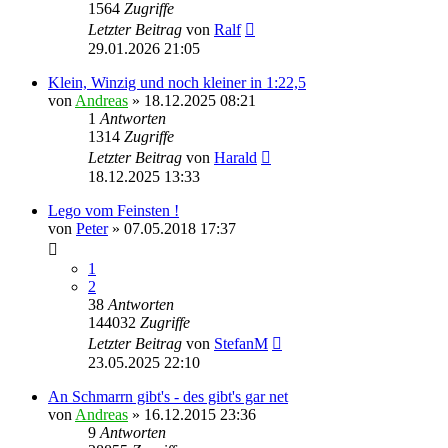
1564
Zugriffe
Letzter Beitrag
von
Ralf
29.01.2026 21:05
Klein, Winzig und noch kleiner in 1:22,5
von
Andreas
»
18.12.2025 08:21
1
Antworten
1314
Zugriffe
Letzter Beitrag
von
Harald
18.12.2025 13:33
Lego vom Feinsten !
von
Peter
»
07.05.2018 17:37
1
2
38
Antworten
144032
Zugriffe
Letzter Beitrag
von
StefanM
23.05.2025 22:10
An Schmarrn gibt's - des gibt's gar net
von
Andreas
»
16.12.2015 23:36
9
Antworten