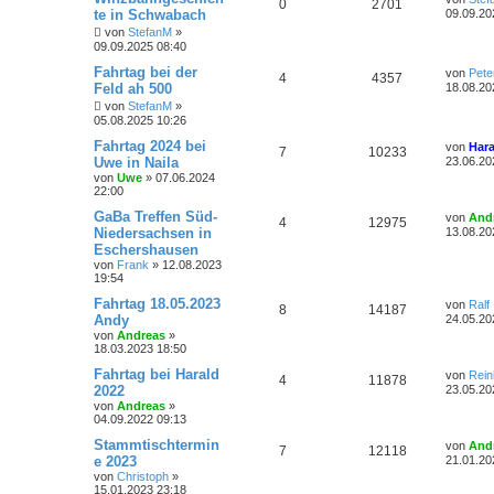
r
A
Z
0
2701
a
e
n
te in Schwabach
09.09.20
w
r
B
g
t
t
f
e
n
u
von
StefanM
»
z
i
o
i
09.09.2025 08:40
t
t
e
e
t
g
e
r
L
Fahrtag bei der
r
f
von
Pete
r
A
Z
4
4357
a
e
n
Feld ah 500
18.08.20
w
r
B
g
t
t
f
e
n
u
von
StefanM
»
z
i
o
i
05.08.2025 10:26
t
t
e
e
t
g
e
r
L
Fahrtag 2024 bei
r
f
von
Hara
r
A
Z
7
10233
a
e
n
Uwe in Naila
23.06.20
w
r
B
g
t
t
f
e
von
Uwe
»
07.06.2024
n
u
z
i
22:00
o
i
t
t
e
e
t
g
e
L
GaBa Treffen Süd-
r
von
And
r
f
A
Z
4
12975
r
e
a
Niedersachsen in
n
13.08.20
w
r
B
t
g
Eschershausen
t
f
n
u
e
z
i
von
Frank
»
12.08.2023
o
i
t
t
e
e
19:54
t
g
e
r
r
f
r
L
Fahrtag 18.05.2023
a
von
Ralf
n
w
r
B
A
Z
8
14187
e
g
Andy
24.05.20
e
t
f
t
i
von
Andreas
»
o
i
n
u
z
t
18.03.2023 18:50
e
e
t
r
r
f
t
g
e
L
Fahrtag bei Harald
a
von
Rein
A
Z
4
n
11878
r
e
g
2022
23.05.20
t
f
w
r
B
t
von
Andreas
»
n
u
e
z
04.09.2022 09:13
i
e
e
o
i
t
t
t
g
e
L
Stammtischtermin
von
And
r
A
Z
7
n
12118
r
f
r
e
e 2023
a
21.01.20
w
r
B
t
g
von
Christoph
»
n
u
e
t
f
z
15.01.2023 23:18
i
o
i