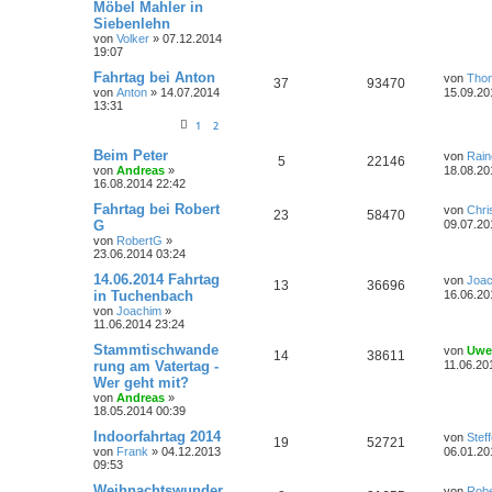
r
f
Möbel Mahler in
n
u
n
a
z
Siebenlehn
g
t
t
f
t
g
e
von
Volker
»
07.12.2014
r
19:07
e
e
w
r
B
L
Fahrtag bei Anton
e
von
Tho
A
Z
37
93470
n
e
i
von
Anton
»
14.07.2014
o
i
15.09.20
t
t
13:31
n
u
z
r
r
f
1
2
t
a
t
g
e
g
t
f
L
Beim Peter
r
von
Rain
A
Z
5
22146
e
w
r
B
von
Andreas
»
18.08.20
e
e
t
e
16.08.2014 22:42
n
u
z
i
o
i
t
L
n
t
Fahrtag bei Robert
von
Chri
A
Z
23
58470
t
g
e
e
r
G
09.07.20
r
f
r
t
a
von
RobertG
»
n
u
w
r
B
z
g
t
f
23.06.2014 03:24
e
t
t
g
i
e
o
i
L
14.06.2014 Fahrtag
von
Joa
e
e
A
Z
13
36696
t
r
e
in Tuchenbach
16.06.20
r
w
r
B
r
f
t
n
von
Joachim
»
a
n
u
e
z
11.06.2014 23:24
g
i
o
i
t
t
f
t
t
g
e
L
Stammtischwande
von
Uwe
r
A
Z
14
38611
r
f
r
e
e
e
rung am Vatertag -
a
11.06.20
w
r
B
t
g
Wer geht mit?
n
u
e
t
f
z
n
i
von
Andreas
»
o
i
t
t
18.05.2014 00:39
t
g
e
e
e
r
r
f
r
L
Indoorfahrtag 2014
a
von
Stef
w
r
B
A
Z
19
n
52721
e
g
von
Frank
»
04.12.2013
06.01.20
e
t
f
t
09:53
i
o
i
n
u
z
t
e
e
t
L
Weihnachtswunder
von
Robe
r