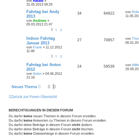
i
von
Harald
»
o
i
t
t
31.05.2013 09:29
t
g
e
n
r
r
f
r
L
Fahrtag bei Andy
a
von
Robe
w
r
B
A
Z
34
84922
e
g
2013
11.05.20
e
t
f
t
i
von
Andreas
»
o
i
n
u
z
t
05.03.2013 21:47
e
e
t
r
r
f
t
g
e
1
2
a
n
r
g
t
f
w
r
B
L
Indoor Fahrtag
von
Tho
A
Z
27
70857
e
e
Januar 2013
06.01.20
i
e
e
t
o
i
von
Frank
»
11.12.2012
n
u
t
z
11:48
r
t
n
r
f
t
g
a
e
1
2
g
r
t
f
w
r
B
L
Fahrtag bei Anton
von
Wilh
A
Z
24
59539
e
e
2012
20.09.20
e
e
i
t
o
i
von
Anton
»
04.06.2012
n
u
t
z
n
21:16
r
t
r
f
t
g
a
e
Neues Thema
g
r
t
f
w
r
B
e
e
e
Zurück zur Foren-Übersicht
i
o
i
t
n
r
r
f
a
BERECHTIGUNGEN IN DIESEM FORUM
g
t
f
Du darfst
keine
neuen Themen in diesem Forum erstellen.
Du darfst
keine
Antworten zu Themen in diesem Forum erstellen.
e
e
Du darfst deine Beiträge in diesem Forum
nicht
ändern.
Du darfst deine Beiträge in diesem Forum
nicht
löschen.
n
Du darfst
keine
Dateianhänge in diesem Forum erstellen.