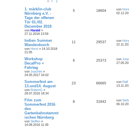
t
g
e
1
2
t
f
r
w
r
B
L
1. märklin-club
e
e
von
Hors
A
Z
5
18604
e
e
Nürnberg e.V. -
02.12.20
i
t
o
i
n
Tage der offenen
n
u
t
z
Tür 01./02.
r
t
r
f
t
g
a
e
Dezember 2018
g
r
von
Harald
»
t
f
w
r
B
27.11.2018 13:59
e
e
e
i
L
Indien Summer
o
i
von
Hors
A
Z
11
29537
t
e
Wanderdooch
22.11.20
n
r
t
r
f
von
Horst
»
14.10.2018
n
u
a
z
21:05
g
t
t
f
t
g
e
L
Workshop
von
Joa
A
Z
6
25373
r
e
e
e
DecalPro +
27.05.20
w
r
B
t
Fahrtag
n
u
e
z
n
i
von
Joachim
»
o
i
t
t
24.05.2017 16:02
t
g
e
r
r
f
r
L
Sommerfest am
a
von
Ralf
w
r
B
A
Z
23
66665
e
g
13.und14. August
13.11.20
e
t
f
t
i
von
RobertG
»
o
i
n
u
z
t
28.07.2016 18:34
e
e
t
r
r
f
t
g
e
L
Film zum
a
von
Stef
A
Z
8
n
31842
r
e
g
Sommerfest 2016
06.10.20
t
f
w
r
B
t
des
n
u
e
z
i
e
e
Gartenbahnstammt
o
i
t
t
t
g
e
isches Nürnberg
r
n
r
f
r
von
Steffen
»
a
w
r
B
14.08.2016 11:39
g
e
t
f