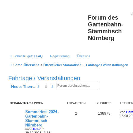
Forum des
Gartenbahn-
Stammtisch
Nürnberg
Schnellzugriff
FAQ
Registrierung
Über uns
Foren-Übersicht
Öffentlicher Stammtisch
Fahrtage / Veranstaltungen
Fahrtage / Veranstaltungen
Suche
Erweiterte Suche
Neues Thema
BEKANNTMACHUNGEN
ANTWORTEN
ZUGRIFFE
LETZTER
L
Sommerfest 2024 -
von
Hara
A
Z
2
138978
e
Gartenbahn-
16.08.20
t
Stammtisch
n
u
z
Nürnberg
t
t
g
e
von
Harald
»
r
29.12.2023 13:13