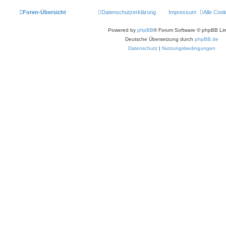
Foren-Übersicht
Datenschutzerklärung
Impressum
Alle Coo
Powered by
phpBB
® Forum Software © phpBB Lim
Deutsche Übersetzung durch
phpBB.de
Datenschutz
|
Nutzungsbedingungen