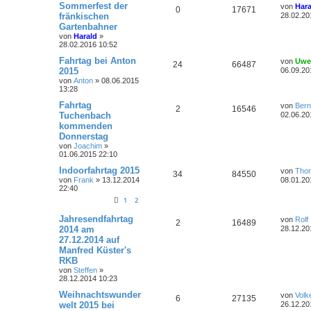
i
L
Sommerfest der
o
i
von
Hara
A
Z
0
17671
t
e
e
e
fränkischen
28.02.20
r
t
r
f
Gartenbahner
n
u
a
z
n
von
Harald
»
g
t
t
f
28.02.2016 10:52
t
g
e
r
e
e
L
Fahrtag bei Anton
von
Uwe
w
r
B
A
Z
24
66487
e
2015
06.09.20
e
t
n
i
von
Anton
»
08.06.2015
o
i
n
u
z
t
13:28
t
r
r
f
t
g
e
L
Fahrtag
a
von
Bern
A
Z
2
16546
r
e
g
Tuchenbach
02.06.20
t
f
w
r
B
t
kommenden
n
u
e
z
i
e
e
Donnerstag
o
i
t
t
t
g
e
von
Joachim
»
r
n
r
f
r
01.06.2015 22:10
a
w
r
B
g
L
Indoorfahrtag 2015
e
von
Tho
t
f
A
Z
34
84550
e
i
von
Frank
»
13.12.2014
o
i
08.01.20
t
t
22:40
e
e
n
u
z
r
r
f
1
2
t
a
n
t
g
e
g
t
f
L
Jahresendfahrtag
r
von
Rolf
A
Z
2
16489
e
w
r
B
2014 am
28.12.20
e
e
t
e
27.12.2014 auf
n
u
z
i
o
i
Manfred Küster's
t
n
t
t
g
e
RKB
r
r
f
r
a
von
Steffen
»
w
r
B
g
28.12.2014 10:23
t
f
e
i
L
Weihnachtswunder
o
i
von
Volk
A
Z
6
27135
e
e
t
e
welt 2015 bei
26.12.20
r
t