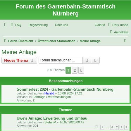
Forum des Gartenbahn-Stammtisch
Nürnberg
FAQ
Registrierung
Über uns
Galerie
Dark mode
Anmelden
S
Foren-Übersicht
Öffentlicher Stammtisch
Meine Anlage
u
Meine Anlage
c
Suche
Erweiterte Suche
Neues Thema
h
e
1
2
Nächste
100 Themen
Bekanntmachungen
Sommerfest 2024 - Gartenbahn-Stammtisch Nürnberg
Letzter Beitrag von
Harald
«
16.08.2024 17:21
Verfasst in
Fahrtage / Veranstaltungen
Antworten:
2
Themen
Uwe's Anlage: Erweiterung und Umbau
Letzter Beitrag von
StefanM
«
16.07.2026 00:47
Antworten:
204
1
6
7
8
9
…