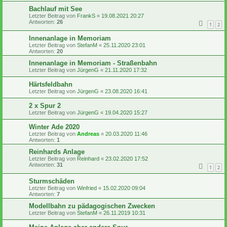
Bachlauf mit See
Letzter Beitrag von
FrankS
«
19.08.2021 20:27
Antworten:
26
1
2
Innenanlage in Memoriam
Letzter Beitrag von
StefanM
«
25.11.2020 23:01
Antworten:
20
Innenanlage in Memoriam - Straßenbahn
Letzter Beitrag von
JürgenG
«
21.11.2020 17:32
Härtsfeldbahn
Letzter Beitrag von
JürgenG
«
23.08.2020 16:41
2 x Spur 2
Letzter Beitrag von
JürgenG
«
19.04.2020 15:27
Winter Ade 2020
Letzter Beitrag von
Andreas
«
20.03.2020 11:46
Antworten:
1
Reinhards Anlage
Letzter Beitrag von
Reinhard
«
23.02.2020 17:52
Antworten:
31
1
2
Sturmschäden
Letzter Beitrag von
Winfried
«
15.02.2020 09:04
Antworten:
7
Modellbahn zu pädagogischen Zwecken
Letzter Beitrag von
StefanM
«
26.11.2019 10:31