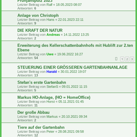
Frühjahsputz 2023
Letzter Beitrag von
Ralf
«
18.05.2023 08:07
Antworten:
6
Anlage von Christoph
Letzter Beitrag von
Hans
«
22.01.2023 22:11
Antworten:
9
DIE KRAFT DER NATUR
Letzter Beitrag von
Andreas
«
14.11.2022 13:25
Antworten:
2
Erweiterung des Kellerschattenbahnhofs mit Hublift zur 2.ten
Ebene
Letzter Beitrag von
Uwe
«
19.06.2022 16:27
Antworten:
54
1
2
3
STEUERUNG EINER GRÖSSEREN GARTENBAHNANLAGE
Letzter Beitrag von
Harald
«
30.01.2022 19:07
Antworten:
13
Stefan's erste Gartenbahn
Letzter Beitrag von
StefanS
«
09.01.2022 11:15
Antworten:
5
Markus HO-Anlage, (HO = HomeOffice)
Letzter Beitrag von
Horst
«
05.11.2021 01:45
Antworten:
11
Der große Abbau
Letzter Beitrag von
Markus
«
20.10.2021 09:34
Antworten:
2
Tiere auf der Gartenbahn
Letzter Beitrag von
Peter
«
28.08.2021 09:58
Antworten:
12