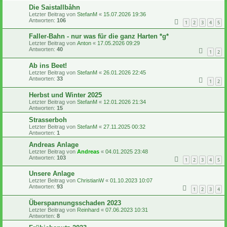
Die Saistallbåhn
Letzter Beitrag von
StefanM
«
15.07.2026 19:36
Antworten:
106
1
2
3
4
5
Faller-Bahn - nur was für die ganz Harten *g*
Letzter Beitrag von
Anton
«
17.05.2026 09:29
Antworten:
40
1
2
Ab ins Beet!
Letzter Beitrag von
StefanM
«
26.01.2026 22:45
Antworten:
33
1
2
Herbst und Winter 2025
Letzter Beitrag von
StefanM
«
12.01.2026 21:34
Antworten:
15
Strasserboh
Letzter Beitrag von
StefanM
«
27.11.2025 00:32
Antworten:
1
Andreas Anlage
Letzter Beitrag von
Andreas
«
04.01.2025 23:48
Antworten:
103
1
2
3
4
5
Unsere Anlage
Letzter Beitrag von
ChristianW
«
01.10.2023 10:07
Antworten:
93
1
2
3
4
Überspannungsschaden 2023
Letzter Beitrag von
Reinhard
«
07.06.2023 10:31
Antworten:
8