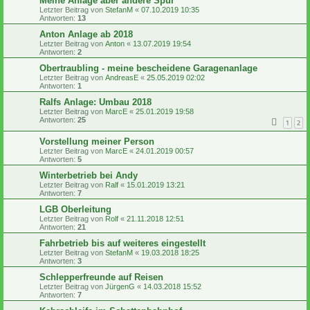
Meine Anlage aber andere Spur
Letzter Beitrag von
StefanM
«
07.10.2019 10:35
Antworten:
13
Anton Anlage ab 2018
Letzter Beitrag von
Anton
«
13.07.2019 19:54
Antworten:
2
Obertraubling - meine bescheidene Garagenanlage
Letzter Beitrag von
AndreasE
«
25.05.2019 02:02
Antworten:
1
Ralfs Anlage: Umbau 2018
Letzter Beitrag von
MarcE
«
25.01.2019 19:58
Antworten:
25
1
2
Vorstellung meiner Person
Letzter Beitrag von
MarcE
«
24.01.2019 00:57
Antworten:
5
Winterbetrieb bei Andy
Letzter Beitrag von
Ralf
«
15.01.2019 13:21
Antworten:
7
LGB Oberleitung
Letzter Beitrag von
Rolf
«
21.11.2018 12:51
Antworten:
21
Fahrbetrieb bis auf weiteres eingestellt
Letzter Beitrag von
StefanM
«
19.03.2018 18:25
Antworten:
3
Schlepperfreunde auf Reisen
Letzter Beitrag von
JürgenG
«
14.03.2018 15:52
Antworten:
7