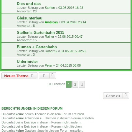
Dies und das
Letzter Beitrag von
Steffen
«
03.05.2016 16:23
Antworten:
23
Gleisunterbau
Letzter Beitrag von
Andreas
«
03.04.2016 23:14
Antworten:
8
Steffen's Gartenbahn 2015
Letzter Beitrag von
Rainer
«
22.06.2015 00:47
Antworten:
15
Blumen + Gartenbahn
Letzter Beitrag von
RobertG
«
31.05.2015 20:53
Antworten:
3
Untermieter
Letzter Beitrag von
Peter
«
24.04.2015 06:08
Neues Thema
1
2
Nächste
100 Themen
Gehe zu
BERECHTIGUNGEN IN DIESEM FORUM
Du darfst
keine
neuen Themen in diesem Forum erstellen.
Du darfst
keine
Antworten zu Themen in diesem Forum erstellen.
Du darfst deine Beiträge in diesem Forum
nicht
ändern.
Du darfst deine Beiträge in diesem Forum
nicht
löschen.
Du darfst
keine
Dateianhänge in diesem Forum erstellen.