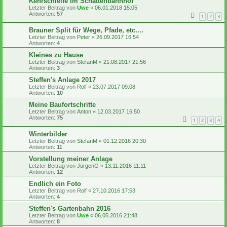
Kehrschleife im Schattenbahnhof
Letzter Beitrag von
Uwe
«
06.01.2018 15:05
Antworten:
57
1
2
3
Brauner Split für Wege, Pfade, etc....
Letzter Beitrag von
Peter
«
26.09.2017 16:54
Antworten:
4
Kleines zu Hause
Letzter Beitrag von
StefanM
«
21.08.2017 21:56
Antworten:
3
Steffen's Anlage 2017
Letzter Beitrag von
Rolf
«
23.07.2017 09:08
Antworten:
10
Meine Baufortschritte
Letzter Beitrag von
Anton
«
12.03.2017 16:50
Antworten:
75
1
2
3
4
Winterbilder
Letzter Beitrag von
StefanM
«
01.12.2016 20:30
Antworten:
11
Vorstellung meiner Anlage
Letzter Beitrag von
JürgenG
«
13.11.2016 11:11
Antworten:
12
Endlich ein Foto
Letzter Beitrag von
Rolf
«
27.10.2016 17:53
Antworten:
4
Steffen's Gartenbahn 2016
Letzter Beitrag von
Uwe
«
06.05.2016 21:48
Antworten:
8