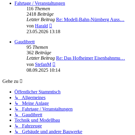
Fahrtage / Veranstaltungen
116
Themen
2418
Beiträge
Letzter Beitrag
Re: Modell-Bahn-Nürnberg Auss…
Neuester
von
Harald
Beitrag
23.05.2026 13:18
Gaudibrett
95
Themen
362
Beiträge
Letzter Beitrag
Re: Das Hofheimer Eisenbahnmu…
Neuester
von
StefanM
Beitrag
08.09.2025 10:14
Gehe zu
Öffentlicher Stammtisch
↳ Allgemeines
↳ Meine Anlage
↳ Fahrtage / Veranstaltungen
↳ Gaudibrett
Technik und Modellbau
↳ Fahrzeuge
↳ Gebäude und andere Bauwerke