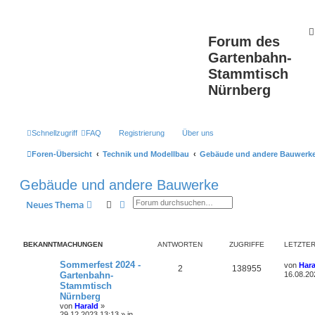
Forum des
Gartenbahn-
Stammtisch
Nürnberg
Schnellzugriff
FAQ
Registrierung
Über uns
Foren-Übersicht
Technik und Modellbau
Gebäude und andere Bauwerk
Gebäude und andere Bauwerke
Suche
Erweiterte Suche
Neues Thema
BEKANNTMACHUNGEN
ANTWORTEN
ZUGRIFFE
LETZTER
L
Sommerfest 2024 -
von
Hara
A
Z
2
138955
e
Gartenbahn-
16.08.20
t
Stammtisch
n
u
z
Nürnberg
t
t
g
e
von
Harald
»
r
29.12.2023 13:13
» in