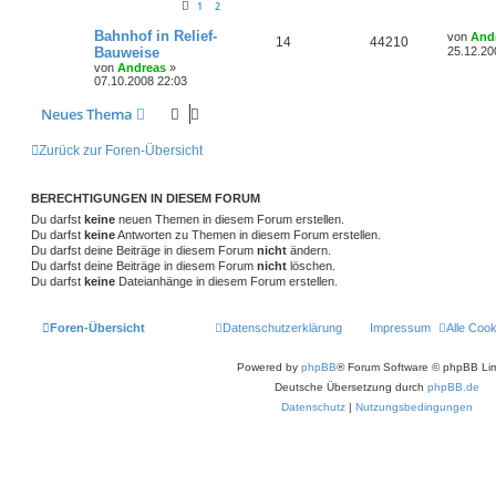
i
1
2
o
i
t
e
e
t
t
g
e
r
L
Bahnhof in Relief-
r
f
r
von
And
A
Z
14
44210
n
a
e
w
r
B
Bauweise
25.12.20
g
t
e
t
f
von
Andreas
»
n
u
z
i
o
i
07.10.2008 22:03
t
t
e
e
t
g
e
r
r
f
Neues Thema
r
a
n
w
r
B
g
t
f
e
Zurück zur Foren-Übersicht
i
o
i
e
e
t
r
r
f
n
a
BERECHTIGUNGEN IN DIESEM FORUM
g
t
f
Du darfst
keine
neuen Themen in diesem Forum erstellen.
Du darfst
keine
Antworten zu Themen in diesem Forum erstellen.
e
e
Du darfst deine Beiträge in diesem Forum
nicht
ändern.
Du darfst deine Beiträge in diesem Forum
nicht
löschen.
n
Du darfst
keine
Dateianhänge in diesem Forum erstellen.
Foren-Übersicht
Datenschutzerklärung
Impressum
Alle Coo
Powered by
phpBB
® Forum Software © phpBB Lim
Deutsche Übersetzung durch
phpBB.de
Datenschutz
|
Nutzungsbedingungen