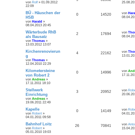
r
f
e
e
e
von
Rolf
»
01.09.2012
a
25.08.20
w
r
B
t
22:09
g
n
u
e
t
f
z
n
i
o
i
t
L
BÜ - Häuschen der
von
Hara
A
Z
0
14520
t
t
g
e
e
e
e
HSB
08.04.20
r
r
f
r
t
von
Harald
»
a
n
u
w
r
B
z
n
08.04.2013 20:45
g
e
t
t
f
t
g
i
e
o
i
L
Wärterbude RhB
von
Tho
A
Z
2
17694
t
r
e
e
e
als Bausatz
08.04.20
r
w
r
B
r
f
t
von
Thomas
»
a
n
u
e
z
n
13.03.2012 13:07
g
i
o
i
t
t
f
t
t
g
e
L
Kirchenrenovierun
von
Tho
r
A
Z
4
22162
r
f
r
e
e
e
g
a
13.01.20
w
r
B
t
g
von
Thomas
»
n
u
e
t
f
z
n
12.04.2010 22:29
i
o
i
t
t
t
g
e
e
e
L
Kilometersteine
von
And
r
A
Z
0
14996
r
f
r
e
von Robert 2
a
17.11.20
w
r
B
n
t
g
von
Andreas
»
n
u
e
t
f
z
17.11.2011 18:10
i
o
i
t
t
t
g
e
e
e
L
Stellwerk
von
Robe
r
A
Z
3
20952
r
f
r
e
Einrichtung
a
20.06.20
w
r
B
n
t
g
von
Andreas
»
n
u
e
t
f
z
19.06.2011 22:49
i
o
i
t
t
t
g
e
e
e
L
Kapelle
von
Robe
r
A
Z
0
14149
r
f
r
e
von
Robert
»
a
04.01.20
w
r
B
n
t
04.01.2011 09:58
g
n
u
e
t
f
z
i
o
i
t
L
Bahnhof Loitz
von
Anto
A
Z
26
70841
t
t
g
e
e
e
e
von
Robert
»
15.04.20
r
r
f
r
t
05.01.2010 19:03
a
n
u
w
r
B
z
n