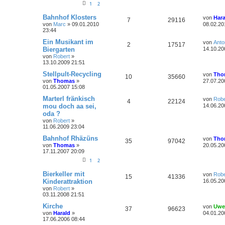
g
1
2
e
t
t
f
t
g
i
e
o
i
L
t
Bahnhof Klosters
r
von
Hara
e
e
A
Z
7
29116
e
r
w
r
B
von
Marc
»
09.01.2010
08.02.20
r
f
t
a
e
23:44
n
n
u
z
g
i
o
i
t
f
t
L
t
Ein Musikant im
von
Anto
A
Z
2
17517
t
g
e
e
r
Biergarten
14.10.20
r
f
e
e
r
t
a
von
Robert
»
n
u
w
r
B
z
g
t
f
13.10.2009 21:51
n
e
t
t
g
i
e
o
i
L
Stellpult-Recycling
von
Tho
e
e
A
Z
10
35660
t
r
e
von
Thomas
»
27.07.20
r
w
r
B
r
f
t
01.05.2007 15:08
n
a
n
u
e
z
g
i
o
i
t
t
f
L
Marterl fränkisch
von
Robe
A
Z
4
22124
t
t
g
e
e
mou doch aa sei,
14.06.20
r
r
f
r
t
e
e
oda ?
a
n
u
w
r
B
z
g
von
Robert
»
e
t
t
f
n
11.06.2009 23:04
t
g
i
e
o
i
t
r
e
e
L
Bahnhof Rhäzüns
von
Tho
r
w
r
B
A
Z
35
97042
r
f
e
von
Thomas
»
a
20.05.20
e
n
t
17.11.2007 20:09
g
i
o
i
n
u
t
f
z
t
1
2
t
r
r
f
t
g
e
e
e
a
L
Bierkeller mit
r
von
Robe
A
Z
g
15
41336
e
t
f
w
r
B
n
Kinderattraktion
16.05.20
t
e
von
Robert
»
n
u
z
i
e
e
o
i
03.11.2008 21:51
t
t
t
g
e
r
L
n
Kirche
r
f
von
Uwe
A
Z
37
96623
r
a
e
von
Harald
»
04.01.20
w
r
B
g
t
t
f
17.06.2006 08:44
n
u
e
z