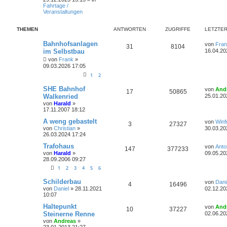
w
r
B
Fahrtage /
e
Veranstaltungen
i
o
i
t
THEMEN
ANTWORTEN
ZUGRIFFE
r
LETZTER
r
f
a
g
L
Bahnhofsanlagen
von
Fra
t
f
A
Z
31
8104
e
im Selbstbau
16.04.20
t
e
e
n
u
von
Frank
»
z
09.03.2026 17:05
t
n
t
g
e
1
2
r
w
r
B
L
SHE Bahnhof
von
And
A
Z
17
50865
e
e
Walkenried
25.01.20
i
o
i
t
von
Harald
»
t
n
u
z
17.11.2007 18:12
r
r
f
t
a
t
g
e
L
A weng gebastelt
von
Winf
g
A
Z
3
27327
r
t
f
e
von
Christian
»
30.03.20
w
r
B
t
26.03.2024 17:24
n
u
e
e
e
z
i
o
i
t
L
Trafohaus
von
Anto
A
Z
147
377233
t
t
g
e
e
n
von
Harald
»
09.05.20
r
r
f
r
t
28.09.2006 09:27
a
n
u
w
r
B
z
g
1
2
3
4
5
6
e
t
t
f
t
g
i
e
o
i
L
t
Schilderbau
r
von
Dani
e
e
A
Z
4
16496
e
r
w
r
B
von
Daniel
»
28.11.2021
02.12.20
r
f
t
a
e
10:07
n
n
u
z
g
i
o
i
t
f
t
L
t
Haltepunkt
von
And
A
Z
10
37227
t
g
e
e
r
Steinerne Renne
02.06.20
r
f
e
e
r
t
a
von
Andreas
»
n
u
w
r
B
z
g