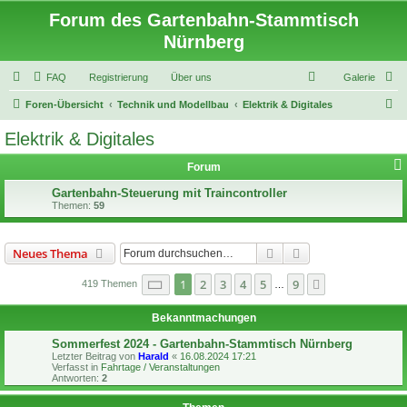
Forum des Gartenbahn-Stammtisch
Nürnberg
FAQ
Registrierung
Über uns
Galerie
S
Foren-Übersicht
Technik und Modellbau
Elektrik & Digitales
u
Elektrik & Digitales
c
Forum
h
e
Gartenbahn-Steuerung mit Traincontroller
Themen:
59
Suche
Erweiterte Suche
Neues Thema
Seite
1
von
9
1
2
3
4
5
9
Nächste
419 Themen
…
Bekanntmachungen
Sommerfest 2024 - Gartenbahn-Stammtisch Nürnberg
Letzter Beitrag von
Harald
«
16.08.2024 17:21
Verfasst in
Fahrtage / Veranstaltungen
Antworten:
2