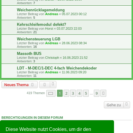
Antworten:
7
Weichenrücklagemeldung
Letzter Beitrag von
Andreas
«
05.07.2023 00:12
Antworten:
5
Kehrschleifemodul defekt?
Letzter Beitrag von
Horst
«
03.07.2023 22:03
Antworten:
21
Weichensteuerung LGB
Letzter Beitrag von
Andreas
«
28.06.2023 08:34
Antworten:
16
Massoth BUS
Letzter Beitrag von
Christoph
«
16.06.2023 21:52
Antworten:
3
LDT - M-DEC/1-DEC 4-fach Weichendekoder
Letzter Beitrag von
Andreas
«
11.06.2023 09:20
Antworten:
11
Neues Thema
Seite
1
von
9
1
2
3
4
5
9
Nächste
419 Themen
…
Gehe zu
BERECHTIGUNGEN IN DIESEM FORUM
Du darfst
keine
neuen Themen in diesem Forum erstellen.
Du darfst
keine
Antworten zu Themen in diesem Forum erstellen.
Diese Website nutzt Cookies, um dir den
Du darfst deine Beiträge in diesem Forum
nicht
ändern.