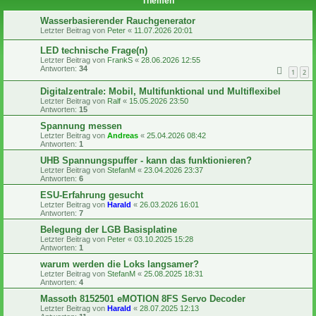
Themen
Wasserbasierender Rauchgenerator
Letzter Beitrag von
Peter
«
11.07.2026 20:01
LED technische Frage(n)
Letzter Beitrag von
FrankS
«
28.06.2026 12:55
Antworten:
34
1
2
Digitalzentrale: Mobil, Multifunktional und Multiflexibel
Letzter Beitrag von
Ralf
«
15.05.2026 23:50
Antworten:
15
Spannung messen
Letzter Beitrag von
Andreas
«
25.04.2026 08:42
Antworten:
1
UHB Spannungspuffer - kann das funktionieren?
Letzter Beitrag von
StefanM
«
23.04.2026 23:37
Antworten:
6
ESU-Erfahrung gesucht
Letzter Beitrag von
Harald
«
26.03.2026 16:01
Antworten:
7
Belegung der LGB Basisplatine
Letzter Beitrag von
Peter
«
03.10.2025 15:28
Antworten:
1
warum werden die Loks langsamer?
Letzter Beitrag von
StefanM
«
25.08.2025 18:31
Antworten:
4
Massoth 8152501 eMOTION 8FS Servo Decoder
Letzter Beitrag von
Harald
«
28.07.2025 12:13