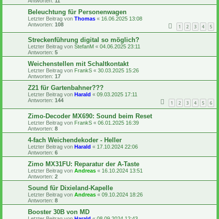
Antworten:
11
Beleuchtung für Personenwagen
Letzter Beitrag von
Thomas
«
16.06.2025 13:08
Antworten:
108
1
2
3
4
5
Streckenführung digital so möglich?
Letzter Beitrag von
StefanM
«
04.06.2025 23:11
Antworten:
5
Weichenstellen mit Schaltkontakt
Letzter Beitrag von
FrankS
«
30.03.2025 15:26
Antworten:
17
Z21 für Gartenbahner???
Letzter Beitrag von
Harald
«
09.03.2025 17:11
Antworten:
144
1
2
3
4
5
6
Zimo-Decoder MX690: Sound beim Reset
Letzter Beitrag von
FrankS
«
06.01.2025 16:39
Antworten:
8
4-fach Weichendekoder - Heller
Letzter Beitrag von
Harald
«
17.10.2024 22:06
Antworten:
6
Zimo MX31FU: Reparatur der A-Taste
Letzter Beitrag von
Andreas
«
16.10.2024 13:51
Antworten:
2
Sound für Dixieland-Kapelle
Letzter Beitrag von
Andreas
«
09.10.2024 18:26
Antworten:
8
Booster 30B von MD
Letzter Beitrag von
Harald
«
08.09.2024 12:43