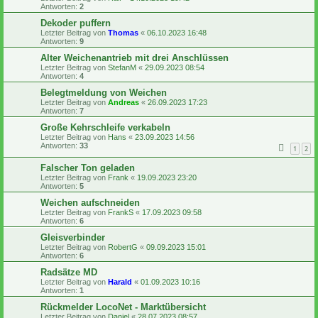
Antworten:
2
Dekoder puffern
Letzter Beitrag von
Thomas
«
06.10.2023 16:48
Antworten:
9
Alter Weichenantrieb mit drei Anschlüssen
Letzter Beitrag von
StefanM
«
29.09.2023 08:54
Antworten:
4
Belegtmeldung von Weichen
Letzter Beitrag von
Andreas
«
26.09.2023 17:23
Antworten:
7
Große Kehrschleife verkabeln
Letzter Beitrag von
Hans
«
23.09.2023 14:56
Antworten:
33
1
2
Falscher Ton geladen
Letzter Beitrag von
Frank
«
19.09.2023 23:20
Antworten:
5
Weichen aufschneiden
Letzter Beitrag von
FrankS
«
17.09.2023 09:58
Antworten:
6
Gleisverbinder
Letzter Beitrag von
RobertG
«
09.09.2023 15:01
Antworten:
6
Radsätze MD
Letzter Beitrag von
Harald
«
01.09.2023 10:16
Antworten:
1
Rückmelder LocoNet - Marktübersicht
Letzter Beitrag von
Daniel
«
28.07.2023 08:57