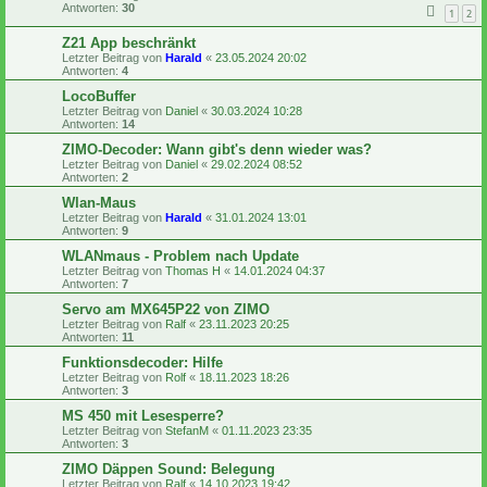
Antworten:
30
1
2
Z21 App beschränkt
Letzter Beitrag von
Harald
«
23.05.2024 20:02
Antworten:
4
LocoBuffer
Letzter Beitrag von
Daniel
«
30.03.2024 10:28
Antworten:
14
ZIMO-Decoder: Wann gibt's denn wieder was?
Letzter Beitrag von
Daniel
«
29.02.2024 08:52
Antworten:
2
Wlan-Maus
Letzter Beitrag von
Harald
«
31.01.2024 13:01
Antworten:
9
WLANmaus - Problem nach Update
Letzter Beitrag von
Thomas H
«
14.01.2024 04:37
Antworten:
7
Servo am MX645P22 von ZIMO
Letzter Beitrag von
Ralf
«
23.11.2023 20:25
Antworten:
11
Funktionsdecoder: Hilfe
Letzter Beitrag von
Rolf
«
18.11.2023 18:26
Antworten:
3
MS 450 mit Lesesperre?
Letzter Beitrag von
StefanM
«
01.11.2023 23:35
Antworten:
3
ZIMO Däppen Sound: Belegung
Letzter Beitrag von
Ralf
«
14.10.2023 19:42