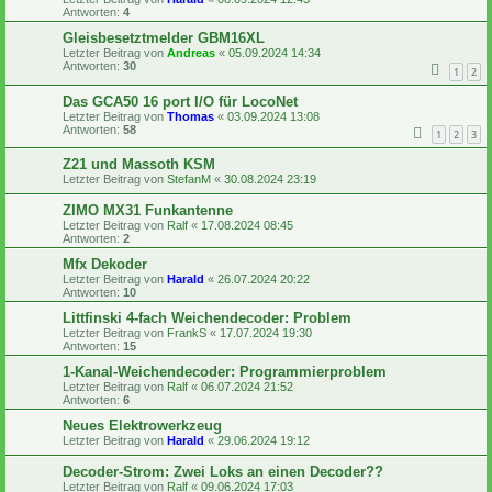
Antworten:
4
Gleisbesetztmelder GBM16XL
Letzter Beitrag von
Andreas
«
05.09.2024 14:34
Antworten:
30
1
2
Das GCA50 16 port I/O für LocoNet
Letzter Beitrag von
Thomas
«
03.09.2024 13:08
Antworten:
58
1
2
3
Z21 und Massoth KSM
Letzter Beitrag von
StefanM
«
30.08.2024 23:19
ZIMO MX31 Funkantenne
Letzter Beitrag von
Ralf
«
17.08.2024 08:45
Antworten:
2
Mfx Dekoder
Letzter Beitrag von
Harald
«
26.07.2024 20:22
Antworten:
10
Littfinski 4-fach Weichendecoder: Problem
Letzter Beitrag von
FrankS
«
17.07.2024 19:30
Antworten:
15
1-Kanal-Weichendecoder: Programmierproblem
Letzter Beitrag von
Ralf
«
06.07.2024 21:52
Antworten:
6
Neues Elektrowerkzeug
Letzter Beitrag von
Harald
«
29.06.2024 19:12
Decoder-Strom: Zwei Loks an einen Decoder??
Letzter Beitrag von
Ralf
«
09.06.2024 17:03