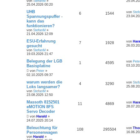
von
StefanM
»
25.04.20
t
t
25.04.2026 00:20
n
n
u
r
z
r
f
a
t
L
UHB
von
Stef
A
Z
6
1544
t
g
g
e
e
Spannungspuffer -
t
f
23.04.20
r
t
kann das
n
u
w
r
B
z
e
e
funktionieren?
e
t
t
g
i
e
von
StefanM
»
o
i
n
t
r
21.04.2026 12:09
r
w
r
B
r
f
L
ESU-Erfahrung
a
e
von
Hara
A
Z
7
1928
e
g
i
gesucht
o
i
26.03.20
t
f
t
t
von
StefanM
»
n
u
z
r
r
f
19.03.2026 21:47
e
e
t
a
t
g
e
g
L
Belegung der LGB
von
Pete
t
f
A
Z
1
n
4595
r
e
Basisplatine
03.10.20
w
r
B
t
e
e
n
u
e
von
Peter
»
z
i
02.10.2025 09:37
o
i
t
n
t
t
g
e
L
warum werden die
r
von
Stef
r
f
r
A
Z
4
3290
e
a
Loks langsamer?
25.08.20
w
r
B
t
g
e
von
StefanM
»
t
f
n
u
z
i
23.08.2025 12:50
o
i
t
t
e
e
t
g
e
L
Massoth 8152501
r
von
Hara
r
f
A
Z
11
4869
r
e
a
eMOTION 8FS
28.07.20
n
w
r
B
t
g
Servo Decoder
t
f
n
u
e
z
i
o
i
von
Harald
»
t
t
e
e
t
g
e
24.07.2025 20:14
r
r
f
r
a
L
Beleuchtung für
n
w
r
B
von
Tho
A
Z
108
295504
g
e
e
Personenwagen
t
f
16.06.20
t
i
o
i
von
Harald
»
n
u
z
t