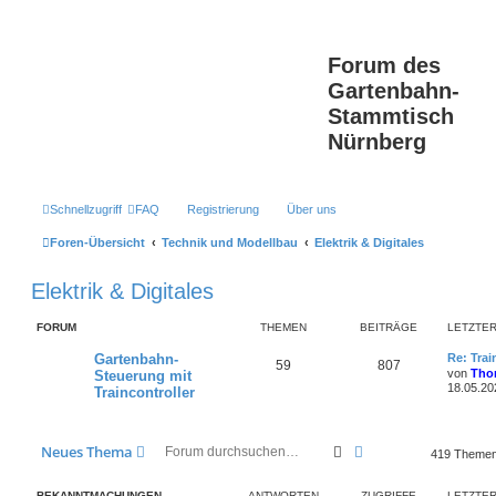
Forum des
Gartenbahn-
Stammtisch
Nürnberg
Schnellzugriff
FAQ
Registrierung
Über uns
Foren-Übersicht
Technik und Modellbau
Elektrik & Digitales
Elektrik & Digitales
FORUM
THEMEN
BEITRÄGE
LETZTER
L
Gartenbahn-
Re: Trai
T
B
59
807
e
von
Tho
Steuerung mit
t
18.05.20
Traincontroller
h
e
z
t
e
i
e
r
Suche
Erweiterte Suche
Neues Thema
m
t
B
419 Theme
e
i
e
r
t
BEKANNTMACHUNGEN
ANTWORTEN
ZUGRIFFE
LETZTER