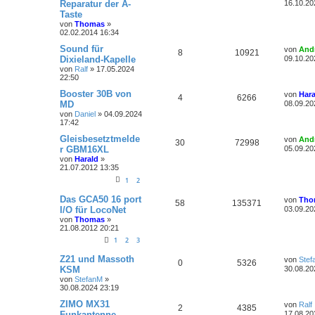
Reparatur der A-
16.10.20
e
t
i
e
e
Taste
o
i
n
u
z
t
von
Thomas
»
t
r
n
r
f
02.02.2014 16:34
t
g
e
a
r
g
L
Sound für
von
And
t
f
w
r
B
A
Z
8
10921
e
Dixieland-Kapelle
09.10.20
e
t
i
e
e
von
Ralf
»
17.05.2024
o
i
n
u
z
t
22:50
t
r
n
r
f
t
g
e
L
Booster 30B von
a
von
Hara
A
Z
4
6266
r
e
g
MD
08.09.20
t
f
w
r
B
t
von
Daniel
»
04.09.2024
n
u
e
z
17:42
i
e
e
o
i
t
t
t
g
e
L
Gleisbesetztmelde
von
And
r
A
Z
30
n
72998
r
f
r
e
r GBM16XL
a
05.09.20
w
r
B
t
g
von
Harald
»
n
u
e
t
f
z
21.07.2012 13:35
i
o
i
t
t
t
g
e
e
e
1
2
r
r
f
r
a
w
r
B
L
n
Das GCA50 16 port
von
Tho
A
Z
g
58
135371
e
e
t
f
I/O für LocoNet
03.09.20
i
t
o
i
von
Thomas
»
n
u
t
z
e
e
21.08.2012 20:21
r
t
r
f
t
g
a
e
1
2
3
n
g
r
t
f
w
r
B
L
Z21 und Massoth
von
Stef
A
Z
0
5326
e
e
KSM
30.08.20
e
e
i
t
o
i
von
StefanM
»
n
u
t
z
n
30.08.2024 23:19
r
t
r
f
t
g
a
e
L
ZIMO MX31
von
Ralf
A
Z
g
2
4385
r
e
t
f
Funkantenne
17.08.20