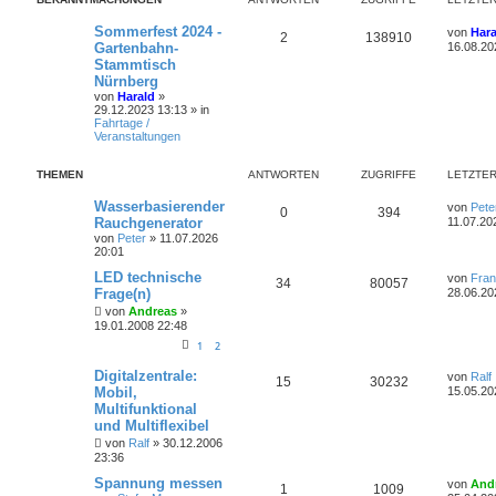
r
n
ä
a
L
Sommerfest 2024 -
von
Hara
g
A
Z
2
138910
g
e
Gartenbahn-
16.08.20
t
Stammtisch
n
u
e
z
Nürnberg
t
t
g
e
von
Harald
»
r
29.12.2023 13:13
» in
w
r
B
Fahrtage /
e
Veranstaltungen
i
o
i
t
THEMEN
ANTWORTEN
ZUGRIFFE
r
LETZTER
r
f
a
g
L
Wasserbasierender
von
Pete
t
f
A
Z
0
394
e
Rauchgenerator
11.07.20
t
e
e
von
Peter
»
11.07.2026
n
u
z
20:01
t
n
t
g
e
L
LED technische
von
Fra
A
Z
34
80057
r
e
Frage(n)
28.06.20
w
r
B
t
n
u
e
von
Andreas
»
z
i
19.01.2008 22:48
o
i
t
t
t
g
e
1
2
r
r
f
r
a
w
r
B
L
Digitalzentrale:
von
Ralf
g
A
Z
15
30232
e
t
f
e
Mobil,
15.05.20
i
o
i
t
Multifunktional
t
n
u
e
e
z
r
und Multiflexibel
r
f
t
a
t
g
e
n
von
Ralf
»
30.12.2006
g
r
t
f
23:36
w
r
B
e
L
Spannung messen
e
e
von
And
A
Z
1
1009
i
e
o
i