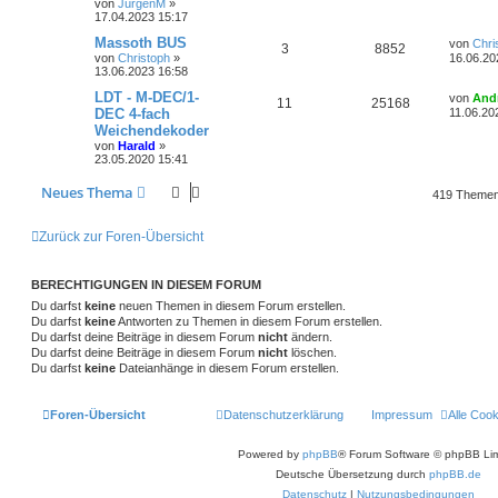
g
von
JürgenM
»
n
u
e
t
f
z
17.04.2023 15:17
i
o
i
t
t
t
g
e
e
e
L
Massoth BUS
von
Chri
r
A
Z
3
8852
r
f
r
e
von
Christoph
»
a
16.06.20
w
r
B
n
t
13.06.2023 16:58
g
n
u
e
t
f
z
i
o
i
t
L
LDT - M-DEC/1-
von
And
A
Z
11
25168
t
t
g
e
e
e
e
DEC 4-fach
11.06.20
r
r
f
r
t
Weichendekoder
a
n
u
w
r
B
z
n
g
von
Harald
»
e
t
t
f
23.05.2020 15:41
t
g
i
e
o
i
t
r
e
e
r
w
r
B
Neues Thema
r
f
419 Theme
a
e
n
g
i
o
i
t
f
t
Zurück zur Foren-Übersicht
r
r
f
e
e
a
g
t
f
n
BERECHTIGUNGEN IN DIESEM FORUM
e
e
Du darfst
keine
neuen Themen in diesem Forum erstellen.
Du darfst
keine
Antworten zu Themen in diesem Forum erstellen.
n
Du darfst deine Beiträge in diesem Forum
nicht
ändern.
Du darfst deine Beiträge in diesem Forum
nicht
löschen.
Du darfst
keine
Dateianhänge in diesem Forum erstellen.
Foren-Übersicht
Datenschutzerklärung
Impressum
Alle Coo
Powered by
phpBB
® Forum Software © phpBB Lim
Deutsche Übersetzung durch
phpBB.de
Datenschutz
|
Nutzungsbedingungen