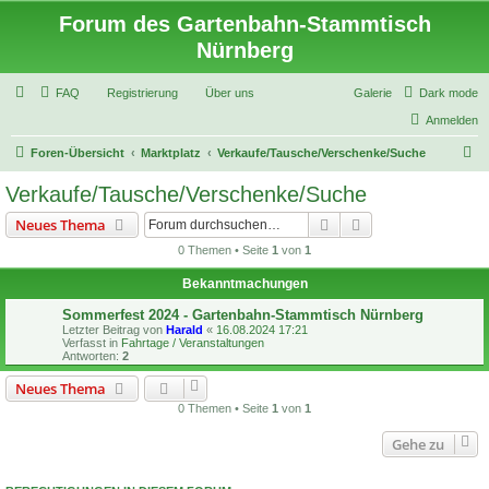
Forum des Gartenbahn-Stammtisch
Nürnberg
FAQ
Registrierung
Über uns
Galerie
Dark mode
Anmelden
S
Foren-Übersicht
Marktplatz
Verkaufe/Tausche/Verschenke/Suche
u
Verkaufe/Tausche/Verschenke/Suche
c
Suche
Erweiterte Suche
Neues Thema
h
0 Themen • Seite
1
von
1
e
Bekanntmachungen
Sommerfest 2024 - Gartenbahn-Stammtisch Nürnberg
Letzter Beitrag von
Harald
«
16.08.2024 17:21
Verfasst in
Fahrtage / Veranstaltungen
Antworten:
2
Neues Thema
0 Themen • Seite
1
von
1
Gehe zu