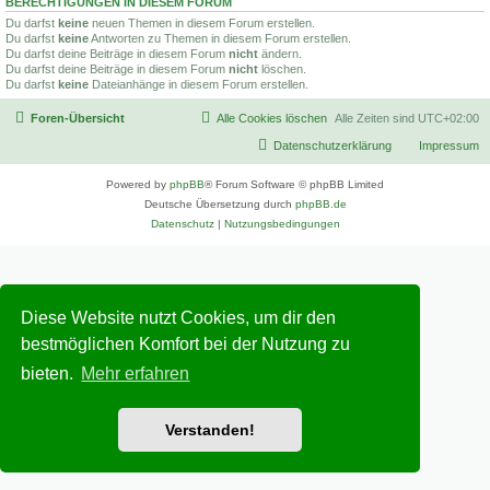
BERECHTIGUNGEN IN DIESEM FORUM
Du darfst
keine
neuen Themen in diesem Forum erstellen.
Du darfst
keine
Antworten zu Themen in diesem Forum erstellen.
Du darfst deine Beiträge in diesem Forum
nicht
ändern.
Du darfst deine Beiträge in diesem Forum
nicht
löschen.
Du darfst
keine
Dateianhänge in diesem Forum erstellen.
Foren-Übersicht
Alle Cookies löschen
Alle Zeiten sind
UTC+02:00
Datenschutzerklärung
Impressum
Powered by
phpBB
® Forum Software © phpBB Limited
Deutsche Übersetzung durch
phpBB.de
Datenschutz
|
Nutzungsbedingungen
Diese Website nutzt Cookies, um dir den
bestmöglichen Komfort bei der Nutzung zu
bieten.
Mehr erfahren
Verstanden!