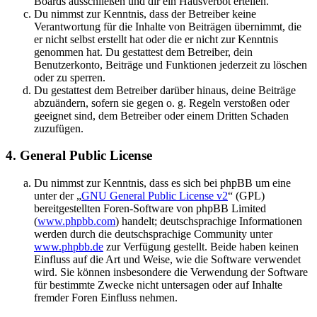
Boards ausschließen und dir ein Hausverbot erteilen.
Du nimmst zur Kenntnis, dass der Betreiber keine
Verantwortung für die Inhalte von Beiträgen übernimmt, die
er nicht selbst erstellt hat oder die er nicht zur Kenntnis
genommen hat. Du gestattest dem Betreiber, dein
Benutzerkonto, Beiträge und Funktionen jederzeit zu löschen
oder zu sperren.
Du gestattest dem Betreiber darüber hinaus, deine Beiträge
abzuändern, sofern sie gegen o. g. Regeln verstoßen oder
geeignet sind, dem Betreiber oder einem Dritten Schaden
zuzufügen.
4. General Public License
Du nimmst zur Kenntnis, dass es sich bei phpBB um eine
unter der „
GNU General Public License v2
“ (GPL)
bereitgestellten Foren-Software von phpBB Limited
(
www.phpbb.com
) handelt; deutschsprachige Informationen
werden durch die deutschsprachige Community unter
www.phpbb.de
zur Verfügung gestellt. Beide haben keinen
Einfluss auf die Art und Weise, wie die Software verwendet
wird. Sie können insbesondere die Verwendung der Software
für bestimmte Zwecke nicht untersagen oder auf Inhalte
fremder Foren Einfluss nehmen.