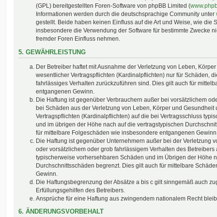
(GPL) bereitgestellten Foren-Software von phpBB Limited (
www.php
Informationen werden durch die deutschsprachige Community unter
gestellt. Beide haben keinen Einfluss auf die Art und Weise, wie die
insbesondere die Verwendung der Software für bestimmte Zwecke nic
fremder Foren Einfluss nehmen.
5. GEWÄHRLEISTUNG
Der Betreiber haftet mit Ausnahme der Verletzung von Leben, Körpe
wesentlicher Vertragspflichten (Kardinalpflichten) nur für Schäden, di
fahrlässiges Verhalten zurückzuführen sind. Dies gilt auch für mitt
entgangenen Gewinn.
Die Haftung ist gegenüber Verbrauchern außer bei vorsätzlichem ode
bei Schäden aus der Verletzung von Leben, Körper und Gesundheit u
Vertragspflichten (Kardinalpflichten) auf die bei Vertragsschluss t
und im übrigen der Höhe nach auf die vertragstypischen Durchschnit
für mittelbare Folgeschäden wie insbesondere entgangenen Gewinn
Die Haftung ist gegenüber Unternehmern außer bei der Verletzung 
oder vorsätzlichem oder grob fahrlässigem Verhalten des Betreibers 
typischerweise vorhersehbaren Schäden und im Übrigen der Höhe na
Durchschnittsschäden begrenzt. Dies gilt auch für mittelbare Schä
Gewinn.
Die Haftungsbegrenzung der Absätze a bis c gilt sinngemäß auch zug
Erfüllungsgehilfen des Betreibers.
Ansprüche für eine Haftung aus zwingendem nationalem Recht bleib
6. ÄNDERUNGSVORBEHALT