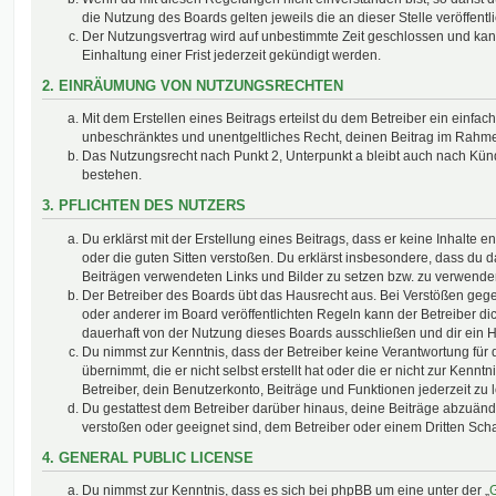
die Nutzung des Boards gelten jeweils die an dieser Stelle veröffent
Der Nutzungsvertrag wird auf unbestimmte Zeit geschlossen und ka
Einhaltung einer Frist jederzeit gekündigt werden.
2. EINRÄUMUNG VON NUTZUNGSRECHTEN
Mit dem Erstellen eines Beitrags erteilst du dem Betreiber ein einfach
unbeschränktes und unentgeltliches Recht, deinen Beitrag im Rahm
Das Nutzungsrecht nach Punkt 2, Unterpunkt a bleibt auch nach Kü
bestehen.
3. PFLICHTEN DES NUTZERS
Du erklärst mit der Erstellung eines Beitrags, dass er keine Inhalte e
oder die guten Sitten verstoßen. Du erklärst insbesondere, dass du da
Beiträgen verwendeten Links und Bilder zu setzen bzw. zu verwende
Der Betreiber des Boards übt das Hausrecht aus. Bei Verstößen g
oder anderer im Board veröffentlichten Regeln kann der Betreiber 
dauerhaft von der Nutzung dieses Boards ausschließen und dir ein H
Du nimmst zur Kenntnis, dass der Betreiber keine Verantwortung für d
übernimmt, die er nicht selbst erstellt hat oder die er nicht zur Ken
Betreiber, dein Benutzerkonto, Beiträge und Funktionen jederzeit zu 
Du gestattest dem Betreiber darüber hinaus, deine Beiträge abzuände
verstoßen oder geeignet sind, dem Betreiber oder einem Dritten Sc
4. GENERAL PUBLIC LICENSE
Du nimmst zur Kenntnis, dass es sich bei phpBB um eine unter der „
G