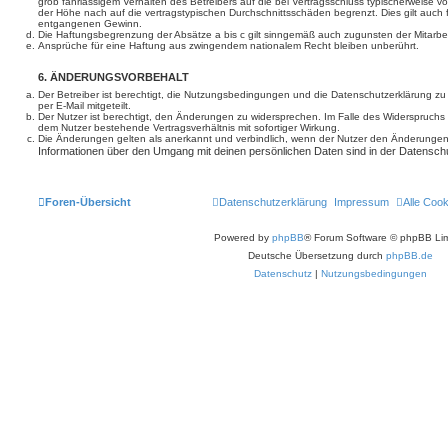
grob fahrlässigem Verhalten des Betreibers auf die bei Vertragsschluss typischerweise
der Höhe nach auf die vertragstypischen Durchschnittsschäden begrenzt. Dies gilt auch
entgangenen Gewinn.
Die Haftungsbegrenzung der Absätze a bis c gilt sinngemäß auch zugunsten der Mitarbeit
Ansprüche für eine Haftung aus zwingendem nationalem Recht bleiben unberührt.
6. ÄNDERUNGSVORBEHALT
Der Betreiber ist berechtigt, die Nutzungsbedingungen und die Datenschutzerklärung z
per E-Mail mitgeteilt.
Der Nutzer ist berechtigt, den Änderungen zu widersprechen. Im Falle des Widerspruchs
dem Nutzer bestehende Vertragsverhältnis mit sofortiger Wirkung.
Die Änderungen gelten als anerkannt und verbindlich, wenn der Nutzer den Änderungen
Informationen über den Umgang mit deinen persönlichen Daten sind in der Datenschu
Foren-Übersicht
Datenschutzerklärung
Impressum
Alle Coo
Powered by
phpBB
® Forum Software © phpBB Lim
Deutsche Übersetzung durch
phpBB.de
Datenschutz
|
Nutzungsbedingungen