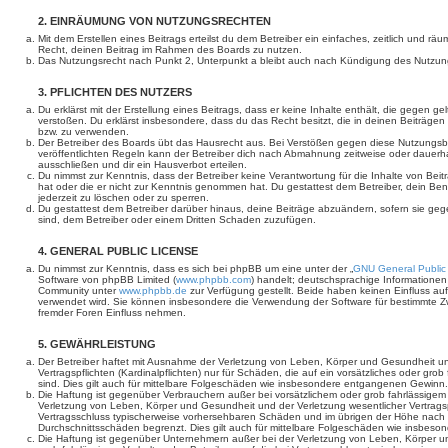
2. EINRÄUMUNG VON NUTZUNGSRECHTEN
Mit dem Erstellen eines Beitrags erteilst du dem Betreiber ein einfaches, zeitlich und r
Recht, deinen Beitrag im Rahmen des Boards zu nutzen.
Das Nutzungsrecht nach Punkt 2, Unterpunkt a bleibt auch nach Kündigung des Nutzun
3. PFLICHTEN DES NUTZERS
Du erklärst mit der Erstellung eines Beitrags, dass er keine Inhalte enthält, die gegen g
verstoßen. Du erklärst insbesondere, dass du das Recht besitzt, die in deinen Beiträge
bzw. zu verwenden.
Der Betreiber des Boards übt das Hausrecht aus. Bei Verstößen gegen diese Nutzungs
veröffentlichten Regeln kann der Betreiber dich nach Abmahnung zeitweise oder dauerh
ausschließen und dir ein Hausverbot erteilen.
Du nimmst zur Kenntnis, dass der Betreiber keine Verantwortung für die Inhalte von Beiträ
hat oder die er nicht zur Kenntnis genommen hat. Du gestattest dem Betreiber, dein Be
jederzeit zu löschen oder zu sperren.
Du gestattest dem Betreiber darüber hinaus, deine Beiträge abzuändern, sofern sie geg
sind, dem Betreiber oder einem Dritten Schaden zuzufügen.
4. GENERAL PUBLIC LICENSE
Du nimmst zur Kenntnis, dass es sich bei phpBB um eine unter der „
GNU General Public
Software von phpBB Limited (
www.phpbb.com
) handelt; deutschsprachige Informatione
Community unter
www.phpbb.de
zur Verfügung gestellt. Beide haben keinen Einfluss auf
verwendet wird. Sie können insbesondere die Verwendung der Software für bestimmte Zw
fremder Foren Einfluss nehmen.
5. GEWÄHRLEISTUNG
Der Betreiber haftet mit Ausnahme der Verletzung von Leben, Körper und Gesundheit un
Vertragspflichten (Kardinalpflichten) nur für Schäden, die auf ein vorsätzliches oder gro
sind. Dies gilt auch für mittelbare Folgeschäden wie insbesondere entgangenen Gewinn.
Die Haftung ist gegenüber Verbrauchern außer bei vorsätzlichem oder grob fahrlässige
Verletzung von Leben, Körper und Gesundheit und der Verletzung wesentlicher Vertragspfl
Vertragsschluss typischerweise vorhersehbaren Schäden und im übrigen der Höhe nach a
Durchschnittsschäden begrenzt. Dies gilt auch für mittelbare Folgeschäden wie insbe
Die Haftung ist gegenüber Unternehmern außer bei der Verletzung von Leben, Körper u