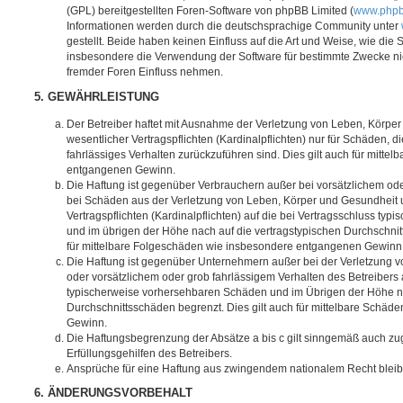
(GPL) bereitgestellten Foren-Software von phpBB Limited (
www.php
Informationen werden durch die deutschsprachige Community unter
gestellt. Beide haben keinen Einfluss auf die Art und Weise, wie die
insbesondere die Verwendung der Software für bestimmte Zwecke nic
fremder Foren Einfluss nehmen.
5. GEWÄHRLEISTUNG
Der Betreiber haftet mit Ausnahme der Verletzung von Leben, Körpe
wesentlicher Vertragspflichten (Kardinalpflichten) nur für Schäden, di
fahrlässiges Verhalten zurückzuführen sind. Dies gilt auch für mitt
entgangenen Gewinn.
Die Haftung ist gegenüber Verbrauchern außer bei vorsätzlichem ode
bei Schäden aus der Verletzung von Leben, Körper und Gesundheit u
Vertragspflichten (Kardinalpflichten) auf die bei Vertragsschluss t
und im übrigen der Höhe nach auf die vertragstypischen Durchschnit
für mittelbare Folgeschäden wie insbesondere entgangenen Gewinn
Die Haftung ist gegenüber Unternehmern außer bei der Verletzung 
oder vorsätzlichem oder grob fahrlässigem Verhalten des Betreibers 
typischerweise vorhersehbaren Schäden und im Übrigen der Höhe na
Durchschnittsschäden begrenzt. Dies gilt auch für mittelbare Schä
Gewinn.
Die Haftungsbegrenzung der Absätze a bis c gilt sinngemäß auch zug
Erfüllungsgehilfen des Betreibers.
Ansprüche für eine Haftung aus zwingendem nationalem Recht bleib
6. ÄNDERUNGSVORBEHALT