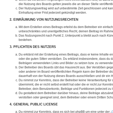
die Nutzung des Boards gelten jeweils die an dieser Stelle veröffent
Der Nutzungsvertrag wird auf unbestimmte Zeit geschlossen und ka
Einhaltung einer Frist jederzeit gekündigt werden.
2. EINRÄUMUNG VON NUTZUNGSRECHTEN
Mit dem Erstellen eines Beitrags erteilst du dem Betreiber ein einfach
unbeschränktes und unentgeltliches Recht, deinen Beitrag im Rahm
Das Nutzungsrecht nach Punkt 2, Unterpunkt a bleibt auch nach Kü
bestehen.
3. PFLICHTEN DES NUTZERS
Du erklärst mit der Erstellung eines Beitrags, dass er keine Inhalte e
oder die guten Sitten verstoßen. Du erklärst insbesondere, dass du da
Beiträgen verwendeten Links und Bilder zu setzen bzw. zu verwende
Der Betreiber des Boards übt das Hausrecht aus. Bei Verstößen g
oder anderer im Board veröffentlichten Regeln kann der Betreiber 
dauerhaft von der Nutzung dieses Boards ausschließen und dir ein H
Du nimmst zur Kenntnis, dass der Betreiber keine Verantwortung für d
übernimmt, die er nicht selbst erstellt hat oder die er nicht zur Ken
Betreiber, dein Benutzerkonto, Beiträge und Funktionen jederzeit zu 
Du gestattest dem Betreiber darüber hinaus, deine Beiträge abzuände
verstoßen oder geeignet sind, dem Betreiber oder einem Dritten Sc
4. GENERAL PUBLIC LICENSE
Du nimmst zur Kenntnis, dass es sich bei phpBB um eine unter der „
G