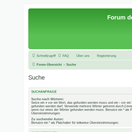
Forum d
Schnellzugriff
FAQ
Über uns
Registrierung
Foren-Übersicht
Suche
Suche
SUCHANFRAGE
Suche nach Wörtern:
Setze ein
+
vor ein Wort, das gefunden werden muss und ein
-
vor ein 
gefunden werden darf. Verwende mehrere Wörter getrennt durch
|
inne
wenn nur eines der Wörter gefunden werden muss. Benutze ein * als Pla
Übereinstimmungen.
Zu suchender Autor:
Benutze ein * als Platzhalter für teilweise Übereinstimmungen.