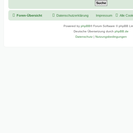
Foren-Übersicht
Datenschutzerklärung
Impressum
Alle Coo
Powered by
phpBB
® Forum Software © phpBB Lim
Deutsche Übersetzung durch
phpBB.de
Datenschutz
|
Nutzungsbedingungen