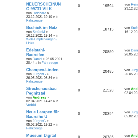
r
t
g
r
f
e
L
NEUERSCHEINUN
von
Rein
A
Z
0
19594
a
r
e
G 99731 VII K
23.12.20
g
w
r
B
t
t
f
von
Reinhard
»
n
u
e
z
23.12.2021 19:10
» in
i
t
o
i
e
e
Fahrzeuge
t
g
t
e
r
r
r
f
L
Bschieß im Netz
n
von
Stef
A
Z
0
18715
a
w
r
B
e
von
StefanM
»
16.12.20
g
e
t
t
f
16.12.2021 19:14
» in
n
u
i
o
i
z
Web-Empfehlungen /
t
t
e
e
Links
r
t
g
r
f
e
a
r
L
Edelstahl-
von
Dani
n
A
Z
0
20850
g
w
r
B
e
t
f
Radreifen
26.05.20
e
t
von
Daniel
»
26.05.2021
n
u
i
z
o
i
e
e
20:44
» in
Fahrzeuge
t
t
t
g
r
e
r
f
L
Champex-Linden
n
von
Jür
A
Z
0
20485
a
r
e
von
JürgenG
»
26.05.20
g
w
r
B
t
t
f
26.05.2021 08:34
» in
n
u
e
z
Fahrzeuge
i
o
i
t
e
e
t
t
g
e
L
Streckenausbau
von
And
A
Z
0
21528
r
r
f
r
e
Pegnitztal
n
02.04.20
a
w
r
B
t
von
Andreas
»
g
n
u
e
z
t
f
02.04.2021 14:42
» in
i
t
o
i
Vorbild
t
g
t
e
e
e
r
r
r
f
L
Neue Lampen für
von
Jür
A
Z
0
20394
a
w
r
B
e
n
Baureihe U
05.02.20
g
e
t
t
f
von
JürgenG
»
n
u
i
o
i
z
05.02.2021 19:22
» in
t
t
e
e
Fahrzeuge
r
t
g
r
f
e
a
r
L
Muesum Digital
n
von
And
g
A
Z
0
20785
w
r
B
t
f