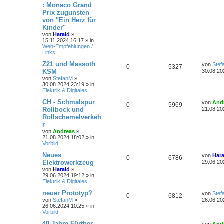
w
r
B
t
t
f
: Monaco Grand
n
u
e
z
Prix zugunsten
i
t
o
i
e
e
t
g
t
e
von "Ein Herz für
r
r
r
f
Kinder"
n
a
w
r
B
von
Harald
»
g
e
t
f
15.11.2024 16:17
» in
i
o
i
Web-Empfehlungen /
t
Links
e
e
r
r
f
a
L
Z21 und Massoth
von
Stef
n
A
Z
0
5327
g
e
t
f
KSM
30.08.20
t
von
StefanM
»
n
u
z
e
e
30.08.2024 23:19
» in
t
Elektrik & Digitales
t
g
e
n
r
L
CH - Schmalspur
von
And
A
Z
0
5969
w
r
B
e
Rollbock und
21.08.20
e
t
Rollschemelverkeh
n
u
i
o
i
z
t
r
t
r
t
g
r
f
e
von
Andreas
»
a
r
21.08.2024 18:02
» in
g
w
r
B
Vorbild
t
f
e
L
Neues
i
von
Hara
o
i
e
A
e
Z
0
6786
e
t
Elektrowerkzeug
29.06.20
t
r
r
f
von
Harald
»
n
n
u
z
a
29.06.2024 19:12
» in
t
g
Elektrik & Digitales
t
f
t
g
e
r
L
neuer Prototyp?
von
Stef
e
A
e
Z
0
6812
w
r
B
e
von
StefanM
»
26.06.20
e
t
26.06.2024 10:25
» in
n
n
u
i
o
i
z
Vorbild
t
t
r
t
g
r
f
e
L
40 Jahre Fürther
von
And