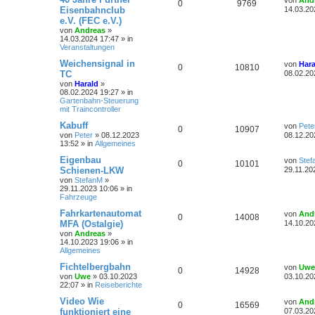
A
Z
0
9769
a
r
e
Eisenbahnclub
14.03.20
g
w
r
B
t
t
f
e.V. (FEC e.V.)
n
u
e
z
von
Andreas
»
i
t
o
i
e
e
14.03.2024 17:47
» in
t
g
t
e
Veranstaltungen
r
r
r
f
n
a
w
r
B
L
Weichensignal in
von
Hara
g
e
A
Z
0
10810
t
f
e
TC
08.02.20
i
o
i
t
t
von
Harald
»
n
u
e
e
z
r
08.02.2024 19:27
» in
r
f
t
a
Gartenbahn-Steuerung
t
g
e
n
g
mit Traincontroller
t
f
r
w
r
B
L
Kabuff
von
Pete
A
Z
0
10907
e
e
e
e
von
Peter
»
08.12.2023
08.12.20
i
o
i
t
13:52
» in
Allgemeines
n
u
t
n
z
r
r
f
t
L
Eigenbau
von
Stef
A
Z
0
10101
a
t
g
e
e
Schienen-LKW
29.11.20
g
r
t
t
f
von
StefanM
»
n
u
w
r
B
z
29.11.2023 10:06
» in
e
t
e
e
Fahrzeuge
t
g
i
e
o
i
t
r
L
Fahrkartenautomat
n
von
And
A
Z
0
14008
r
w
r
B
r
f
e
MFA (Ostalgie)
14.10.20
a
e
t
von
Andreas
»
g
n
u
i
o
i
z
t
f
14.10.2023 19:06
» in
t
t
Allgemeines
r
t
g
r
f
e
e
e
a
r
L
Fichtelbergbahn
von
Uwe
g
A
Z
0
14928
w
r
B
t
f
e
n
von
Uwe
»
03.10.2023
03.10.20
e
t
22:07
» in
Reiseberichte
n
u
i
o
i
e
e
z
t
t
L
Video Wie
von
And
A
Z
0
16569
r
t
g
r
f
e
e
n
funktioniert eine
07.03.20
a