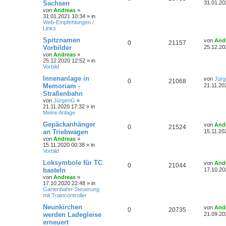
e
Sachsen
31.01.20
e
t
von
Andreas
»
n
u
i
o
i
e
e
z
31.01.2021 10:34
» in
t
t
Web-Empfehlungen /
r
t
g
r
f
e
n
Links
a
r
g
w
r
B
t
f
L
Spitznamen
von
And
A
Z
0
21157
e
e
Vorbilder
25.12.20
i
o
i
e
e
t
von
Andreas
»
n
u
t
z
25.12.2020 12:52
» in
r
r
f
t
n
Vorbild
a
t
g
e
g
r
t
f
L
Innenanlage in
von
Jür
A
Z
0
21068
w
r
B
e
Memoriam -
21.11.20
e
e
e
t
Straßenbahn
n
u
i
o
i
z
t
von
JürgenG
»
t
n
r
21.11.2020 17:32
» in
t
g
r
f
e
a
Meine Anlage
r
g
w
r
B
t
f
L
Gepäckanhänger
von
And
e
A
Z
0
21524
e
an Triebwagen
15.11.20
i
o
i
e
e
t
t
von
Andreas
»
n
u
z
r
15.11.2020 00:38
» in
r
f
n
t
a
Vorbild
t
g
e
g
t
f
r
L
Loksymbole für TC
von
And
A
Z
0
21044
w
r
B
e
basteln
17.10.20
e
e
e
t
von
Andreas
»
n
u
i
o
i
z
17.10.2020 22:48
» in
t
n
t
Gartenbahn-Steuerung
r
t
g
r
f
e
mit Traincontroller
a
r
g
w
r
B
t
f
L
Neunkirchen
von
And
A
Z
0
20735
e
e
werden Ladegleise
21.09.20
i
o
i
e
e
t
erneuert
n
u
t
z