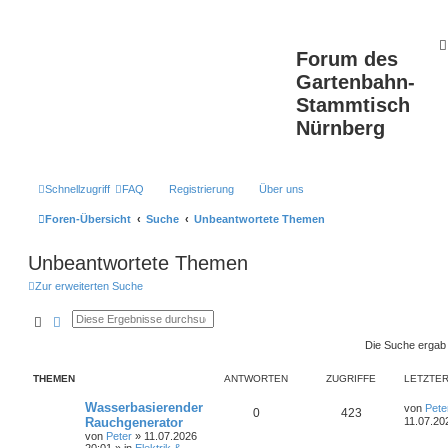
Forum des
Gartenbahn-
Stammtisch
Nürnberg
Schnellzugriff
FAQ
Registrierung
Über uns
Foren-Übersicht
Suche
Unbeantwortete Themen
Unbeantwortete Themen
Zur erweiterten Suche
Suche
Erweiterte Suche
Die Suche ergab
THEMEN
ANTWORTEN
ZUGRIFFE
LETZTER
L
Wasserbasierender
von
Pete
A
Z
0
423
e
Rauchgenerator
11.07.20
t
von
Peter
»
11.07.2026
n
u
z
20:01
» in
Elektrik &