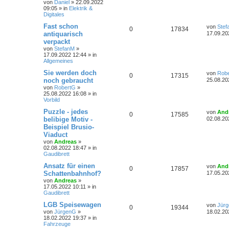
von
Daniel
»
22.09.2022
n
u
t
z
09:05
» in
Elektrik &
r
r
f
t
Digitales
a
t
g
e
g
r
t
f
L
Fast schon
von
Stef
A
Z
0
17834
w
r
B
e
antiquarisch
17.09.20
e
e
e
t
verpackt
n
u
i
o
i
z
t
von
StefanM
»
t
n
r
17.09.2022 12:44
» in
t
g
r
f
e
a
Allgemeines
r
g
w
r
B
t
f
L
Sie werden doch
von
Rob
e
A
Z
0
17315
e
noch gebraucht
25.08.20
i
o
i
e
e
t
t
von
RobertG
»
n
u
z
r
25.08.2022 16:08
» in
r
f
n
t
a
Vorbild
t
g
e
g
t
f
r
L
Puzzle - jedes
von
And
A
Z
0
17585
w
r
B
e
belibige Motiv -
02.08.20
e
e
e
t
Beispiel Brusio-
n
u
i
o
i
z
t
Viaduct
n
t
r
t
g
r
f
e
von
Andreas
»
a
r
02.08.2022 18:47
» in
g
w
r
B
Gaudibrett
t
f
e
L
Ansatz für einen
i
von
And
o
i
e
A
e
Z
0
17857
e
t
Schattenbahnhof?
17.05.20
t
r
r
f
von
Andreas
»
n
n
u
z
a
17.05.2022 10:11
» in
t
g
Gaudibrett
t
f
t
g
e
r
L
LGB Speisewagen
von
Jür
e
A
e
Z
0
19344
w
r
B
e
von
JürgenG
»
18.02.20
e
t
18.02.2022 19:37
» in
n
n
u
i
o
i
z
Fahrzeuge
t
t