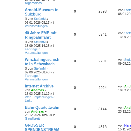
e
e
e
Allgemeines
i
o
i
t
n
L
Arnold-Museum in
von
Stef
A
Z
0
2898
r
r
f
e
Sulzbürg
08.01.20
a
t
n
u
g
von
StefanM
»
z
t
f
08.01.2026 08:17
» in
t
Veranstaltungen
t
g
e
e
e
r
L
40 Jahre FME mit
von
Stef
w
r
B
A
Z
0
5341
n
e
Ringbahnfahrt
13.09.20
e
t
i
o
i
n
u
von
StefanM
»
z
t
13.09.2025 14:25
» in
t
r
r
f
Fahrtage /
t
g
e
a
Veranstaltungen
r
g
t
f
w
r
B
L
Winzbahngeschich
von
Stef
e
A
Z
0
2701
e
te in Schwabach
09.09.20
i
e
e
o
i
t
t
n
u
von
StefanM
»
z
r
n
r
f
09.09.2025 08:40
» in
t
a
Fahrtage /
t
g
e
g
Veranstaltungen
t
f
r
w
r
B
L
Internet Archive
von
And
e
e
A
e
Z
0
2924
e
von
Andreas
»
18.03.20
i
o
i
t
18.03.2025 21:19
» in
t
n
n
u
z
Web-Empfehlungen /
r
r
f
t
Links
a
t
g
e
g
t
f
r
L
Bahn-Quartettwahn
von
And
A
Z
0
8144
w
r
B
e
von
Andreas
»
23.12.20
e
e
e
t
23.12.2024 18:46
» in
n
u
i
z
o
i
Gaudibrett
t
t
n
t
g
r
e
L
GROSSER
r
f
von
Hara
A
Z
0
4518
a
r
e
SPENDENSTREAM
15.11.20
g