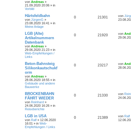
r
von
Andreas
»
r
f
t
n
a
21.09.2020 20:06
» in
t
g
e
g
Vorbild
r
t
f
w
r
B
L
Härtsfeldbahn
von
Jür
e
A
Z
0
21301
e
e
e
von
JürgenG
»
23.08.20
i
o
i
t
23.08.2020 16:41
» in
t
n
u
n
z
Meine Anlage
r
r
f
t
a
t
g
e
L
LGB (Alte)
von
And
g
A
Z
0
21920
t
f
r
e
Artikelnummern
29.06.20
w
r
B
t
Datenbank
n
u
e
e
e
z
von
Andreas
»
i
t
o
i
29.06.2020 21:23
» in
t
g
t
e
n
Web-Empfehlungen /
r
r
r
f
Links
a
w
r
B
g
e
t
f
L
Beton-Bahnsteig
von
And
i
A
Z
0
o
23217
i
e
Silikonkautschukf
28.06.20
t
e
e
t
r
orm
n
u
r
f
z
a
von
Andreas
»
t
n
g
28.06.2020 18:55
» in
t
g
t
f
e
Gebäude und andere
r
Bauwerke
w
r
B
e
e
e
L
BROCKENBAHN
von
Rein
i
A
Z
0
o
21330
i
n
e
FÄHRT WIEDER
24.06.20
t
t
r
von
Reinhard
»
n
u
r
f
z
a
24.06.2020 16:26
» in
t
g
Reiseberichte
t
g
t
f
e
r
L
LGB in USA
von
Ralf
A
Z
0
21389
w
r
B
e
e
e
von
Ralf
»
12.06.2020
12.06.20
e
t
16:01
» in
Web-
n
u
i
o
i
n
z
Empfehlungen / Links
t
t