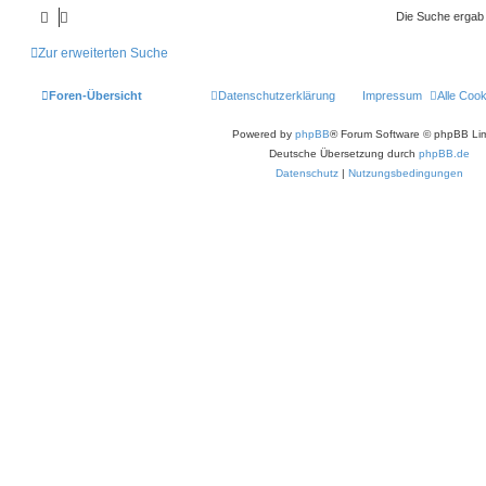
r
t
g
r
f
e
a
Die Suche ergab
r
g
w
r
B
t
f
e
Zur erweiterten Suche
i
o
i
e
e
t
r
r
f
n
Foren-Übersicht
Datenschutzerklärung
Impressum
Alle Coo
a
g
t
f
Powered by
phpBB
® Forum Software © phpBB Lim
e
e
Deutsche Übersetzung durch
phpBB.de
Datenschutz
n
|
Nutzungsbedingungen