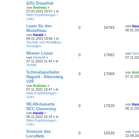
r
t
(US) Diesellok
g
n
u
w
r
B
z
t
f
von
Andreas
»
e
t
07.03.2023 20:57
» in
t
g
i
e
o
i
e
e
Web-Empfehlungen /
t
r
Links
r
w
r
B
r
f
n
a
e
L
Laser für den
von
Hara
g
i
A
Z
0
o
16793
i
t
f
e
Modellbau
06.01.20
t
t
r
von
Harald
»
n
u
r
f
e
e
z
a
06.01.2023 19:56
» in
t
g
Technik und Modellbau -
t
g
t
f
e
n
Sonstiges
r
w
r
B
e
e
L
Wiener Linien
von
Stef
A
Z
0
17662
e
e
von
StefanM
»
07.11.20
i
o
i
n
t
07.11.2022 21:43
» in
n
u
t
z
Vorbild
r
r
f
t
a
t
g
e
L
Schmalspurbahn
von
And
A
Z
0
17069
g
r
e
t
f
Nagold - Altensteig
07.11.20
w
r
B
t
V29
n
u
e
z
e
e
von
Andreas
»
i
t
o
i
07.11.2022 18:47
» in
t
g
t
e
n
Web-Empfehlungen /
r
r
r
f
Links
a
w
r
B
g
e
t
f
L
WLAN-basierte
von
Hara
i
A
Z
0
o
17026
i
e
DCC-Steuerung
06.11.20
t
e
e
t
r
von
Harald
»
n
u
r
f
z
a
06.11.2022 16:19
» in
t
n
g
Web-Empfehlungen /
t
g
t
f
e
Links
r
w
r
B
e
e
L
Grenzen des
von
Dani
A
Z
0
16539
e
e
LocoNets
22.09.20
i
o
i
n
t