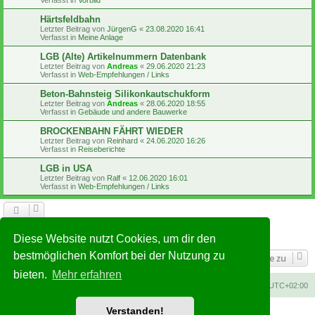
Härtsfeldbahn
Letzter Beitrag von
JürgenG
«
23.08.2020 16:41
Verfasst in
Meine Anlage
LGB (Alte) Artikelnummern Datenbank
Letzter Beitrag von
Andreas
«
29.06.2020 21:23
Verfasst in
Web-Empfehlungen / Links
Beton-Bahnsteig Silikonkautschukform
Letzter Beitrag von
Andreas
«
28.06.2020 18:55
Verfasst in
Gebäude und andere Bauwerke
BROCKENBAHN FÄHRT WIEDER
Letzter Beitrag von
Reinhard
«
24.06.2020 16:26
Verfasst in
Reiseberichte
LGB in USA
Letzter Beitrag von
Ralf
«
12.06.2020 16:01
Verfasst in
Web-Empfehlungen / Links
1
2
3
4
5
6
Nächste
Die Suche ergab 252 Treffer
Diese Website nutzt Cookies, um dir den
bestmöglichen Komfort bei der Nutzung zu
Gehe zu
bieten.
Mehr erfahren
Foren-Übersicht
Alle Zeiten sind
UTC+02:00
Verstanden!
Powered by
phpBB
® Forum Software © phpBB Limited