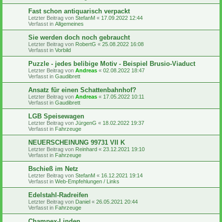
Fast schon antiquarisch verpackt
Letzter Beitrag von
StefanM
«
17.09.2022 12:44
Verfasst in
Allgemeines
Sie werden doch noch gebraucht
Letzter Beitrag von
RobertG
«
25.08.2022 16:08
Verfasst in
Vorbild
Puzzle - jedes belibige Motiv - Beispiel Brusio-Viaduct
Letzter Beitrag von
Andreas
«
02.08.2022 18:47
Verfasst in
Gaudibrett
Ansatz für einen Schattenbahnhof?
Letzter Beitrag von
Andreas
«
17.05.2022 10:11
Verfasst in
Gaudibrett
LGB Speisewagen
Letzter Beitrag von
JürgenG
«
18.02.2022 19:37
Verfasst in
Fahrzeuge
NEUERSCHEINUNG 99731 VII K
Letzter Beitrag von
Reinhard
«
23.12.2021 19:10
Verfasst in
Fahrzeuge
Bschieß im Netz
Letzter Beitrag von
StefanM
«
16.12.2021 19:14
Verfasst in
Web-Empfehlungen / Links
Edelstahl-Radreifen
Letzter Beitrag von
Daniel
«
26.05.2021 20:44
Verfasst in
Fahrzeuge
Champex-Linden