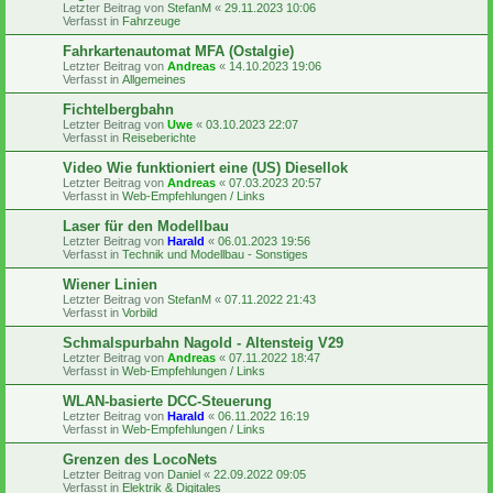
Letzter Beitrag von
StefanM
«
29.11.2023 10:06
Verfasst in
Fahrzeuge
Fahrkartenautomat MFA (Ostalgie)
Letzter Beitrag von
Andreas
«
14.10.2023 19:06
Verfasst in
Allgemeines
Fichtelbergbahn
Letzter Beitrag von
Uwe
«
03.10.2023 22:07
Verfasst in
Reiseberichte
Video Wie funktioniert eine (US) Diesellok
Letzter Beitrag von
Andreas
«
07.03.2023 20:57
Verfasst in
Web-Empfehlungen / Links
Laser für den Modellbau
Letzter Beitrag von
Harald
«
06.01.2023 19:56
Verfasst in
Technik und Modellbau - Sonstiges
Wiener Linien
Letzter Beitrag von
StefanM
«
07.11.2022 21:43
Verfasst in
Vorbild
Schmalspurbahn Nagold - Altensteig V29
Letzter Beitrag von
Andreas
«
07.11.2022 18:47
Verfasst in
Web-Empfehlungen / Links
WLAN-basierte DCC-Steuerung
Letzter Beitrag von
Harald
«
06.11.2022 16:19
Verfasst in
Web-Empfehlungen / Links
Grenzen des LocoNets
Letzter Beitrag von
Daniel
«
22.09.2022 09:05
Verfasst in
Elektrik & Digitales