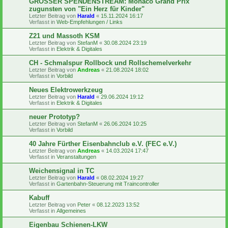
GROSSER SPENDENSTREAM: Monaco Grand Prix
zugunsten von "Ein Herz für Kinder"
Letzter Beitrag von
Harald
«
15.11.2024 16:17
Verfasst in
Web-Empfehlungen / Links
Z21 und Massoth KSM
Letzter Beitrag von
StefanM
«
30.08.2024 23:19
Verfasst in
Elektrik & Digitales
CH - Schmalspur Rollbock und Rollschemelverkehr
Letzter Beitrag von
Andreas
«
21.08.2024 18:02
Verfasst in
Vorbild
Neues Elektrowerkzeug
Letzter Beitrag von
Harald
«
29.06.2024 19:12
Verfasst in
Elektrik & Digitales
neuer Prototyp?
Letzter Beitrag von
StefanM
«
26.06.2024 10:25
Verfasst in
Vorbild
40 Jahre Fürther Eisenbahnclub e.V. (FEC e.V.)
Letzter Beitrag von
Andreas
«
14.03.2024 17:47
Verfasst in
Veranstaltungen
Weichensignal in TC
Letzter Beitrag von
Harald
«
08.02.2024 19:27
Verfasst in
Gartenbahn-Steuerung mit Traincontroller
Kabuff
Letzter Beitrag von
Peter
«
08.12.2023 13:52
Verfasst in
Allgemeines
Eigenbau Schienen-LKW