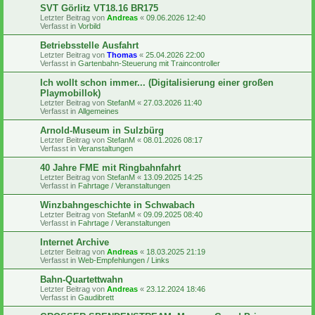
SVT Görlitz VT18.16 BR175
Letzter Beitrag von
Andreas
«
09.06.2026 12:40
Verfasst in
Vorbild
Betriebsstelle Ausfahrt
Letzter Beitrag von
Thomas
«
25.04.2026 22:00
Verfasst in
Gartenbahn-Steuerung mit Traincontroller
Ich wollt schon immer... (Digitalisierung einer großen
Playmobillok)
Letzter Beitrag von
StefanM
«
27.03.2026 11:40
Verfasst in
Allgemeines
Arnold-Museum in Sulzbürg
Letzter Beitrag von
StefanM
«
08.01.2026 08:17
Verfasst in
Veranstaltungen
40 Jahre FME mit Ringbahnfahrt
Letzter Beitrag von
StefanM
«
13.09.2025 14:25
Verfasst in
Fahrtage / Veranstaltungen
Winzbahngeschichte in Schwabach
Letzter Beitrag von
StefanM
«
09.09.2025 08:40
Verfasst in
Fahrtage / Veranstaltungen
Internet Archive
Letzter Beitrag von
Andreas
«
18.03.2025 21:19
Verfasst in
Web-Empfehlungen / Links
Bahn-Quartettwahn
Letzter Beitrag von
Andreas
«
23.12.2024 18:46
Verfasst in
Gaudibrett