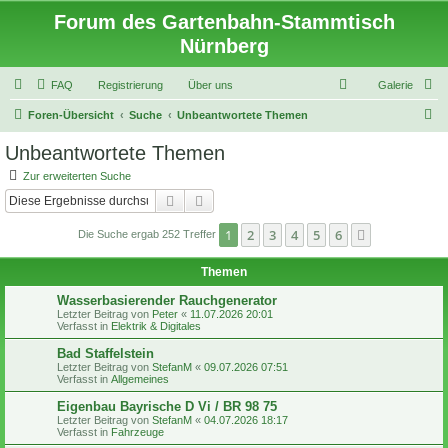
Forum des Gartenbahn-Stammtisch
Nürnberg
FAQ
Registrierung
Über uns
Galerie
S
Foren-Übersicht
Suche
Unbeantwortete Themen
u
Unbeantwortete Themen
c
Zur erweiterten Suche
h
Suche
Erweiterte Suche
e
1
2
3
4
5
6
Nächste
Die Suche ergab 252 Treffer
Themen
Wasserbasierender Rauchgenerator
Letzter Beitrag von
Peter
«
11.07.2026 20:01
Verfasst in
Elektrik & Digitales
Bad Staffelstein
Letzter Beitrag von
StefanM
«
09.07.2026 07:51
Verfasst in
Allgemeines
Eigenbau Bayrische D Vi / BR 98 75
Letzter Beitrag von
StefanM
«
04.07.2026 18:17
Verfasst in
Fahrzeuge