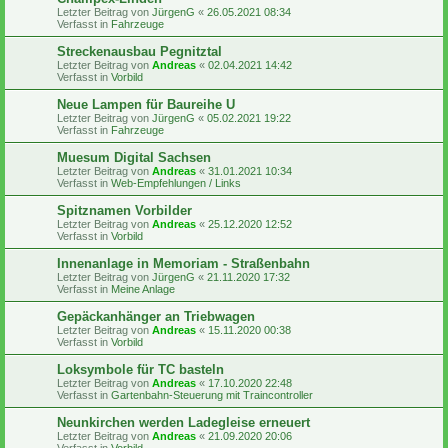
Letzter Beitrag von
JürgenG
«
26.05.2021 08:34
Verfasst in
Fahrzeuge
Streckenausbau Pegnitztal
Letzter Beitrag von
Andreas
«
02.04.2021 14:42
Verfasst in
Vorbild
Neue Lampen für Baureihe U
Letzter Beitrag von
JürgenG
«
05.02.2021 19:22
Verfasst in
Fahrzeuge
Muesum Digital Sachsen
Letzter Beitrag von
Andreas
«
31.01.2021 10:34
Verfasst in
Web-Empfehlungen / Links
Spitznamen Vorbilder
Letzter Beitrag von
Andreas
«
25.12.2020 12:52
Verfasst in
Vorbild
Innenanlage in Memoriam - Straßenbahn
Letzter Beitrag von
JürgenG
«
21.11.2020 17:32
Verfasst in
Meine Anlage
Gepäckanhänger an Triebwagen
Letzter Beitrag von
Andreas
«
15.11.2020 00:38
Verfasst in
Vorbild
Loksymbole für TC basteln
Letzter Beitrag von
Andreas
«
17.10.2020 22:48
Verfasst in
Gartenbahn-Steuerung mit Traincontroller
Neunkirchen werden Ladegleise erneuert
Letzter Beitrag von
Andreas
«
21.09.2020 20:06
Verfasst in
Vorbild