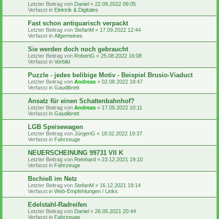
Letzter Beitrag von
Daniel
«
22.09.2022 09:05
Verfasst in
Elektrik & Digitales
Fast schon antiquarisch verpackt
Letzter Beitrag von
StefanM
«
17.09.2022 12:44
Verfasst in
Allgemeines
Sie werden doch noch gebraucht
Letzter Beitrag von
RobertG
«
25.08.2022 16:08
Verfasst in
Vorbild
Puzzle - jedes belibige Motiv - Beispiel Brusio-Viaduct
Letzter Beitrag von
Andreas
«
02.08.2022 18:47
Verfasst in
Gaudibrett
Ansatz für einen Schattenbahnhof?
Letzter Beitrag von
Andreas
«
17.05.2022 10:11
Verfasst in
Gaudibrett
LGB Speisewagen
Letzter Beitrag von
JürgenG
«
18.02.2022 19:37
Verfasst in
Fahrzeuge
NEUERSCHEINUNG 99731 VII K
Letzter Beitrag von
Reinhard
«
23.12.2021 19:10
Verfasst in
Fahrzeuge
Bschieß im Netz
Letzter Beitrag von
StefanM
«
16.12.2021 19:14
Verfasst in
Web-Empfehlungen / Links
Edelstahl-Radreifen
Letzter Beitrag von
Daniel
«
26.05.2021 20:44
Verfasst in
Fahrzeuge