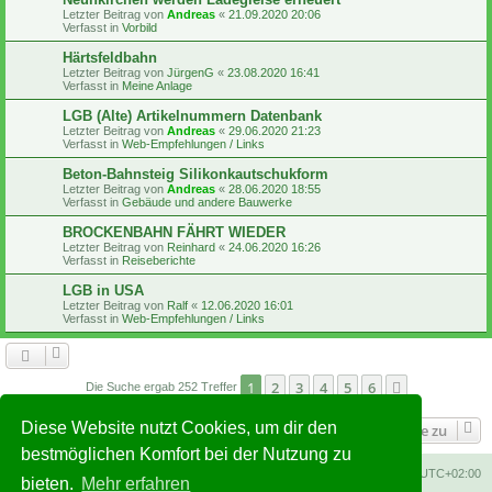
Letzter Beitrag von
Andreas
«
21.09.2020 20:06
Verfasst in
Vorbild
Härtsfeldbahn
Letzter Beitrag von
JürgenG
«
23.08.2020 16:41
Verfasst in
Meine Anlage
LGB (Alte) Artikelnummern Datenbank
Letzter Beitrag von
Andreas
«
29.06.2020 21:23
Verfasst in
Web-Empfehlungen / Links
Beton-Bahnsteig Silikonkautschukform
Letzter Beitrag von
Andreas
«
28.06.2020 18:55
Verfasst in
Gebäude und andere Bauwerke
BROCKENBAHN FÄHRT WIEDER
Letzter Beitrag von
Reinhard
«
24.06.2020 16:26
Verfasst in
Reiseberichte
LGB in USA
Letzter Beitrag von
Ralf
«
12.06.2020 16:01
Verfasst in
Web-Empfehlungen / Links
1
2
3
4
5
6
Nächste
Die Suche ergab 252 Treffer
Diese Website nutzt Cookies, um dir den
Gehe zu
bestmöglichen Komfort bei der Nutzung zu
Foren-Übersicht
Alle Cookies löschen
Alle Zeiten sind
UTC+02:00
bieten.
Mehr erfahren