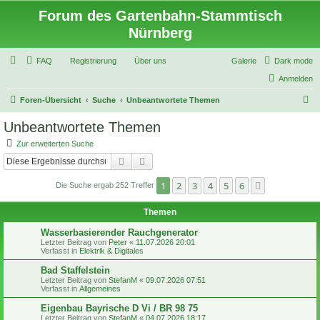
Forum des Gartenbahn-Stammtisch
Nürnberg
FAQ
Registrierung
Über uns
Galerie
Dark mode
Anmelden
S
Foren-Übersicht
Suche
Unbeantwortete Themen
u
Unbeantwortete Themen
c
Zur erweiterten Suche
h
Suche
Erweiterte Suche
e
1
2
3
4
5
6
Nächste
Die Suche ergab 252 Treffer
Themen
Wasserbasierender Rauchgenerator
Letzter Beitrag von
Peter
«
11.07.2026 20:01
Verfasst in
Elektrik & Digitales
Bad Staffelstein
Letzter Beitrag von
StefanM
«
09.07.2026 07:51
Verfasst in
Allgemeines
Eigenbau Bayrische D Vi / BR 98 75
Letzter Beitrag von
StefanM
«
04.07.2026 18:17