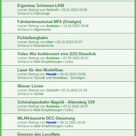
Eigenbau Schienen-LKW
Letzter Beitrag von
StefanM
«
29.11.2023 10:06
Verfasst in
Fahrzeuge
Fahrkartenautomat MFA (Ostalgie)
Letzter Beitrag von
Andreas
«
14.10.2023 19:06
Verfasst in
Allgemeines
Fichtelbergbahn
Letzter Beitrag von
Uwe
«
03.10.2023 22:07
Verfasst in
Reiseberichte
Video Wie funktioniert eine (US) Diesellok
Letzter Beitrag von
Andreas
«
07.03.2023 20:57
Verfasst in
Web-Empfehlungen / Links
Laser für den Modellbau
Letzter Beitrag von
Harald
«
06.01.2023 19:56
Verfasst in
Technik und Modellbau - Sonstiges
Wiener Linien
Letzter Beitrag von
StefanM
«
07.11.2022 21:43
Verfasst in
Vorbild
Schmalspurbahn Nagold - Altensteig V29
Letzter Beitrag von
Andreas
«
07.11.2022 18:47
Verfasst in
Web-Empfehlungen / Links
WLAN-basierte DCC-Steuerung
Letzter Beitrag von
Harald
«
06.11.2022 16:19
Verfasst in
Web-Empfehlungen / Links
Grenzen des LocoNets