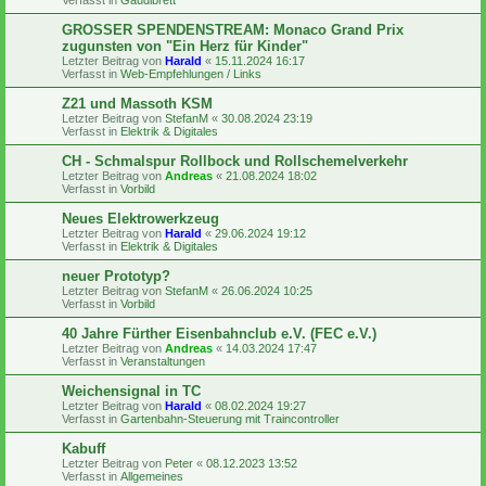
GROSSER SPENDENSTREAM: Monaco Grand Prix
zugunsten von "Ein Herz für Kinder"
Letzter Beitrag von
Harald
«
15.11.2024 16:17
Verfasst in
Web-Empfehlungen / Links
Z21 und Massoth KSM
Letzter Beitrag von
StefanM
«
30.08.2024 23:19
Verfasst in
Elektrik & Digitales
CH - Schmalspur Rollbock und Rollschemelverkehr
Letzter Beitrag von
Andreas
«
21.08.2024 18:02
Verfasst in
Vorbild
Neues Elektrowerkzeug
Letzter Beitrag von
Harald
«
29.06.2024 19:12
Verfasst in
Elektrik & Digitales
neuer Prototyp?
Letzter Beitrag von
StefanM
«
26.06.2024 10:25
Verfasst in
Vorbild
40 Jahre Fürther Eisenbahnclub e.V. (FEC e.V.)
Letzter Beitrag von
Andreas
«
14.03.2024 17:47
Verfasst in
Veranstaltungen
Weichensignal in TC
Letzter Beitrag von
Harald
«
08.02.2024 19:27
Verfasst in
Gartenbahn-Steuerung mit Traincontroller
Kabuff
Letzter Beitrag von
Peter
«
08.12.2023 13:52
Verfasst in
Allgemeines