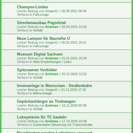
Champex-Linden
Letzter Beitrag von
JürgenG
«
26.05.2021 08:34
Verfasst in
Fahrzeuge
Streckenausbau Pegnitztal
Letzter Beitrag von
Andreas
«
02.04.2021 14:42
Verfasst in
Vorbild
Neue Lampen für Baureihe U
Letzter Beitrag von
JürgenG
«
05.02.2021 19:22
Verfasst in
Fahrzeuge
Muesum Digital Sachsen
Letzter Beitrag von
Andreas
«
31.01.2021 10:34
Verfasst in
Web-Empfehlungen / Links
Spitznamen Vorbilder
Letzter Beitrag von
Andreas
«
25.12.2020 12:52
Verfasst in
Vorbild
Innenanlage in Memoriam - Straßenbahn
Letzter Beitrag von
JürgenG
«
21.11.2020 17:32
Verfasst in
Meine Anlage
Gepäckanhänger an Triebwagen
Letzter Beitrag von
Andreas
«
15.11.2020 00:38
Verfasst in
Vorbild
Loksymbole für TC basteln
Letzter Beitrag von
Andreas
«
17.10.2020 22:48
Verfasst in
Gartenbahn-Steuerung mit Traincontroller
Neunkirchen werden Ladegleise erneuert