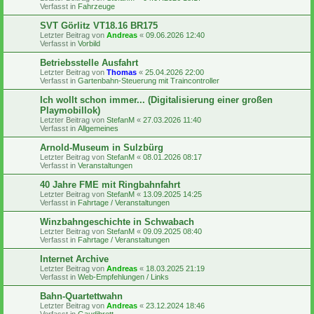
Verfasst in
Fahrzeuge
SVT Görlitz VT18.16 BR175
Letzter Beitrag von
Andreas
«
09.06.2026 12:40
Verfasst in
Vorbild
Betriebsstelle Ausfahrt
Letzter Beitrag von
Thomas
«
25.04.2026 22:00
Verfasst in
Gartenbahn-Steuerung mit Traincontroller
Ich wollt schon immer... (Digitalisierung einer großen
Playmobillok)
Letzter Beitrag von
StefanM
«
27.03.2026 11:40
Verfasst in
Allgemeines
Arnold-Museum in Sulzbürg
Letzter Beitrag von
StefanM
«
08.01.2026 08:17
Verfasst in
Veranstaltungen
40 Jahre FME mit Ringbahnfahrt
Letzter Beitrag von
StefanM
«
13.09.2025 14:25
Verfasst in
Fahrtage / Veranstaltungen
Winzbahngeschichte in Schwabach
Letzter Beitrag von
StefanM
«
09.09.2025 08:40
Verfasst in
Fahrtage / Veranstaltungen
Internet Archive
Letzter Beitrag von
Andreas
«
18.03.2025 21:19
Verfasst in
Web-Empfehlungen / Links
Bahn-Quartettwahn
Letzter Beitrag von
Andreas
«
23.12.2024 18:46
Verfasst in
Gaudibrett