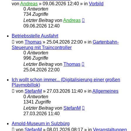
von
Andreas
»
09.06.2026 12:40
» in
Vorbild
0
Antworten
734
Zugriffe
Letzter Beitrag
von
Andreas
09.06.2026 12:40
Betriebsstelle Ausfahrt
von
Thomas
»
25.04.2026 22:00
» in
Gartenbahn-
Steuerung mit Traincontroller
0
Antworten
996
Zugriffe
Letzter Beitrag
von
Thomas
25.04.2026 22:00
Ich wollt schon immer... (Digitalisierung einer großen
Playmobillok)
von
StefanM
»
27.03.2026 11:40
» in
Allgemeines
0
Antworten
1341
Zugriffe
Letzter Beitrag
von
StefanM
27.03.2026 11:40
Arnold-Museum in Sulzbürg
von
StefanM
»
08.01.2026 08:17
» in
Veranstaltungen