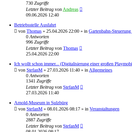
730
Zugriffe
Letzter Beitrag
von
Andreas
09.06.2026 12:40
Betriebsstelle Ausfahrt
von
Thomas
»
25.04.2026 22:00
» in
Gartenbahn-Steuerung m
0
Antworten
996
Zugriffe
Letzter Beitrag
von
Thomas
25.04.2026 22:00
Ich wollt schon immer... (Digitalisierung einer großen Playmobi
von
StefanM
»
27.03.2026 11:40
» in
Allgemeines
0
Antworten
1341
Zugriffe
Letzter Beitrag
von
StefanM
27.03.2026 11:40
Arnold-Museum in Sulzbürg
von
StefanM
»
08.01.2026 08:17
» in
Veranstaltungen
0
Antworten
2887
Zugriffe
Letzter Beitrag
von
StefanM
08.01.2026 08:17