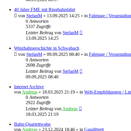
40 Jahre FME mit Ringbahnfahrt
von
StefanM
»
13.09.2025 14:25
» in
Fahrtage / Veranstaltu
0
Antworten
5337
Zugriffe
Letzter Beitrag
von
StefanM
13.09.2025 14:25
Winzbahngeschichte in Schwabach
von
StefanM
»
09.09.2025 08:40
» in
Fahrtage / Veranstaltu
0
Antworten
2698
Zugriffe
Letzter Beitrag
von
StefanM
09.09.2025 08:40
Internet Archive
von
Andreas
»
18.03.2025 21:19
» in
Web-Empfehlungen / Li
0
Antworten
2922
Zugriffe
Letzter Beitrag
von
Andreas
18.03.2025 21:19
Bahn-Quartettwahn
von
Andreas
»
23.12.2024 18:46
» in
Gaudibrett