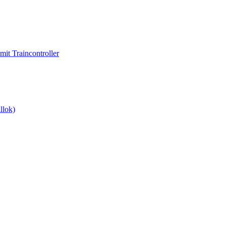
it Traincontroller
llok)