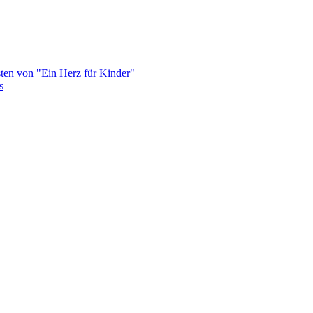
von "Ein Herz für Kinder"
s