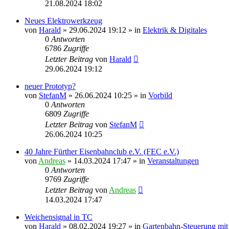
21.08.2024 18:02
Neues Elektrowerkzeug
von
Harald
»
29.06.2024 19:12
» in
Elektrik & Digitales
0
Antworten
6786
Zugriffe
Letzter Beitrag
von
Harald
29.06.2024 19:12
neuer Prototyp?
von
StefanM
»
26.06.2024 10:25
» in
Vorbild
0
Antworten
6809
Zugriffe
Letzter Beitrag
von
StefanM
26.06.2024 10:25
40 Jahre Fürther Eisenbahnclub e.V. (FEC e.V.)
von
Andreas
»
14.03.2024 17:47
» in
Veranstaltungen
0
Antworten
9769
Zugriffe
Letzter Beitrag
von
Andreas
14.03.2024 17:47
Weichensignal in TC
von
Harald
»
08.02.2024 19:27
» in
Gartenbahn-Steuerung mit 