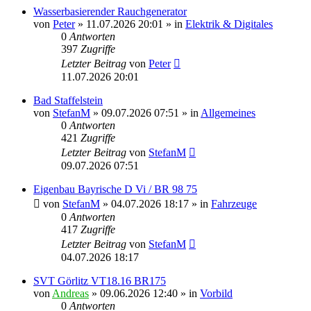
Wasserbasierender Rauchgenerator
von
Peter
»
11.07.2026 20:01
» in
Elektrik & Digitales
0
Antworten
397
Zugriffe
Letzter Beitrag
von
Peter
11.07.2026 20:01
Bad Staffelstein
von
StefanM
»
09.07.2026 07:51
» in
Allgemeines
0
Antworten
421
Zugriffe
Letzter Beitrag
von
StefanM
09.07.2026 07:51
Eigenbau Bayrische D Vi / BR 98 75
von
StefanM
»
04.07.2026 18:17
» in
Fahrzeuge
0
Antworten
417
Zugriffe
Letzter Beitrag
von
StefanM
04.07.2026 18:17
SVT Görlitz VT18.16 BR175
von
Andreas
»
09.06.2026 12:40
» in
Vorbild
0
Antworten