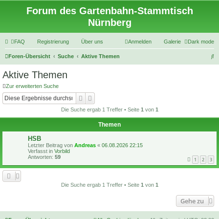
Forum des Gartenbahn-Stammtisch
Nürnberg
FAQ
Registrierung
Über uns
Anmelden
Galerie
Dark mode
S
Foren-Übersicht
Suche
Aktive Themen
u
Aktive Themen
c
Zur erweiterten Suche
h
Suche
Erweiterte Suche
e
Die Suche ergab 1 Treffer • Seite
1
von
1
Themen
HSB
Letzter Beitrag von
Andreas
«
06.08.2026 22:15
Verfasst in
Vorbild
Antworten:
59
1
2
3
Die Suche ergab 1 Treffer • Seite
1
von
1
Gehe zu