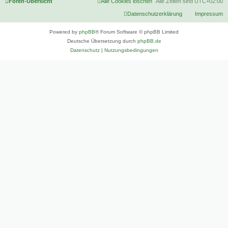
Foren-Übersicht
Alle Cookies löschen
Alle Zeiten sind
UTC+02:00
Datenschutzerklärung
Impressum
Powered by
phpBB
® Forum Software © phpBB Limited
Deutsche Übersetzung durch
phpBB.de
Datenschutz
|
Nutzungsbedingungen