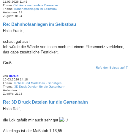
11.03.2026 11:45
Forum:
Gebäude und andere Bauwerke
Thema:
Bahnhofsanlagen im Selbstbau
Antworten:
31
Zugriffe:
8104
Re: Bahnhofsanlagen im Selbstbau
Hallo Frank,
schaut gut aus!
Ich würde die Wände von innen noch mit einem Fliesennetz verkleben,
das gäbe zusätzliche Festigkeit.
Gruß
Rufe den Beitrag auf
von
Harald
10.03.2026 14:18
Forum:
Technik und Modellbau - Sonstiges
Thema:
3D Druck Dateien für die Gartenbahn
Antworten:
8
Zugriffe:
2123
Re: 3D Druck Dateien für die Gartenbahn
Hallo Ralf,
die Lok gefällt mir auch sehr gut
Allerdings ist der Maßstab 1:13,55