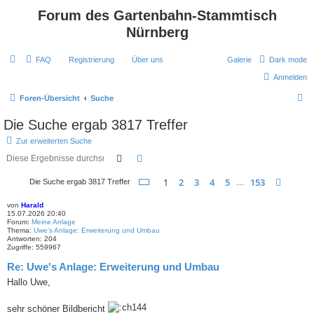
Forum des Gartenbahn-Stammtisch
Nürnberg
FAQ
Registrierung
Über uns
Galerie
Dark mode
Anmelden
S
Foren-Übersicht
Suche
u
Die Suche ergab 3817 Treffer
c
Zur erweiterten Suche
h
Suche
Erweiterte Suche
e
Seite
1
von
153
1
2
3
4
5
153
Nächs
Die Suche ergab 3817 Treffer
…
von
Harald
15.07.2026 20:40
Forum:
Meine Anlage
Thema:
Uwe's Anlage: Erweiterung und Umbau
Antworten:
204
Zugriffe:
559967
Re: Uwe's Anlage: Erweiterung und Umbau
Hallo Uwe,
sehr schöner Bildbericht