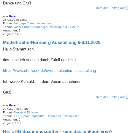
Danke und Gruß
Rufe den Beitrag auf
von
Harald
25.04.2026 11:42
Forum:
Fahrtage / Veranstaltungen
Thema:
Modell-Bahn-Nürnberg Ausstellung 6-8.11.2026
Antworten:
2
Zugriffe:
1433
Modell-Bahn-Nürnberg Ausstellung 6-8.11.2026
Hallo Stammtisch,
das habe ich soeben durch Zufall entdeckt:
https://www.ofenwerk.de/event-kalender/ ... usstellung
Ich werde Kontakt mit dem Verein aufnehmen.
Gruß
Rufe den Beitrag auf
von
Harald
22.04.2026 12:45
Forum:
Elektrik & Digitales
Thema:
UHB Spannungspuffer - kann das funktionieren?
Antworten:
6
Zugriffe:
1550
Re: UHB Spannungspuffer - kann das funktionieren?