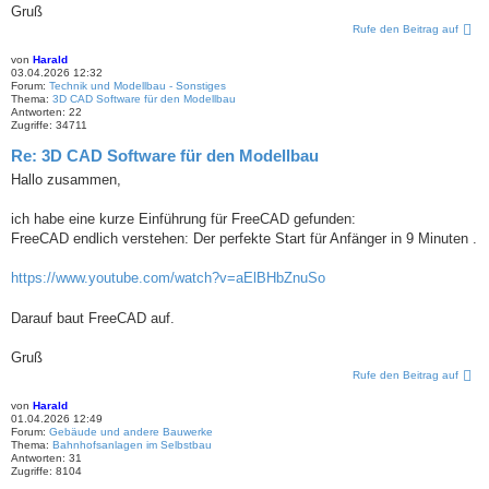
Gruß
Rufe den Beitrag auf
von
Harald
03.04.2026 12:32
Forum:
Technik und Modellbau - Sonstiges
Thema:
3D CAD Software für den Modellbau
Antworten:
22
Zugriffe:
34711
Re: 3D CAD Software für den Modellbau
Hallo zusammen,
ich habe eine kurze Einführung für FreeCAD gefunden:
FreeCAD endlich verstehen: Der perfekte Start für Anfänger in 9 Minuten .
https://www.youtube.com/watch?v=aElBHbZnuSo
Darauf baut FreeCAD auf.
Gruß
Rufe den Beitrag auf
von
Harald
01.04.2026 12:49
Forum:
Gebäude und andere Bauwerke
Thema:
Bahnhofsanlagen im Selbstbau
Antworten:
31
Zugriffe:
8104