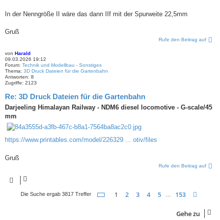
In der Nenngröße II wäre das dann IIf mit der Spurweite 22,5mm
Gruß
Rufe den Beitrag auf
von
Harald
09.03.2026 19:12
Forum:
Technik und Modellbau - Sonstiges
Thema:
3D Druck Dateien für die Gartenbahn
Antworten:
8
Zugriffe:
2123
Re: 3D Druck Dateien für die Gartenbahn
Darjeeling Himalayan Railway - NDM6 diesel locomotive - G-scale/45
mm
https://www.printables.com/model/226329 ... otiv/files
Gruß
Rufe den Beitrag auf
Seite
1
von
153
1
2
3
4
5
153
Nächs
Die Suche ergab 3817 Treffer
…
Gehe zu