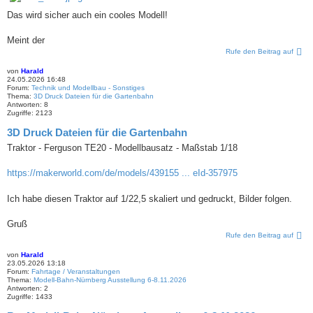
Das wird sicher auch ein cooles Modell!
Meint der
Rufe den Beitrag auf
von
Harald
24.05.2026 16:48
Forum:
Technik und Modellbau - Sonstiges
Thema:
3D Druck Dateien für die Gartenbahn
Antworten:
8
Zugriffe:
2123
3D Druck Dateien für die Gartenbahn
Traktor - Ferguson TE20 - Modellbausatz - Maßstab 1/18
https://makerworld.com/de/models/439155 ... eId-357975
Ich habe diesen Traktor auf 1/22,5 skaliert und gedruckt, Bilder folgen.
Gruß
Rufe den Beitrag auf
von
Harald
23.05.2026 13:18
Forum:
Fahrtage / Veranstaltungen
Thema:
Modell-Bahn-Nürnberg Ausstellung 6-8.11.2026
Antworten:
2
Zugriffe:
1433