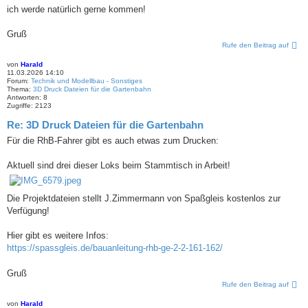
ich werde natürlich gerne kommen!
Gruß
Rufe den Beitrag auf
von
Harald
11.03.2026 14:10
Forum:
Technik und Modellbau - Sonstiges
Thema:
3D Druck Dateien für die Gartenbahn
Antworten:
8
Zugriffe:
2123
Re: 3D Druck Dateien für die Gartenbahn
Für die RhB-Fahrer gibt es auch etwas zum Drucken:
Aktuell sind drei dieser Loks beim Stammtisch in Arbeit!
Die Projektdateien stellt J.Zimmermann von Spaßgleis kostenlos zur
Verfügung!
Hier gibt es weitere Infos:
https://spassgleis.de/bauanleitung-rhb-ge-2-2-161-162/
Gruß
Rufe den Beitrag auf
von
Harald