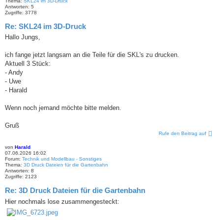
Thema:
SKL24 im 3D-Druck
Antworten:
5
Zugriffe:
3778
Re: SKL24 im 3D-Druck
Hallo Jungs,
ich fange jetzt langsam an die Teile für die SKL's zu drucken.
Aktuell 3 Stück:
- Andy
- Uwe
- Harald
Wenn noch jemand möchte bitte melden.
Gruß
Rufe den Beitrag auf
von
Harald
07.06.2026 16:02
Forum:
Technik und Modellbau - Sonstiges
Thema:
3D Druck Dateien für die Gartenbahn
Antworten:
8
Zugriffe:
2123
Re: 3D Druck Dateien für die Gartenbahn
Hier nochmals lose zusammengesteckt: