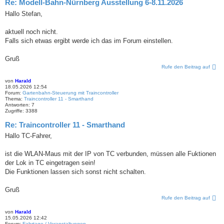
Re: Modell-Bahn-Nürnberg Ausstellung 6-8.11.2026
Hallo Stefan,
aktuell noch nicht.
Falls sich etwas ergibt werde ich das im Forum einstellen.
Gruß
Rufe den Beitrag auf
von
Harald
18.05.2026 12:54
Forum:
Gartenbahn-Steuerung mit Traincontroller
Thema:
Traincontroller 11 - Smarthand
Antworten:
7
Zugriffe:
3388
Re: Traincontroller 11 - Smarthand
Hallo TC-Fahrer,
ist die WLAN-Maus mit der IP von TC verbunden, müssen alle Fuktionen
der Lok in TC eingetragen sein!
Die Funktionen lassen sich sonst nicht schalten.
Gruß
Rufe den Beitrag auf
von
Harald
15.05.2026 12:42
Forum:
Fahrtage / Veranstaltungen