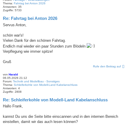
Thema:
Fahrtag bei Anton 2026
Antworten:
35
Zugriffe:
5733
Re: Fahrtag bei Anton 2026
Servus Anton,
schön war's!
Vielen Dank für den schönen Fahrtag.
Endlich mal wieder ein paar Stunden zum Blödeln
Verpflegung wie immer spitze!
Gruß
Rufe den Beitrag auf
von
Harald
06.05.2026 21:12
Forum:
Technik und Modellbau - Sonstiges
Thema:
Schleiferkohle von Modell-Land Kabelanschluss
Antworten:
4
Zugriffe:
2808
Re: Schleiferkohle von Modell-Land Kabelanschluss
Hallo Frank,
kannst Du uns die Seite bitte einscannen und in den internen Bereich
einstellen, damit wir das auch lesen können?