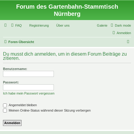
Forum des Gartenbahn-Stammtisch
Nürnberg
FAQ
Registrierung
Über uns
Galerie
Dark mode
Anmelden
S
Foren-Übersicht
u
Du musst dich anmelden, um in diesem Forum Beiträge zu
c
zitieren.
h
Benutzername:
e
Passwort:
Ich habe mein Passwort vergessen
Angemeldet bleiben
Meinen Online-Status während dieser Sitzung verbergen