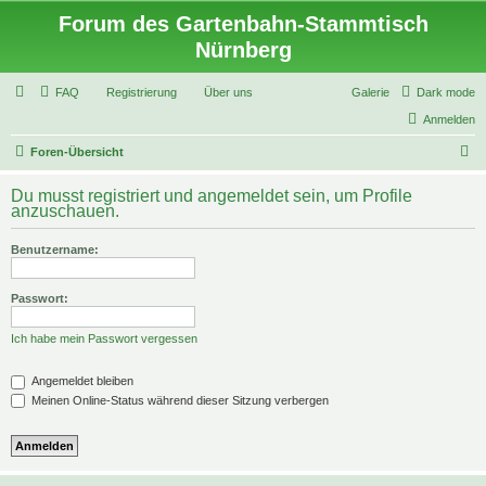
Forum des Gartenbahn-Stammtisch
Nürnberg
FAQ
Registrierung
Über uns
Galerie
Dark mode
Anmelden
S
Foren-Übersicht
u
Du musst registriert und angemeldet sein, um Profile
c
anzuschauen.
h
Benutzername:
e
Passwort:
Ich habe mein Passwort vergessen
Angemeldet bleiben
Meinen Online-Status während dieser Sitzung verbergen