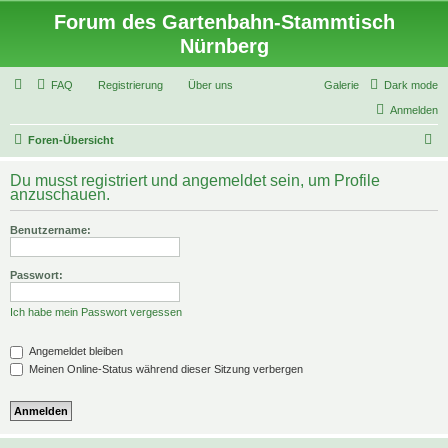
Forum des Gartenbahn-Stammtisch
Nürnberg
FAQ
Registrierung
Über uns
Galerie
Dark mode
Anmelden
S
Foren-Übersicht
u
Du musst registriert und angemeldet sein, um Profile
c
anzuschauen.
h
Benutzername:
e
Passwort:
Ich habe mein Passwort vergessen
Angemeldet bleiben
Meinen Online-Status während dieser Sitzung verbergen