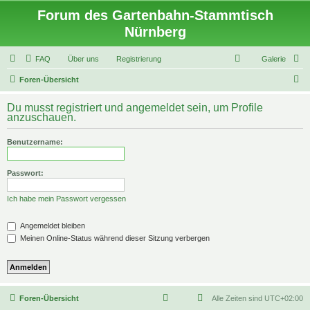
Forum des Gartenbahn-Stammtisch
Nürnberg
FAQ
Über uns
Registrierung
Galerie
S
Foren-Übersicht
u
Du musst registriert und angemeldet sein, um Profile
c
anzuschauen.
h
Benutzername:
e
Passwort:
Ich habe mein Passwort vergessen
Angemeldet bleiben
Meinen Online-Status während dieser Sitzung verbergen
Foren-Übersicht
Alle Zeiten sind
UTC+02:00