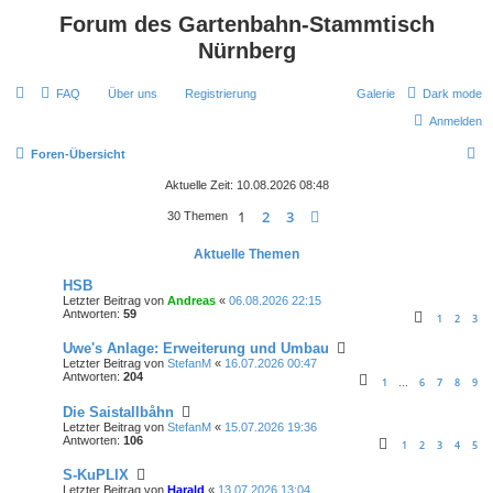
Forum des Gartenbahn-Stammtisch
Nürnberg
FAQ
Über uns
Registrierung
Galerie
Dark mode
Anmelden
S
Foren-Übersicht
u
Aktuelle Zeit: 10.08.2026 08:48
c
1
2
3
Nächste
30 Themen
h
Aktuelle Themen
e
HSB
Letzter Beitrag von
Andreas
«
06.08.2026 22:15
Antworten:
59
1
2
3
Uwe's Anlage: Erweiterung und Umbau
Letzter Beitrag von
StefanM
«
16.07.2026 00:47
Antworten:
204
1
6
7
8
9
…
Die Saistallbåhn
Letzter Beitrag von
StefanM
«
15.07.2026 19:36
Antworten:
106
1
2
3
4
5
S-KuPLIX
Letzter Beitrag von
Harald
«
13.07.2026 13:04