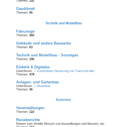
Themen:
116
Gaudibrett
Themen:
95
Technik und Modellbau
Fahrzeuge
Themen:
260
Gebäude und andere Bauwerke
Themen:
63
Technik und Modellbau - Sonstiges
Themen:
196
Elektrik & Digitales
Unterforum:
Gartenbahn-Steuerung mit Traincontroller
Themen:
478
Anlagen- und Gartenbau
Unterforum:
Modulbau
Themen:
45
Externes
Veranstaltungen
Themen:
122
Reiseberichte
Reisen zum Vorbild, Besuch von Ausstellungen und Museen, etc.