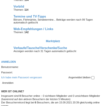
Themen:
104
Vorbild
Themen:
114
Termine und TV-Tipps
Börsen, Flohmärkte, Sendetermine... Beiträge werden nach 99 Tagen
automatisch gelöscht
Web-Empfehlungen / Links
Themen:
142
Marktplatz
Verkaufe/Tausche/Verschenke/Suche
Anzeigen werden nach 31 Tagen automatisch gelöscht
ANMELDEN
Benutzername:
Passwort:
Ich habe mein Passwort vergessen
Angemeldet bleiben
WER IST ONLINE?
Insgesamt sind
0
Besucher online :: 0 sichtbare Mitglieder und 0 unsichtbare Mitglieder
(basierend auf den aktiven Besuchern der letzten 5 Minuten)
Der Besucherrekord liegt bei
6
Besuchern, die am 15.09.2021 20:39 gleichzeitig online
waren.