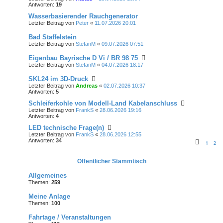
Antworten:
19
Wasserbasierender Rauchgenerator
Letzter Beitrag von
Peter
«
11.07.2026 20:01
Bad Staffelstein
Letzter Beitrag von
StefanM
«
09.07.2026 07:51
Eigenbau Bayrische D Vi / BR 98 75
Letzter Beitrag von
StefanM
«
04.07.2026 18:17
SKL24 im 3D-Druck
Letzter Beitrag von
Andreas
«
02.07.2026 10:37
Antworten:
5
Schleiferkohle von Modell-Land Kabelanschluss
Letzter Beitrag von
FrankS
«
28.06.2026 19:16
Antworten:
4
LED technische Frage(n)
Letzter Beitrag von
FrankS
«
28.06.2026 12:55
Antworten:
34
1
2
Öffentlicher Stammtisch
Allgemeines
Themen:
259
Meine Anlage
Themen:
100
Fahrtage / Veranstaltungen