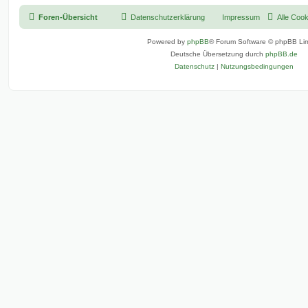
Foren-Übersicht
Datenschutzerklärung
Impressum
Alle Coo
Powered by
phpBB
® Forum Software © phpBB Lim
Deutsche Übersetzung durch
phpBB.de
Datenschutz
|
Nutzungsbedingungen