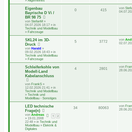
»
Allgemeines
a
t
g
e
g
t
f
r
L
Eigenbau
von
Stef
A
Z
0
w
415
r
B
e
04.07.20
Bayrische D Vi /
e
e
e
t
BR 98 75
i
n
u
o
i
z
t
n
von
StefanM
»
t
r
04.07.2026 18:17 » in
t
g
r
f
e
a
Technik und Modellbau
r
g
»
Fahrzeuge
w
r
B
t
f
e
L
SKL24 im 3D-
i
von
And
o
i
e
e
A
Z
5
3772
e
t
02.07.20
Druck
t
r
r
f
n
von
Harald
»
n
u
z
a
09.02.2026 18:43 » in
t
g
Technik und Modellbau
t
f
t
g
e
»
Fahrzeuge
r
e
e
w
r
B
L
Schleiferkohle von
von
Fra
e
A
Z
4
2801
e
28.06.20
n
Modell-Land
i
o
i
t
t
Kabelanschluss
n
u
z
r
r
f
t
a
t
g
von
FrankS
»
e
g
t
f
12.02.2026 21:41 » in
r
Technik und Modellbau
w
r
B
»
Technik und
e
e
e
Modellbau - Sonstiges
i
o
i
t
n
r
L
LED technische
von
Fra
r
f
A
Z
34
80063
a
e
28.06.20
Frage(n)
g
t
t
f
von
Andreas
n
u
1
2
z
» 19.01.2008
t
22:48 » in
Technik und
e
e
t
g
e
Modellbau
»
Elektrik &
r
Digitales
n
w
r
B