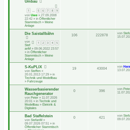
Umbau
i
n
u
o
i
z
t
t
r
t
g
r
f
e
1
5
6
7
8
9
…
a
r
g
von
Uwe
» 27.09.2008
w
r
B
t
f
22:42 » in
Öffentlicher
e
Stammtisch
»
Meine
i
o
i
e
e
Anlage
t
r
r
f
n
L
Die Saistallbåhn
von
Stef
a
A
Z
106
222878
e
15.07.20
g
t
f
t
von
n
u
1
2
3
4
5
z
Stef
e
e
t
anM
» 09.06.2022 23:57
t
g
e
» in
Öffentlicher
r
n
Stammtisch
»
Meine
w
r
B
Anlage
e
i
o
i
L
S-KuPLIX
von
Hara
t
A
Z
19
43004
e
13.07.20
von
Steffen
»
r
r
f
t
20.01.2013 17:29 » in
a
n
u
z
Technik und Modellbau
g
t
f
t
»
Fahrzeuge
t
g
e
r
e
e
L
Wasserbasierender
von
Pete
A
Z
0
w
396
r
B
e
11.07.20
Rauchgenerator
e
n
t
von
Peter
» 11.07.2026
i
n
u
o
i
z
20:01 » in
Technik und
t
t
Modellbau
»
Elektrik &
r
t
g
r
f
e
Digitales
a
r
g
w
r
B
t
f
L
Bad Staffelstein
von
Stef
e
A
Z
0
421
e
09.07.20
von
StefanM
»
i
o
i
e
e
t
09.07.2026 07:51 » in
t
n
u
z
Öffentlicher Stammtisch
r
r
f
n
t