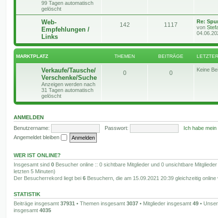
e
99 Tagen automatisch
t
gelöscht
r
m
t
n
ä
a
L
Web-
Re: Spu
g
e
T
r
B
142
1117
g
e
von
Stef
Empfehlungen /
t
04.06.20
Links
n
h
ä
e
e
z
t
e
g
i
e
r
MARKTPLATZ
THEMEN
BEITRÄGE
LETZTER
m
e
t
B
e
Verkaufe/Tausche/
Keine Be
T
B
0
0
i
e
r
Verschenke/Suche
t
Anzeigen werden nach
h
e
r
n
ä
31 Tagen automatisch
a
gelöscht
g
e
i
g
m
t
e
ANMELDEN
e
r
Benutzername:
Passwort:
Ich habe mein
n
ä
Angemeldet bleiben
g
WER IST ONLINE?
e
Insgesamt sind
0
Besucher online :: 0 sichtbare Mitglieder und 0 unsichtbare Mitgliede
letzten 5 Minuten)
Der Besucherrekord liegt bei
6
Besuchern, die am 15.09.2021 20:39 gleichzeitig online
STATISTIK
Beiträge insgesamt
37931
• Themen insgesamt
3037
• Mitglieder insgesamt
49
• Unser
insgesamt
4035