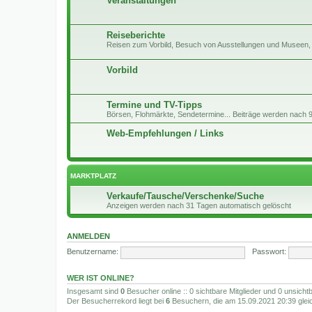
Veranstaltungen
Reiseberichte
Reisen zum Vorbild, Besuch von Ausstellungen und Museen, 
Vorbild
Termine und TV-Tipps
Börsen, Flohmärkte, Sendetermine... Beiträge werden nach 
Web-Empfehlungen / Links
MARKTPLATZ
Verkaufe/Tausche/Verschenke/Suche
Anzeigen werden nach 31 Tagen automatisch gelöscht
ANMELDEN
Benutzername:
Passwort:
WER IST ONLINE?
Insgesamt sind
0
Besucher online :: 0 sichtbare Mitglieder und 0 unsicht
Der Besucherrekord liegt bei
6
Besuchern, die am 15.09.2021 20:39 gleic