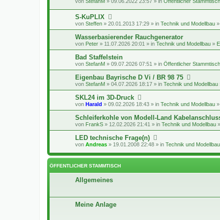
von
StefanM
» 09.06.2022 23:57 » in
Öffentlicher Stammtisc
S-KuPLIX
von
Steffen
» 20.01.2013 17:29 » in
Technik und Modellbau
Wasserbasierender Rauchgenerator
von
Peter
» 11.07.2026 20:01 » in
Technik und Modellbau
»
E
Bad Staffelstein
von
StefanM
» 09.07.2026 07:51 » in
Öffentlicher Stammtisc
Eigenbau Bayrische D Vi / BR 98 75
von
StefanM
» 04.07.2026 18:17 » in
Technik und Modellbau
SKL24 im 3D-Druck
von
Harald
» 09.02.2026 18:43 » in
Technik und Modellbau
Schleiferkohle von Modell-Land Kabelanschlus
von
FrankS
» 12.02.2026 21:41 » in
Technik und Modellbau
LED technische Frage(n)
von
Andreas
» 19.01.2008 22:48 » in
Technik und Modellbau
ÖFFENTLICHER STAMMTISCH
Allgemeines
Meine Anlage