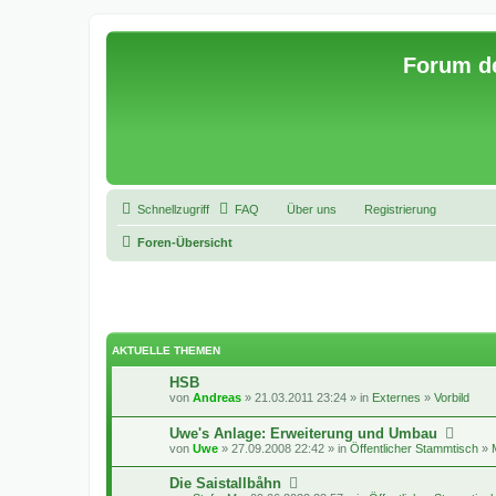
Forum d
Schnellzugriff
FAQ
Über uns
Registrierung
Foren-Übersicht
AKTUELLE THEMEN
HSB
von
Andreas
» 21.03.2011 23:24 » in
Externes
»
Vorbild
Uwe's Anlage: Erweiterung und Umbau
von
Uwe
» 27.09.2008 22:42 » in
Öffentlicher Stammtisch
»
Die Saistallbåhn