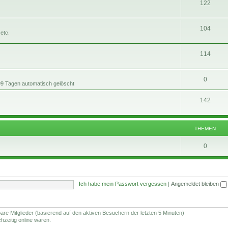
T
122
e
h
n
T
104
e
etc.
h
m
T
114
e
e
h
m
n
T
0
e
e
99 Tagen automatisch gelöscht
h
m
n
T
142
e
e
h
m
n
e
THEMEN
e
m
n
T
0
e
h
n
e
Ich habe mein Passwort vergessen
|
Angemeldet bleiben
m
e
n
bare Mitglieder (basierend auf den aktiven Besuchern der letzten 5 Minuten)
hzeitig online waren.