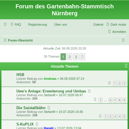
Forum des Gartenbahn-Stammtisch
Nürnberg
FAQ
Registrierung
Über uns
Galerie
Dark mode
Anmelden
S
Foren-Übersicht
u
Aktuelle Zeit: 06.08.2026 20:26
c
1
2
3
Nächste
30 Themen
h
Aktuelle Themen
e
HSB
Letzter Beitrag von
Andreas
«
06.08.2026 07:14
Antworten:
58
1
2
3
Uwe's Anlage: Erweiterung und Umbau
Letzter Beitrag von
StefanM
«
16.07.2026 00:47
Antworten:
204
1
6
7
8
9
…
Die Saistallbåhn
Letzter Beitrag von
StefanM
«
15.07.2026 19:36
Antworten:
106
1
2
3
4
5
S-KuPLIX
Letzter Beitrag von
Harald
«
13.07.2026 13:04