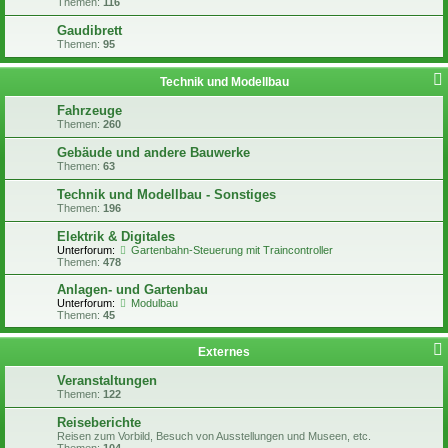
Themen:
116
Gaudibrett
Themen:
95
Technik und Modellbau
Fahrzeuge
Themen:
260
Gebäude und andere Bauwerke
Themen:
63
Technik und Modellbau - Sonstiges
Themen:
196
Elektrik & Digitales
Unterforum:
Gartenbahn-Steuerung mit Traincontroller
Themen:
478
Anlagen- und Gartenbau
Unterforum:
Modulbau
Themen:
45
Externes
Veranstaltungen
Themen:
122
Reiseberichte
Reisen zum Vorbild, Besuch von Ausstellungen und Museen, etc.