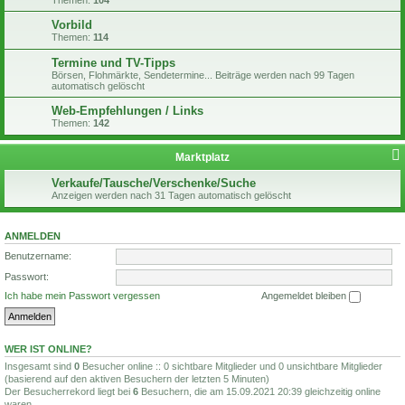
Themen:
104
Vorbild
Themen:
114
Termine und TV-Tipps
Börsen, Flohmärkte, Sendetermine... Beiträge werden nach 99 Tagen
automatisch gelöscht
Web-Empfehlungen / Links
Themen:
142
Marktplatz
Verkaufe/Tausche/Verschenke/Suche
Anzeigen werden nach 31 Tagen automatisch gelöscht
ANMELDEN
Benutzername:
Passwort:
Ich habe mein Passwort vergessen
Angemeldet bleiben
WER IST ONLINE?
Insgesamt sind
0
Besucher online :: 0 sichtbare Mitglieder und 0 unsichtbare Mitglieder
(basierend auf den aktiven Besuchern der letzten 5 Minuten)
Der Besucherrekord liegt bei
6
Besuchern, die am 15.09.2021 20:39 gleichzeitig online
waren.