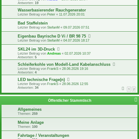
Antworten:
19
Wasserbasierender Rauchgenerator
Letzter Beitrag von
Peter
«
11.07.2026 20:01
Bad Staffelstein
Letzter Beitrag von
StefanM
«
09.07.2026 07:51
Eigenbau Bayrische D Vi / BR 98 75
Letzter Beitrag von
StefanM
«
04.07.2026 18:17
SKL24 im 3D-Druck
Letzter Beitrag von
Andreas
«
02.07.2026 10:37
Antworten:
5
Schleiferkohle von Modell-Land Kabelanschluss
Letzter Beitrag von
FrankS
«
28.06.2026 19:16
Antworten:
4
LED technische Frage(n)
Letzter Beitrag von
FrankS
«
28.06.2026 12:55
Antworten:
34
1
2
Öffentlicher Stammtisch
Allgemeines
Themen:
259
Meine Anlage
Themen:
100
Fahrtage / Veranstaltungen