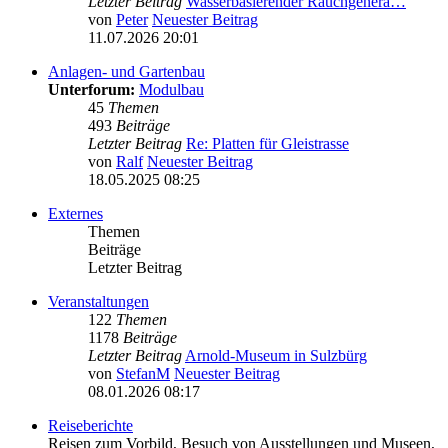
Letzter Beitrag
Wasserbasierender Rauchgenera…
von
Peter
Neuester Beitrag
11.07.2026 20:01
Anlagen- und Gartenbau
Unterforum:
Modulbau
45
Themen
493
Beiträge
Letzter Beitrag
Re: Platten für Gleistrasse
von
Ralf
Neuester Beitrag
18.05.2025 08:25
Externes
Themen
Beiträge
Letzter Beitrag
Veranstaltungen
122
Themen
1178
Beiträge
Letzter Beitrag
Arnold-Museum in Sulzbürg
von
StefanM
Neuester Beitrag
08.01.2026 08:17
Reiseberichte
Reisen zum Vorbild, Besuch von Ausstellungen und Museen,