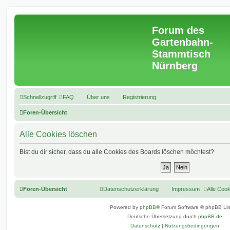
Forum des
Gartenbahn-
Stammtisch
Nürnberg
Schnellzugriff
FAQ
Über uns
Registrierung
Foren-Übersicht
Alle Cookies löschen
Bist du dir sicher, dass du alle Cookies des Boards löschen möchtest?
Foren-Übersicht
Datenschutzerklärung
Impressum
Alle Coo
Powered by
phpBB
® Forum Software © phpBB Lim
Deutsche Übersetzung durch
phpBB.de
Datenschutz
|
Nutzungsbedingungen