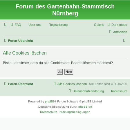
Forum des Gartenbahn-Stammtisch
Nürnberg
FAQ
Über uns
Registrierung
Galerie
Dark mode
Anmelden
S
Foren-Übersicht
u
Alle Cookies löschen
c
h
Bist du dir sicher, dass du alle Cookies des Boards löschen möchtest?
e
Foren-Übersicht
Alle Cookies löschen
Alle Zeiten sind
UTC+02:00
Datenschutzerklärung
Impressum
Powered by
phpBB
® Forum Software © phpBB Limited
Deutsche Übersetzung durch
phpBB.de
Datenschutz
|
Nutzungsbedingungen