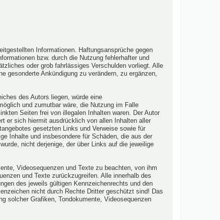
ereitgestellten Informationen. Haftungsansprüche gegen
nformationen bzw. durch die Nutzung fehlerhafter und
zliches oder grob fahrlässiges Verschulden vorliegt. Alle
ohne gesonderte Ankündigung zu verändern, zu ergänzen,
eiches des Autors liegen, würde eine
h möglich und zumutbar wäre, die Nutzung im Falle
nkten Seiten frei von illegalen Inhalten waren. Der Autor
t er sich hiermit ausdrücklich von allen Inhalten aller
netangebotes gesetzten Links und Verweise sowie für
dige Inhalte und insbesondere für Schäden, die aus der
urde, nicht derjenige, der über Links auf die jeweilige
kumente, Videosequenzen und Texte zu beachten, von ihm
uenzen und Texte zurückzugreifen. Alle innerhalb des
ngen des jeweils gültigen Kennzeichenrechts und den
kenzeichen nicht durch Rechte Dritter geschützt sind! Das
endung solcher Grafiken, Tondokumente, Videosequenzen