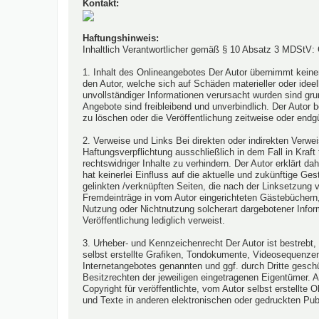
Kontakt:
Haftungshinweis:
Inhaltlich Verantwortlicher gemäß § 10 Absatz 3 MDStV:
1. Inhalt des Onlineangebotes Der Autor übernimmt keinerl
den Autor, welche sich auf Schäden materieller oder idee
unvollständiger Informationen verursacht wurden sind gru
Angebote sind freibleibend und unverbindlich. Der Autor
zu löschen oder die Veröffentlichung zeitweise oder endgü
2. Verweise und Links Bei direkten oder indirekten Verwe
Haftungsverpflichtung ausschließlich in dem Fall in Kraf
rechtswidriger Inhalte zu verhindern. Der Autor erklärt d
hat keinerlei Einfluss auf die aktuelle und zukünftige Ges
gelinkten /verknüpften Seiten, die nach der Linksetzung v
Fremdeinträge in vom Autor eingerichteten Gästebüchern, 
Nutzung oder Nichtnutzung solcherart dargebotener Informa
Veröffentlichung lediglich verweist.
3. Urheber- und Kennzeichenrecht Der Autor ist bestrebt
selbst erstellte Grafiken, Tondokumente, Videosequenzen
Internetangebotes genannten und ggf. durch Dritte gesc
Besitzrechten der jeweiligen eingetragenen Eigentümer. A
Copyright für veröffentlichte, vom Autor selbst erstellte
und Texte in anderen elektronischen oder gedruckten Pub