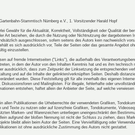
 Gartenbahn-Stammtisch Nürnberg e.V., 1. Vorsitzender Harald Hopf
ei Gewähr für die Aktualität, Korrektheit, Vollständigkeit oder Qualität der b
ller Art beziehen, die durch die Nutzung oder Nichtnutzung der dargebotenen I
ndsätzlich ausgeschlossen, sofern seitens des Autors kein nachweislich vorsät
 behält es sich ausdrücklich vor, Teile der Seiten oder das gesamte Angebot 
ltig einzustellen.
isen auf fremde Internetseiten ("Links"), die außerhalb des Verantwortungsber
t treten, in dem der Autor von den Inhalten Kenntnis hat und es ihm technisc
aher ausdrücklich, dass zum Zeitpunkt der Linksetzung die entsprechenden verli
taltung und auf die Inhalte der gelinkten/verknüpften Seiten. Deshalb distanzier
erändert wurden. Diese Feststellung gilt für alle innerhalb des eigenen Inter
Diskussionsforen und Mailinglisten. Für illegale, fehlerhafte oder unvollstän
tionen entstehen, haftet allein der Anbieter der Seite, auf welche verwiesen w
, in allen Publikationen die Urheberrechte der verwendeten Grafiken, Tondo
 und Texte zu nutzen oder auf lizenzfreie Grafiken, Tondokumente, Videoseq
hützten Marken- und Warenzeichen unterliegen uneingeschränkt den Bestimmu
llein aufgrund der bloßen Nennung ist nicht der Schluss zu ziehen, dass Mar
 Objekte bleibt allein beim Autor der Seiten. Eine Vervielfältigung oder Verw
likationen ist ohne ausdrückliche Zustimmung des Autors nicht gestattet.