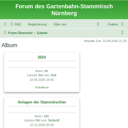
Forum des Gartenbahn-Stammtisch
Nürnberg
FAQ
Registrierung
Über uns
Galerie
S
Foren-Übersicht
Galerie
u
Aktuelle Zeit: 10.08.2026 21:20
Album
c
h
2024
e
Bilder:
65
Letztes Bild von:
Rolf
18.04.2025 19:30
Subalbum
Anlagen der Stammtischler
Bilder:
235
Letztes Bild von:
StefanM
22.12.2024 00:00