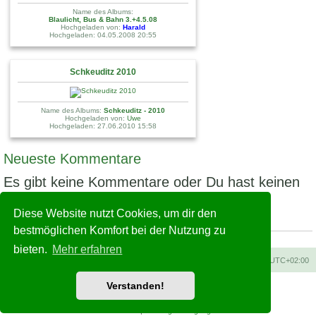
Name des Albums:
Blaulicht, Bus & Bahn 3.+4.5.08
Hochgeladen von:
Harald
Hochgeladen: 04.05.2008 20:55
Schkeuditz 2010
Name des Albums:
Schkeuditz - 2010
Hochgeladen von:
Uwe
Hochgeladen: 27.06.2010 15:58
Neueste Kommentare
Es gibt keine Kommentare oder Du hast keinen
Zugriff!
Diese Website nutzt Cookies, um dir den
STATISTIK
bestmöglichen Komfort bei der Nutzung zu
4035 Bilder
bieten.
Mehr erfahren
Foren-Übersicht
Alle Zeiten sind
UTC+02:00
Verstanden!
Powered by
phpBB
® Forum Software © phpBB Limited
Deutsche Übersetzung durch
phpBB.de
Datenschutz
|
Nutzungsbedingungen