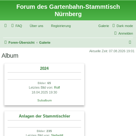
Forum des Gartenbahn-Stammtisch
Nürnberg
FAQ
Über uns
Registrierung
Galerie
Dark mode
Anmelden
S
Foren-Übersicht
Galerie
u
Aktuelle Zeit: 07.08.2026 19:01
Album
c
h
2024
e
Bilder:
65
Letztes Bild von:
Rolf
18.04.2025 19:30
Subalbum
Anlagen der Stammtischler
Bilder:
235
Letztes Bild von:
StefanM