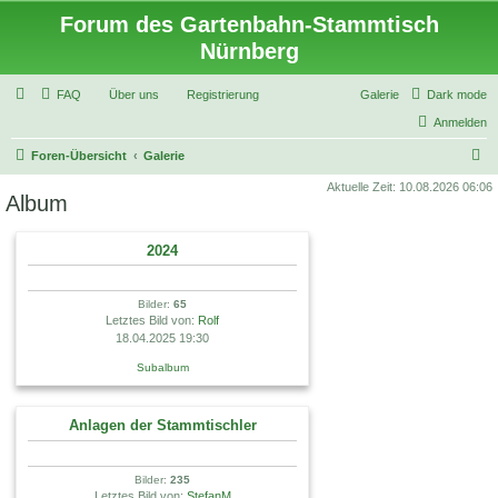
Forum des Gartenbahn-Stammtisch
Nürnberg
FAQ
Über uns
Registrierung
Galerie
Dark mode
Anmelden
S
Foren-Übersicht
Galerie
u
Aktuelle Zeit: 10.08.2026 06:06
Album
c
h
2024
e
Bilder:
65
Letztes Bild von:
Rolf
18.04.2025 19:30
Subalbum
Anlagen der Stammtischler
Bilder:
235
Letztes Bild von:
StefanM