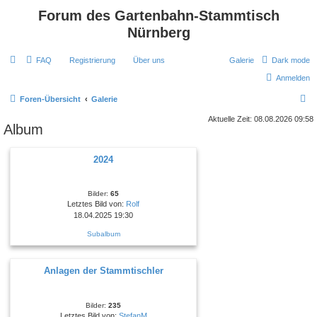
Forum des Gartenbahn-Stammtisch
Nürnberg
FAQ
Registrierung
Über uns
Galerie
Dark mode
Anmelden
S
Foren-Übersicht
Galerie
u
Aktuelle Zeit: 08.08.2026 09:58
Album
c
h
2024
e
Bilder:
65
Letztes Bild von:
Rolf
18.04.2025 19:30
Subalbum
Anlagen der Stammtischler
Bilder:
235
Letztes Bild von:
StefanM